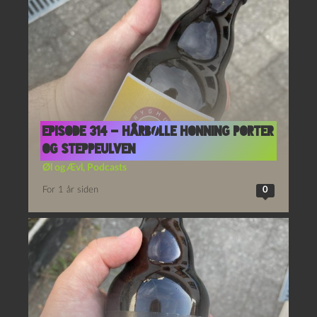
Episode 314 – Hårbølle Honning Porter
og Steppeulven
Øl og Ævl
,
Podcasts
For 1 år siden
0