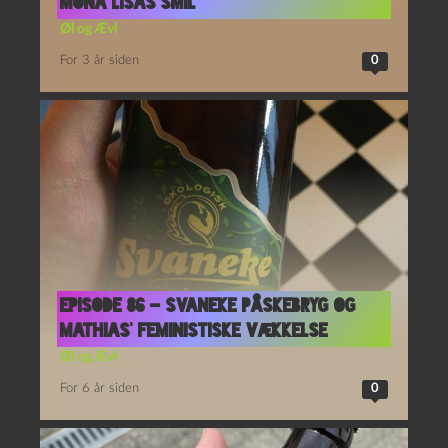
Mona Lisas Smil
Øl og Ævl
For 3 år siden
0
Episode 86 – Svaneke Påskebryg og
Mathias’ feministiske vækkelse
Øl og Ævl
For 6 år siden
0