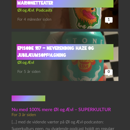
Marionetteater
Øl og Ævl
,
Podcasts
For 4 måneder siden
1
Episode 157 – Neverending Haze og
Jubilæumsopfølgning
Øl og Ævl
For 5 år siden
0
1 kommentar
Nu med 100% mere Øl og Ævl – SUPERKULTUR
For 3 år siden
[…] med de vidende værter på Øl og Ævl-podcasten:
Superkulturs egen, nu dvælende podcast holdt en regulær