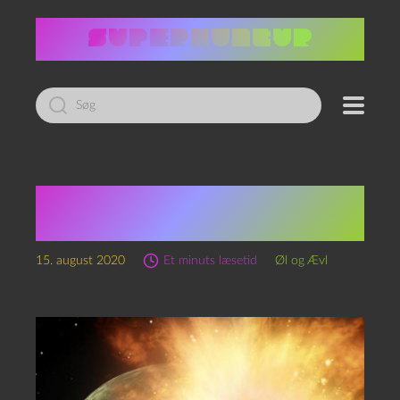
Led
efter:
Crossoverteaser Øl og
Ævl & Superkultur
15. august 2020
Et minuts læsetid
Øl og Ævl