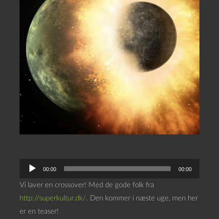
L
00:00
00:00
y
Vi laver en crossover! Med de gode folk fra
d
http://superkultur.dk/
. Den kommer i næste uge, men her
a
er en teaser!
f