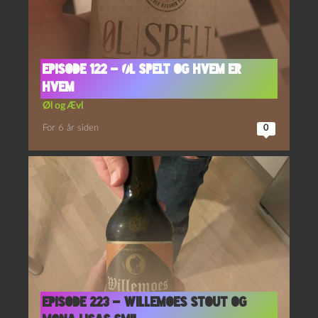
Episode 122 – Øl Spelt og Hvem Er
Hvem
Øl og Ævl
For 6 år siden
0
Episode 223 – Willemoes Stout og