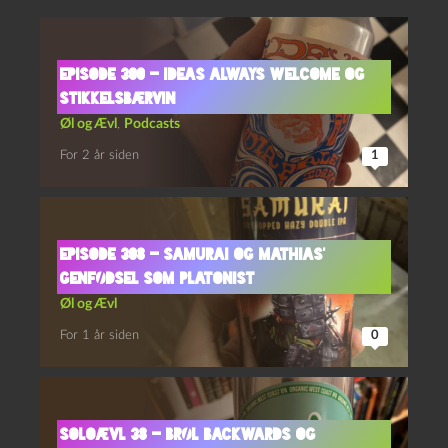
Episode 300 – Ideas Always Welcome og
Stikkelsbærvin
Øl og Ævl
,
Podcasts
For 2 år siden
1
Episode 308 – Samurai og Mathias’
Genfødsel som Platonist
Øl og Ævl
For 1 år siden
0
Soloævl 38 – Brøl Backwards og