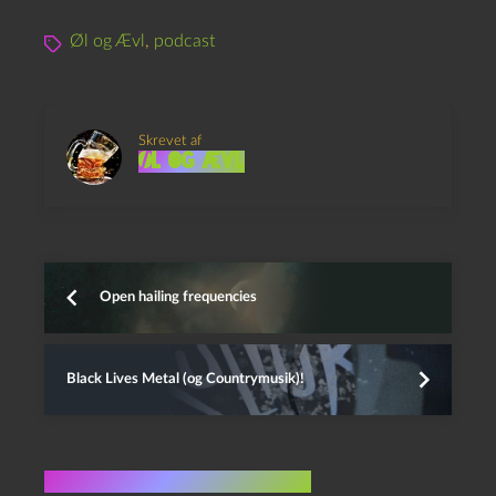
s
Øl og Ævl
,
podcast
p
i
l
Skrevet af
l
Øl og Ævl
e
r
Open hailing frequencies
Black Lives Metal (og Countrymusik)!
Flere indlæg i samme dur