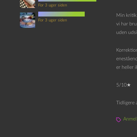
For 3 uger siden
mad i science fiction
Min kritik 
For 3 uger siden
vi har bru
uden udsig
Korrektio
eneståend
er heller 
5/10★
Tidligere
Anmel