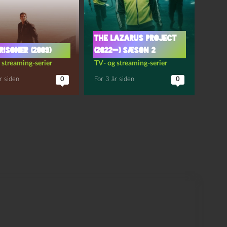
The Lazarus project
risoner (2009)
(2022—) sæson 2
 streaming-serier
TV- og streaming-serier
r siden
0
For 3 år siden
0