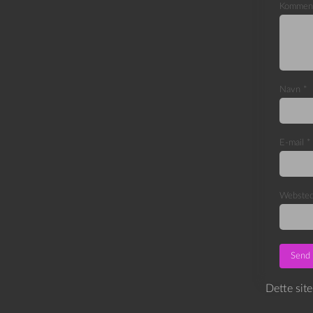
Kommen
Navn
*
E-mail
*
Webste
Dette sit