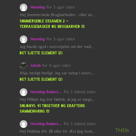
Henning
For 3 uger siden
Hej Sommerskole Brugbarheden - eller anvendeligheden - af "Øl&Ævl" er…
Sommerskole Eksamen 2 –
Terrassebasker og Brugbarhed (1)
Henning
For 3 uger siden
Jeg havde også i overvejelse om der muligvis kunne være…
det sjette element (2)
Jakob
For 4 uger siden
Ahja, herligt herligt. Jeg var netop I overvejelser om at…
det sjette element (2)
Henning Andersen
For 1 måned siden
Hej Mikkel Jeg tror faktisk, at jeg er meget enig…
Soloævl 41 Together og Kraftens
Sammenhæng (1)
Henning Andersen
For 1 måned siden
TMDb
Hej Mathias (Hr. Øl eller Hr. Ævl (jeg husker ikke…