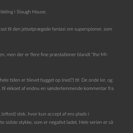
deling i Slough House.
trast til den jetsetprægede fantasi om superspioner, som
n, men der er flere fine præstationer blandt “the MI-
ele tiden er blevet bygget op (ned?) til: De onde ler, og
n, til ekkoet af endnu en sønderlemmende kommentar fra
 (oftest) stok, hvor kun accept af ens plads i
te sidste stykke, som er negativt ladet. Hele serien er så