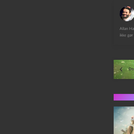
Allan Ha
ikke gør 
De
Flere 