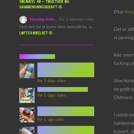
Soloævl 40 – Together og
sammenhængskraft (1)
Efter
Anna
Henning Andersen
For 2 måneder siden
Med fare for at kunne blive beskyldt for, at være…
Det er alt
Loftsværelset (1)
vi jævnlig
Ikke over
Seneste indlæg
fucking u
Episode 360 – VHS Fast
Forward og
Notérgranater
Slow horse
For 3 dage siden
de gode t
youtubes lyksaligheder
For 5 dage siden
Oldmans 
Sommerskole Eksamen 4 –
Synth Wave og Venskab
I sidste e
For 1 uge siden
hakkeorden
Sommerskole Eksamen 3 –
kulsort, a
Synth Wave og Solipsisme