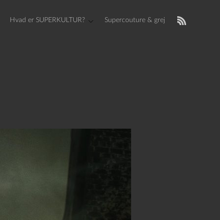
Hvad er SUPERKULTUR?
Supercouture & grej