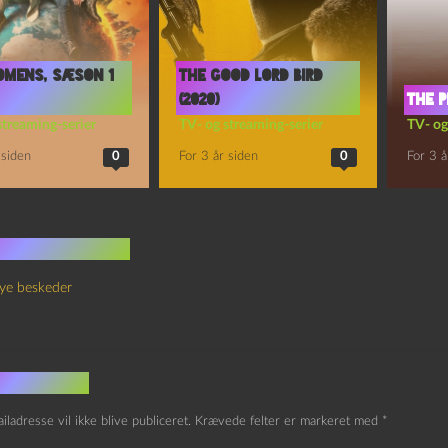
omens, sæson 1
The good lord bird
(2020)
The p
streaming-serier
TV- og streaming-serier
TV- og
 siden
0
For 3 år siden
0
For 3 å
 kommentarer
ye beskeder
v et svar
iladresse vil ikke blive publiceret.
Krævede felter er markeret med
*