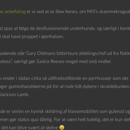
s anbefaling
er vi ved at se
Slow horses
, om MI5’s skammekrogsaf
id spas at følge de desillusionerede underhunde, og særligt i kon
t skal have proppet i øjenhalsen.
raskende står Gary Oldmans bittertsure afdelingschef ud fra flokke
seless”, særligt gør Saskia Reeves meget med små midler.
s
ender i sådan cirka så utilfredsstillende en pyrrhussejr som der h
ager gummihandskerne på for at rode lidt dybere i skraldebunke
Jackson Lamb.
nde er serien en kynisk skildring af klassemobilitet som gulerod og
en gør status quo tålelig. For at være helt tydelig, det er kun det
t det kan blive svært at skelne