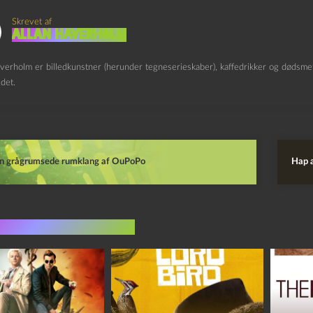
Skrevet af
Allan Haverholm
verholm er billedkunstner (herunder tegneserieskaber), kaffedrikker og dødsmeta
det.
n grågrumsede rumklang af OuPoPo
Hap 
indlæg i samme dur