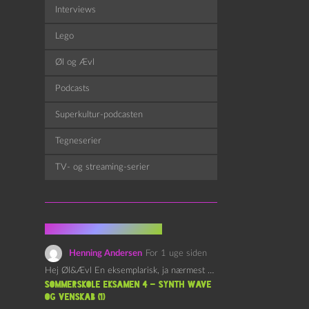
Interviews
Lego
Øl og Ævl
Podcasts
Superkultur-podcasten
Tegneserier
TV- og streaming-serier
Fra kommentarsporet
Henning Andersen
For 1 uge siden
Hej Øl&Ævl En eksemplarisk, ja nærmest yndefuld, afslutning på SOMMERSKOLEN.…
Sommerskole Eksamen 4 – Synth Wave
og Venskab (1)