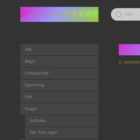
Led
efter:
Slo
Alle
Bøger
6. septemb
Computerspil
Eget forlag
Film
Hygge
Scifihaiku
Star Trek: Kager