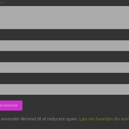
tar
*
d
e anvender Akismet til at reducere spam.
Læs om hvordan din kom