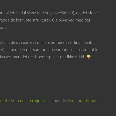
spillet fallit (i visse fald bogstaveligt talt), og det sidste
at redde de korrupte strukturer. Og blive ved med det
son.
i skal lade os redde af milliardærmessiaser (
Iron man
),
or
) — men den der samfundsbevarende klasseromantik
horses
, men det der boomerpis er der ikke tid til.
 Scott Thomas
,
skærmjournal
,
spionthriller
,
underhunde