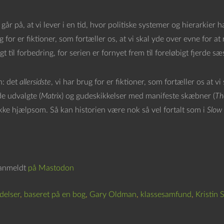
går på, at vi lever i en tid, hvor politiske systemer og hierarkier har 
g for er fiktioner, som fortæller os, at vi skal yde over evne for 
t til forbedring, for serien er fornyet frem til foreløbigt fjerde sæ
n: det
allersidste
, vi har brug for er fiktioner, som fortæller os at v
e udvalgte (
Matrix
) og gudeskikkelser med manifeste skæbner (
Th
ikke hjælpsom. Så kan historien være nok så vel fortalt som i
Slow 
 anmeldt
på Mastodon
delser
,
baseret på en bog
,
Gary Oldman
,
klassesamfund
,
Kristin