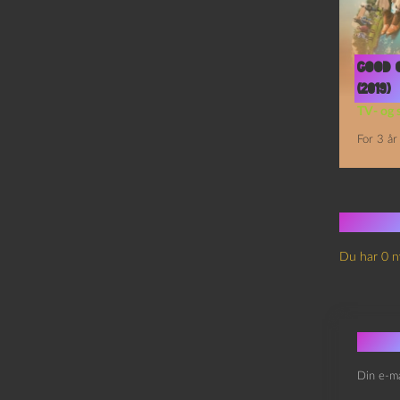
Good 
(2019)
TV- og 
For 3 år
Ingen
Du har 0 n
Skri
Din e-ma