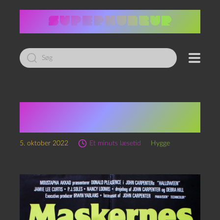
Led
efter:
Så er det på de tider
igen
5. oktober 2022
Et minuts læsetid
Hygge