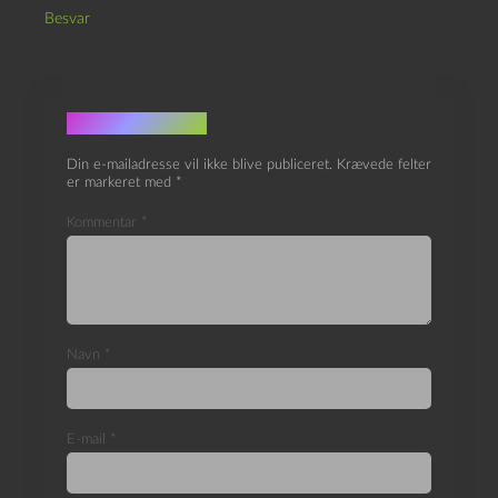
Besvar
Skriv et svar
Din e-mailadresse vil ikke blive publiceret.
Krævede felter
er markeret med
*
Kommentar
*
Navn
*
E-mail
*