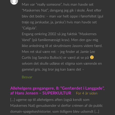
Man var “really someone”, hvis man havde set
“Maskernes Nat”, dengang jeg gik i skole. Året efter
blev det bedre: – man var helt oppe i førerfeltet (gul
trøje og jarskadar, ja, jarska’) hvis man havde set
“Caligula”.
Engang omkring 2002 så jeg faktisk “Maskernes
Vand” (på familiemæssigt krav). Men den gav mig
ikke anledning til at skrutinisere Jasons videre færd.
Men ret skal være ret: – jeg finder at Jamie Lee
Curtis (og Sandra Bullock) er værd at se på
selvom det skulle udløse et stigma som værende en
gammel gris. Jeg tror jeg kan bære det –
Besvar
Allehelgens gengangere, 8: “Genfærdet i Langgade”,
af Hans Jensen – SUPERKULTUR
For 4 år siden
[…] ugerne op til allehelgens aften (også kendt som
Maskernes Nat) genudsender vi derfor crémen af de public
domain-spøgelseshistorier, som tidligere blev udsendt […]