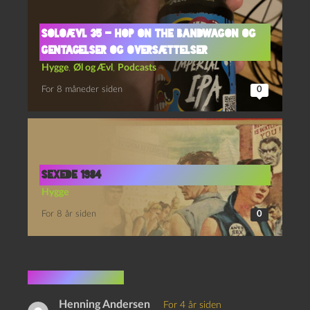
Soloævl 35 – Hop on the Bandwagon og
Gentagelser og Oversættelser
Hygge
,
Øl og Ævl
,
Podcasts
For 8 måneder siden
0
Sexede 1984
Hygge
For 8 år siden
0
2 kommentarer
Henning Andersen
For 4 år siden