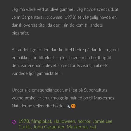
Jeg må være ved at blive gammel. Jeg havde svedt ud, at
John Carpenters
Halloween
(1978) selvfølgelig havde en
dansk oversat titel, da den i sin tid kom til landets
biografer.
Alt andet lige er den danske titel bedre på dansk — og det
er jo ikke altid tilfældet — plus, havde man holdt sig til
den, var vi endda blevet sparet for tyveårs jubilæets
vandede (jo!) gimmicktitel…
Under alle omstændigheder, må jeg på Superkulturs
vegne ønske jer en u/hyggelig måned op til Maskernes
Nat, denne velkendte højtid!
1978
,
filmplakat
,
Halloween
,
horror
,
Jamie Lee
Curtis
,
John Carpenter
,
Maskernes nat