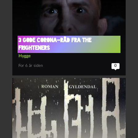
3 gode corona-råd fra The
Frighteners
Hygge
For 6 år siden
0