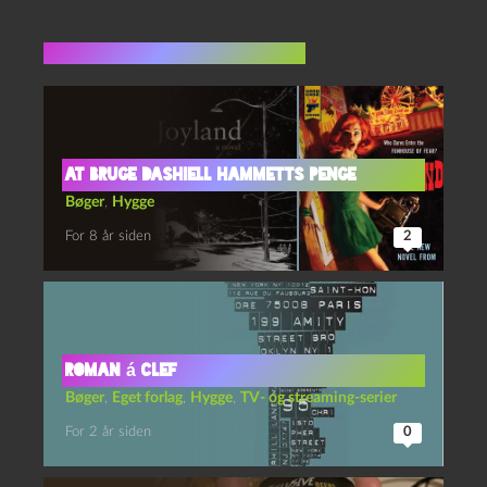
Flere indlæg i samme dur
At bruge Dashiell Hammetts penge
Bøger
,
Hygge
For 8 år siden
2
Roman á clef
Bøger
,
Eget forlag
,
Hygge
,
TV- og streaming-serier
For 2 år siden
0