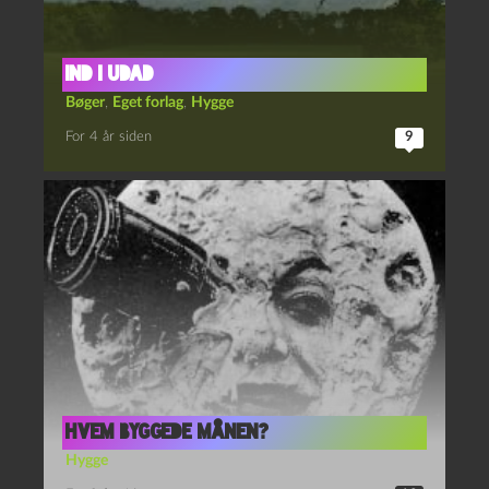
Ind i udad
Bøger
,
Eget forlag
,
Hygge
For 4 år siden
9
Hvem byggede månen?
Hygge