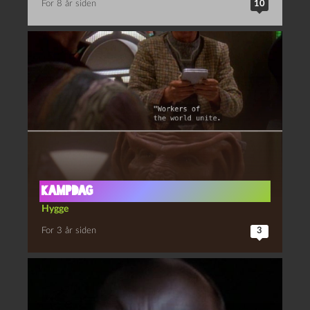
For 8 år siden
10
Kampdag
Hygge
For 3 år siden
3