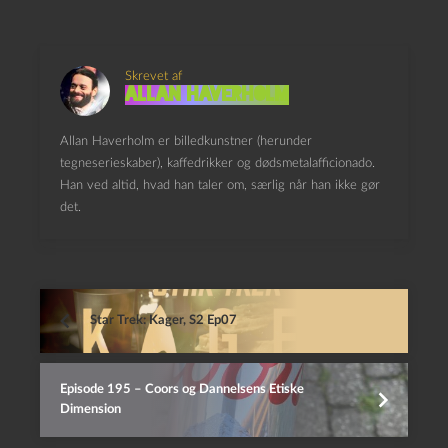
Skrevet af
Allan Haverholm
Allan Haverholm er billedkunstner (herunder
tegneserieskaber), kaffedrikker og dødsmetalafficionado.
Han ved altid, hvad han taler om, særlig når han ikke gør
det.
Star Trek: Kager, S2 Ep07
Episode 195 – Coors og Dannelsens Etiske
Dimension