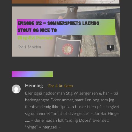
Episode 312 – Sommerspirets Lakrids
Stout og Nice To
Øl og Ævl
,
Podcasts
For 1 år siden
1
3 kommentarer
Henning
For 4 år siden
Eller også hedder man Stig W. Jørgensen & har – på
hedengangne Ekkorummet, samt i en bog som jeg
faenbjældemig ikke lige kan huske titlen på – begivet
sig ud i emnet “point of divergence” = JonBar Hinge
….. – der er sådan lidt “Sliding Doors” over det;
“hinge” = hængsel –