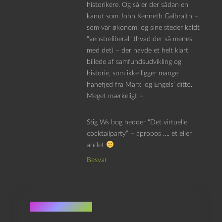
historikere. Og så er der sådan en
kanut som John Kenneth Galbraith –
som var økonom, og sine steder kaldt
“venstreliberal” (hvad der så menes
med det) – der havde et helt klart
billede af samfundsudvikling og
historie, som ikke ligger mange
hanefjed fra Marx’ og Engels’ ditto.
Meget mærkeligt –
Stig Ws bog hedder “Det virtuelle
cocktailparty” – apropos …. et eller
andet
Besvar
Skriv et svar