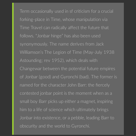
Term occasionally used in sf criticism for a crucial
forking-place in Time, whose manipulation via
Time Travel can radically affect the future that
follows. “Jonbar hinge” has also been used
synonymously. The name derives from Jack
Williamson’s The Legion of Time (May-July 1938
Astounding; rev 1952), which deals with
Changewar between the potential future empires
of Jonbar (good) and Gyronchi (bad). The former is
named for the character John Barr: the fiercely
contested jonbar point is the moment when as a
small boy Barr picks up either a magnet, inspiring
him to a life of science which ultimately brings
Jonbar into existence, or a pebble, leading Barr to
obscurity and the world to Gyronchi.