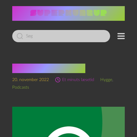
Led
efter:
Jonbar-punktet
20. november 2022
Et minuts læsetid
Hygge
,
Podcasts