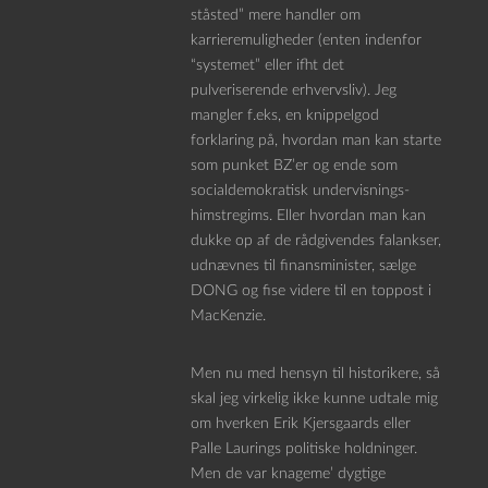
ståsted” mere handler om
karrieremuligheder (enten indenfor
“systemet” eller ifht det
pulveriserende erhvervsliv). Jeg
mangler f.eks, en knippelgod
forklaring på, hvordan man kan starte
som punket BZ’er og ende som
socialdemokratisk undervisnings-
himstregims. Eller hvordan man kan
dukke op af de rådgivendes falankser,
udnævnes til finansminister, sælge
DONG og fise videre til en toppost i
MacKenzie.
Men nu med hensyn til historikere, så
skal jeg virkelig ikke kunne udtale mig
om hverken Erik Kjersgaards eller
Palle Laurings politiske holdninger.
Men de var knageme’ dygtige