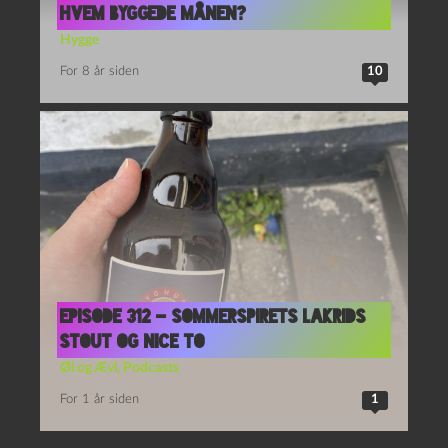
Hvem byggede månen?
Hygge
For 8 år siden
10
Episode 312 – Sommerspirets Lakrids
Stout og Nice To
Øl og Ævl
,
Podcasts
For 1 år siden
1