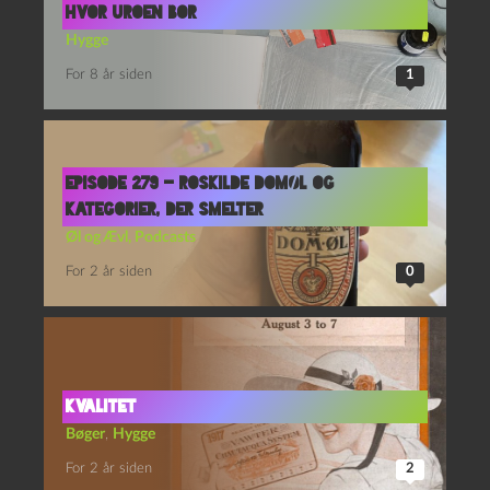
Hvor uroen bor
Hygge
For 8 år siden
1
Episode 279 – Roskilde Domøl og
Kategorier, Der Smelter
Øl og Ævl
,
Podcasts
For 2 år siden
0
Kvalitet
Bøger
,
Hygge
For 2 år siden
2