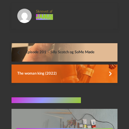
Skrevet af
Janus
Episode 201 – Silly Scotch og SoMe Møde
The woman king (2022)
Flere indlæg i samme dur