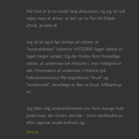
Nå! Det er jo en kodyl lang diskussion, og jeg vil nok
nøjes med at skrive, at det var to For-Mi-Dable
afsnit, at lytte til.
Jeg vil så også lige bringe ad notam, at
“kontrafaktion” indenfor HISTORIE-faget faktisk er
taget meget seriøst. Og der findes flere forskellige
måder, at undervise om Historie i, men heldigvis er
det i fremvækst at undervise i Historie (på
folkeskoleniveau) ifht begreberne “brud” og
“kontinuitet”. Arvefølge er ikke et brud. Militærkup
er!
Jeg føler mig underinformeret om, hvor mange fede
potte-kast, der findes, derude – hvor sandheden jo
efter sigende skulle befinde sig.
Besvar