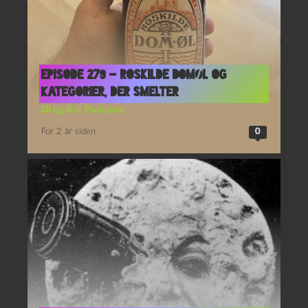
Episode 279 – Roskilde Domøl og
Kategorier, Der Smelter
Øl og Ævl
,
Podcasts
For 2 år siden
0