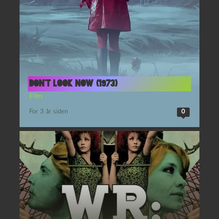
Don’t look now (1973)
Film
For 3 år siden
0