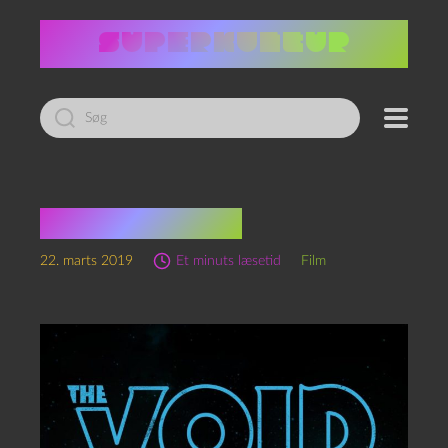
Led
efter:
The Void (2016)
22. marts 2019
Et minuts læsetid
Film