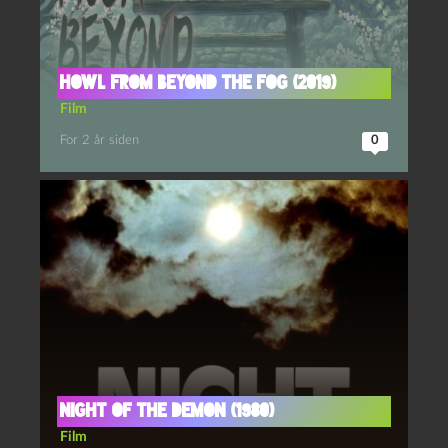
Howl from Beyond the Fog (2019)
Film
For 2 år siden
0
Night of the demon (1980)
Film