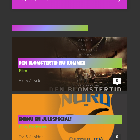
Flere indlæg i samme dur
Den blomstertid nu kommer
Film
For 6 år siden
0
Endnu en julespecial!
Film
,
Podcasts
For 5 år siden
0