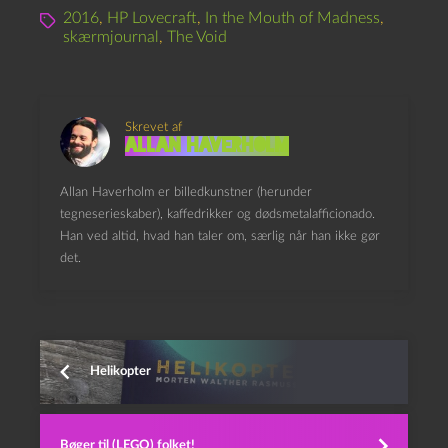
2016
,
HP Lovecraft
,
In the Mouth of Madness
,
skærmjournal
,
The Void
Skrevet af
Allan Haverholm
Allan Haverholm er billedkunstner (herunder
tegneserieskaber), kaffedrikker og dødsmetalafficionado.
Han ved altid, hvad han taler om, særlig når han ikke gør
det.
Helikopter
Bøger til (LEGO) folket!