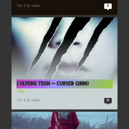
For 3 år siden
0
I ulvens tegn — Cursed (2005)
Film
For 6 år siden
0