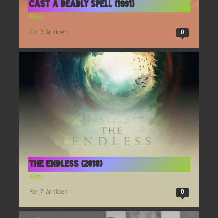
Cast a deadly spell (1991)
Film
For 3 år siden
0
The Endless (2018)
Film
For 7 år siden
0