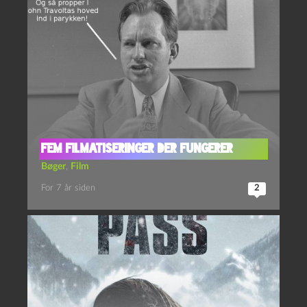
Fem filmatiseringer der fungerer
Bøger
,
Film
For 7 år siden
2