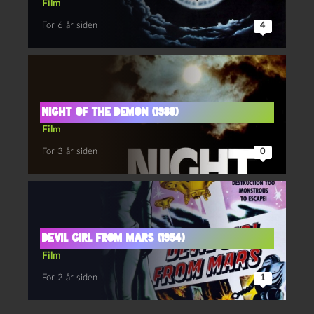
Film
For 6 år siden
4
Night of the demon (1980)
Film
For 3 år siden
0
Devil Girl from Mars (1954)
Film
For 2 år siden
1