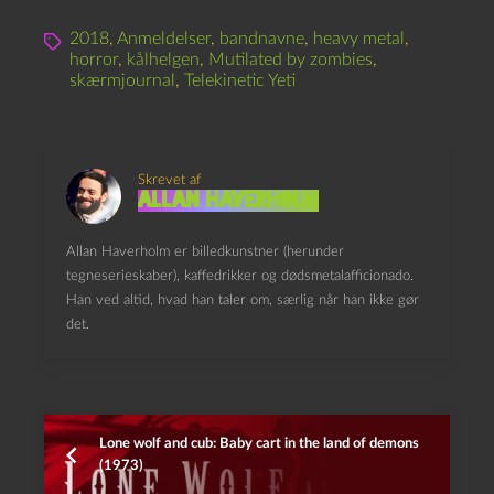
2018
,
Anmeldelser
,
bandnavne
,
heavy metal
,
horror
,
kålhelgen
,
Mutilated by zombies
,
skærmjournal
,
Telekinetic Yeti
Skrevet af
Allan Haverholm
Allan Haverholm er billedkunstner (herunder
tegneserieskaber), kaffedrikker og dødsmetalafficionado.
Han ved altid, hvad han taler om, særlig når han ikke gør
det.
Lone wolf and cub: Baby cart in the land of demons
(1973)