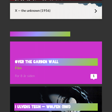
X — the unknown (1956)
Flere indlæg i samme dur
Over the Garden Wall
Film
For 8 år siden
1
I ulvens tegn — Wolfen (1981)