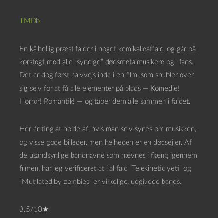
TMDb
En kålhellig præst falder i noget kemikalieaffald, og går på
korstogt mod alle “syndige” dødsmetalmusikere og -fans.
Det er dog først halvvejs inde i en film, som snubler over
sig selv for at få alle elementer på plads — Komedie!
Horror! Romantik! — og taber dem alle sammen i faldet.
Her ér ting at holde af, hvis man selv synes om musikken,
og visse gode billeder, men helheden er en dødsejler. Af
de usandsynlige bandnavne som nævnes i flæng igennem
filmen, har jeg verificeret at i al fald “Telekinetic yeti” og
“Mutilated by zombies” er virkelige, udgivede bands.
3.5/10★