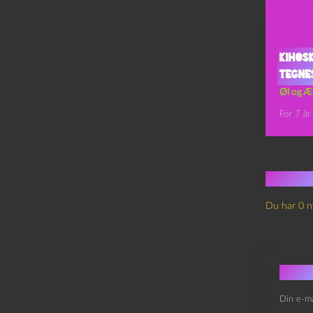
Kihos
Tegne
Øl og Æ
For 7 år
Ingen
Du har 0 n
Skri
Din e-ma