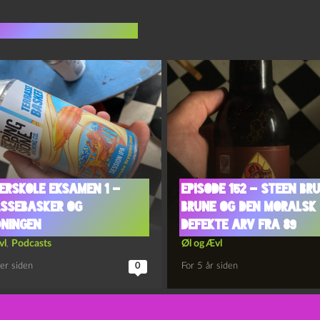
indlæg i samme dur
rskole Eksamen 1 –
Episode 152 – Steen Br
ssebasker og
Brune og Den Moralsk
ningen
Defekte Arv Fra 89
vl
,
Podcasts
Øl og Ævl
er siden
0
For 5 år siden