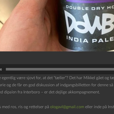
00
e egentlig være sjovt for, at det “tæller”? Det har Mikkel gået og t
orie og de får en god diskussion af indgangsbilletten for denne så
ed dipa’en fra Interboro – er det dejlige akkompagnement.
os med ros, ris og rettelser på
ologavl@gmail.com
eller inde på In