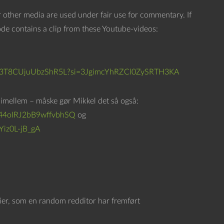
n
 other media are used under fair use for commentary. If
e
sode contains a clip from these Youtube-videos:
d
p
i
slbIN3T8CUjuUbzShR5L?si=3JgimcYhRZCl0ZySRTH3KA
l
e
imellem – måske gør Mikkel det så også:
t
44oIRJ2bB9wffvbhSQ
og
a
Yiz0L-jB_gA
s
t
e
r
n
ier, som en random redditor har fremført
e
f