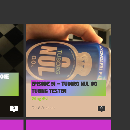
ugge
Episode 91 – Tuborg Nul og
Turing Testen
Øl og Ævl
0
For 6 år siden
0