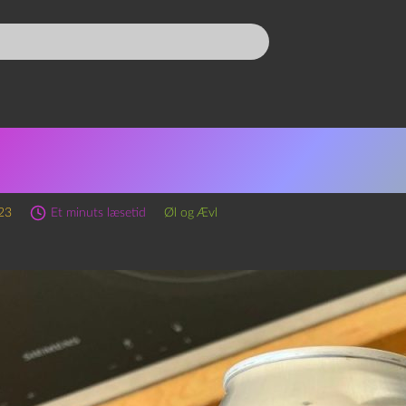
ode 227 – You’re All That I
re
023
Et minuts læsetid
Øl og Ævl