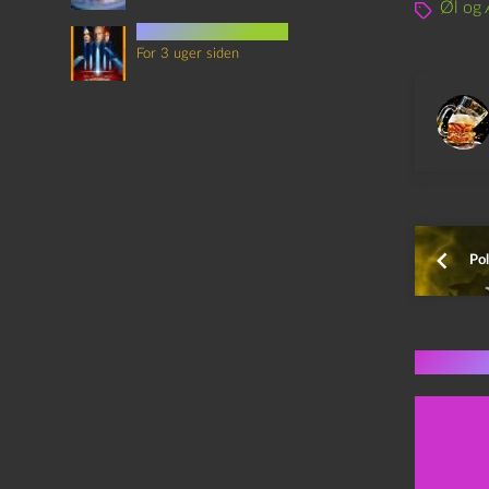
Øl og 
det sjette element
For 3 uger siden
Pol
Flere 