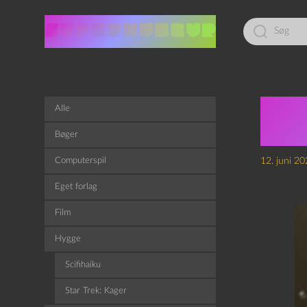
Led
efter:
Epis
Alle
Sati
Bøger
Computerspil
12. juni 2
Eget forlag
Film
Hygge
Scifihaiku
Star Trek: Kager