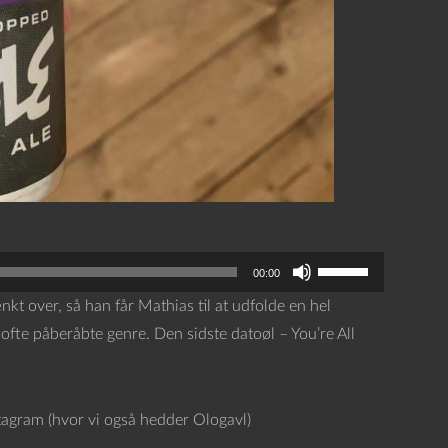
B
00:00
r
ænkt over, så han får Mathias til at udfolde en hel
u
 ofte påberåbte genre. Den sidste datoøl – You’re All
g
o
p
stagram (hvor vi også hedder Ologavl)
/