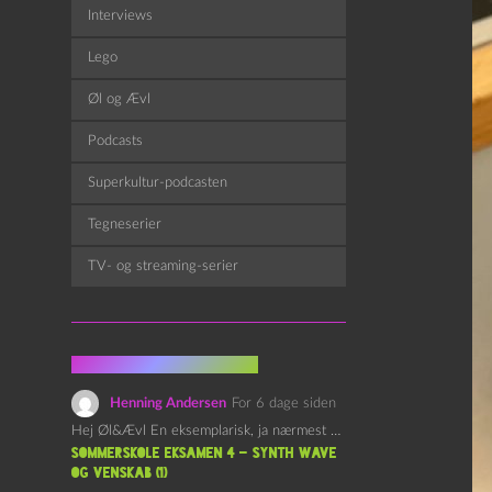
Interviews
Lego
Øl og Ævl
Podcasts
Superkultur-podcasten
Tegneserier
TV- og streaming-serier
Fra kommentarsporet
Henning Andersen
For 6 dage siden
Hej Øl&Ævl En eksemplarisk, ja nærmest yndefuld, afslutning på SOMMERSKOLEN.…
Sommerskole Eksamen 4 – Synth Wave
og Venskab (1)