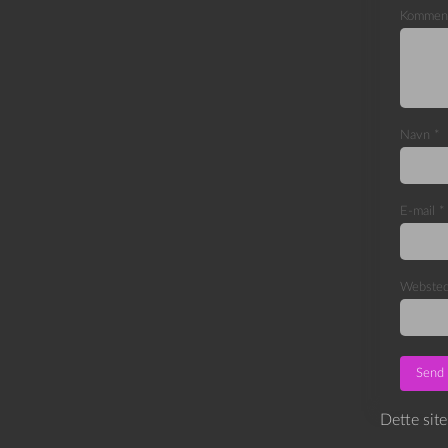
Kommen
Navn
*
E-mail
*
Webste
Dette sit