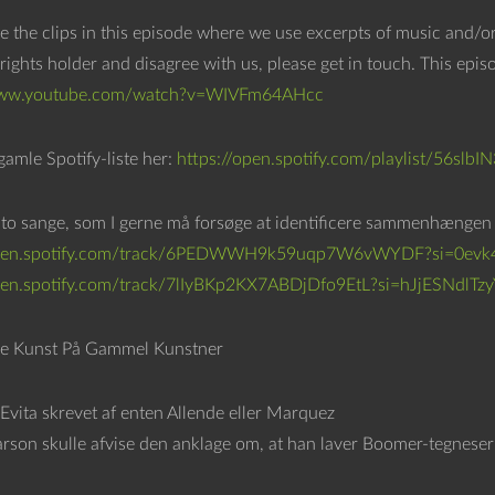
e the clips in this episode where we use excerpts of music and/or
rights holder and disagree with us, please get in touch. This epi
www.youtube.com/watch?v=WIVFm64AHcc
gamle Spotify-liste her:
https://open.spotify.com/playlist/56
 to sange, som I gerne må forsøge at identificere sammenhængen 
open.spotify.com/track/6PEDWWH9k59uqp7W6vWYDF?si=0evk
pen.spotify.com/track/7lIyBKp2KX7ABDjDfo9EtL?si=hJjESNdlTzy
e Kunst På Gammel Kunstner
 Evita skrevet af enten Allende eller Marquez
arson skulle afvise den anklage om, at han laver Boomer-tegneser