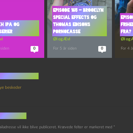
Episode 165 – Brooklyn
Special Effects og
Episo
kh IPA og
Thomas Edisons
Frihe
serier
Pornokasse
Fra?
vl
Øl og Ævl
Øl og 
 siden
0
For 5 år siden
0
For 4 å
 kommentarer
ye beskeder
v et svar
iladresse vil ikke blive publiceret.
Krævede felter er markeret med
*