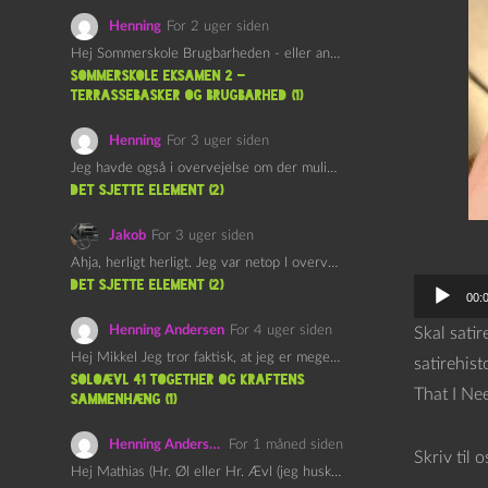
Henning
For 2 uger siden
Hej Sommerskole Brugbarheden - eller anvendeligheden - af "Øl&Ævl" er…
Sommerskole Eksamen 2 –
Terrassebasker og Brugbarhed (1)
Henning
For 3 uger siden
Jeg havde også i overvejelse om der muligvis kunne være…
det sjette element (2)
Jakob
For 3 uger siden
Ahja, herligt herligt. Jeg var netop I overvejelser om at…
det sjette element (2)
L
00:
y
Henning Andersen
For 4 uger siden
Skal satir
d
Hej Mikkel Jeg tror faktisk, at jeg er meget enig…
satirehist
a
Soloævl 41 Together og Kraftens
That I Ne
Sammenhæng (1)
f
s
Henning Andersen
For 1 måned siden
Skriv til 
p
Hej Mathias (Hr. Øl eller Hr. Ævl (jeg husker ikke…