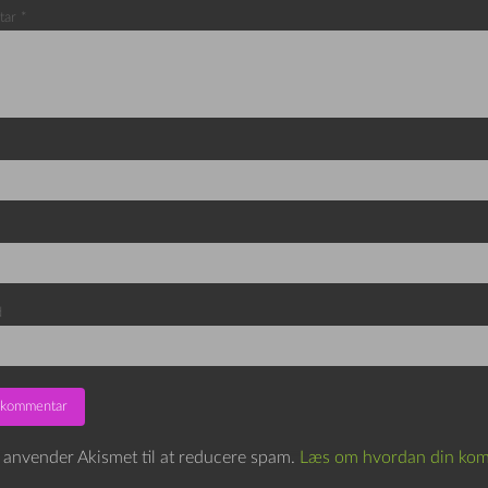
tar
*
d
e anvender Akismet til at reducere spam.
Læs om hvordan din kom