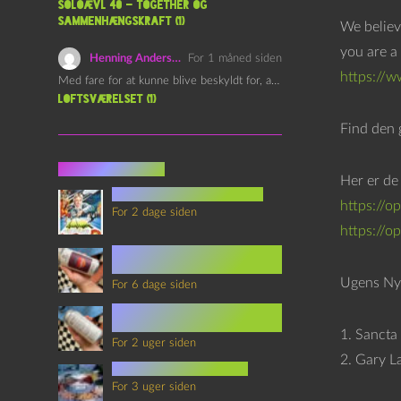
Soloævl 40 – Together og
i
sammenhængskraft (1)
We believ
l
you are a 
Henning Andersen
For 1 måned siden
l
https://
Med fare for at kunne blive beskyldt for, at være…
e
Loftsværelset (1)
r
Find den 
Seneste indlæg
Her er de
youtubes lyksaligheder
https://
For 2 dage siden
https://o
Sommerskole Eksamen 4 –
Synth Wave og Venskab
Ugens Ny
For 6 dage siden
Sommerskole Eksamen 3 –
Synth Wave og Solipsisme
1. Sancta
For 2 uger siden
2. Gary L
mad i science fiction
For 3 uger siden