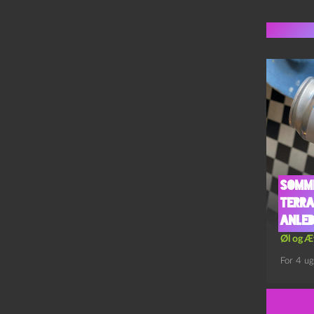
Flere 
Somme
Terra
Anled
Øl og Æ
For 4 ug