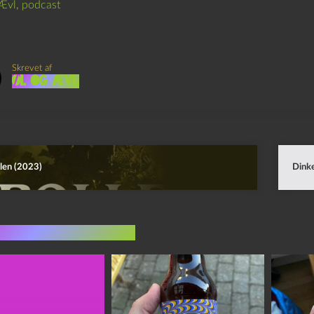
Ævl
,
podcast
Skrevet af
Øl og Ævl
len (2023)
Dinke
indlæg i samme dur