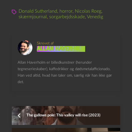
Donald Sutherland
,
horror
,
Nicolas Roeg
,
skærmjournal
,
sorgarbejdsskade
,
Venedig
Skrevet af
Allan Haverholm
Allan Haverholm er billedkunstner (herunder
tegneserieskaber), kaffedrikker og dødsmetalafficionado.
Han ved altid, hvad han taler om, særlig når han ikke gør
det.
The gallows pole: This valley will rise (2023)