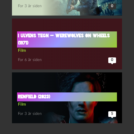
For 3 år siden
0
I ulvens tegn — Werewolves on Wheels
(1971)
Film
For 6 år siden
0
Renfield (2023)
Film
For 3 år siden
5