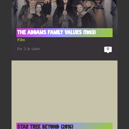
The Addams family values (1993)
Film
For 3 år siden
0
Star Trek beyond (2016)