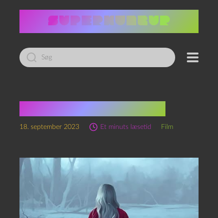
Led
efter:
Don’t look now (1973)
18. september 2023
Et minuts læsetid
Film