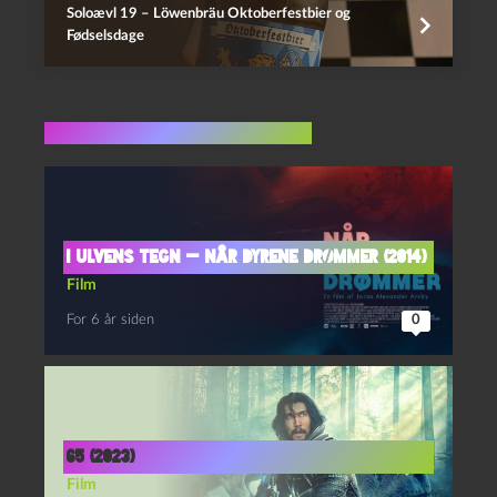
Soloævl 19 – Löwenbräu Oktoberfestbier og
Fødselsdage
Flere indlæg i samme dur
I ulvens tegn — Når Dyrene Drømmer (2014)
Film
For 6 år siden
0
65 (2023)
Film