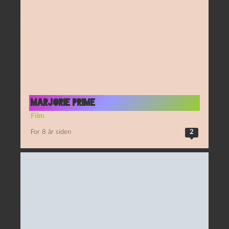
Marjorie Prime
Film
For 8 år siden
2