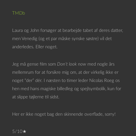
TMDb
Laura og John forsøger at bearbejde tabet af deres datter,
men Venedig (og et par måske synske søstre) vil det
anderledes. Eller noget.
Jeg må gense film som
Don’t look now
med nogle års
mellemrum for at forsikre mig om, at der virkelig ikke er
noget “der” dér. I næsten to timer leder Nicolas Roeg os
hen med hans magiske billedleg og spejlsymbolik, kun for
at slippe tøjlerne til sidst.
Her er ikke noget bag den skinnende overflade, sorry!
5/10★