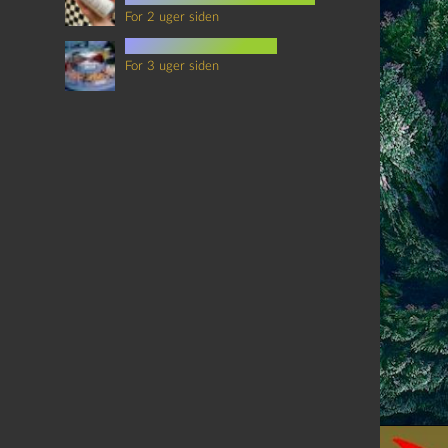
For 2 uger siden
mad i science fiction
For 3 uger siden