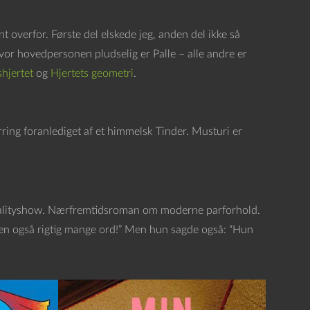
t overfor. Første del elskede jeg, anden del ikke så
vor hovedpersonen pludselig er Palle – alle andre er
hjertet
og
Hjertets geometri
.
ring foranlediget af et himmelsk Tinder. Musturi er
realityshow. Nærfremtidsroman om moderne parforhold.
men også rigtig mange ord!” Men hun sagde også: “Hun