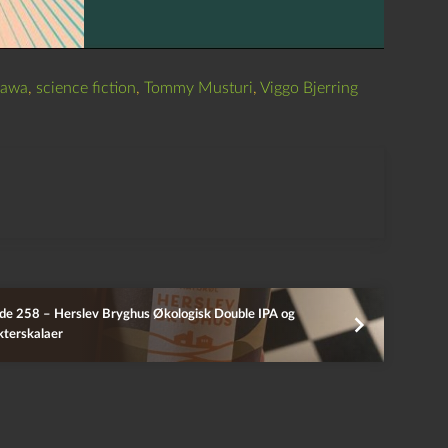
gawa
,
science fiction
,
Tommy Musturi
,
Viggo Bjerring
de 258 – Herslev Bryghus Økologisk Double IPA og
terskalaer