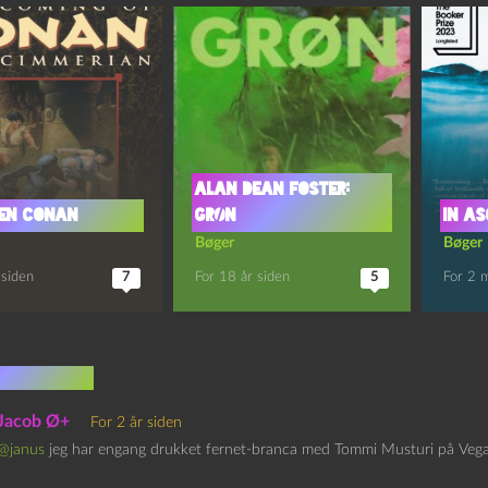
Alan Dean Foster:
en Conan
Grøn
In A
Bøger
Bøger
 siden
7
For 18 år siden
5
For 2 
mentarer
Jacob Ø+
For 2 år siden
@janus
jeg har engang drukket fernet-branca med Tommi Musturi på Veg