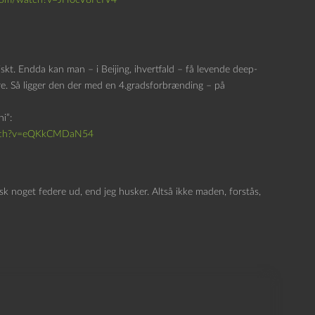
iskt. Endda kan man – i Beijing, ihvertfald – få levende deep-
ære. Så ligger den der med en 4.gradsforbrænding – på
i”:
atch?v=eQKkCMDaN54
k noget federe ud, end jeg husker. Altså ikke maden, forstås,