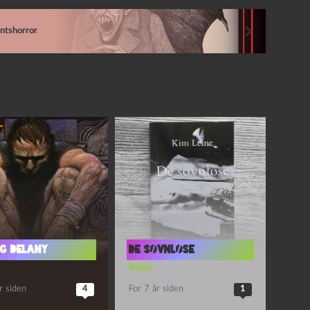
ntshorror
OG DELANY
De søvnløse
Bøger
r siden
4
For 7 år siden
1