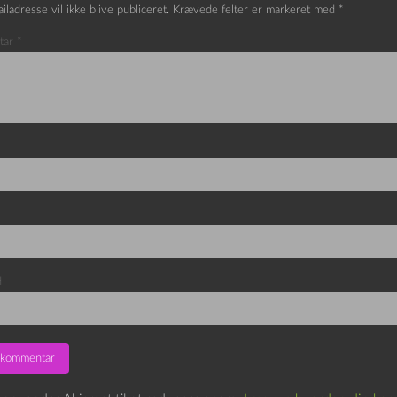
iladresse vil ikke blive publiceret.
Krævede felter er markeret med
*
tar
*
d