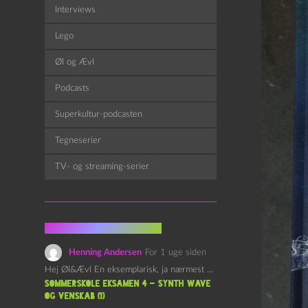
Interviews
Lego
Øl og Ævl
Podcasts
Superkultur-podcasten
Tegneserier
TV- og streaming-serier
Fra kommentarsporet
Henning Andersen
For 1 uge siden
Hej Øl&Ævl En eksemplarisk, ja nærmest yndefuld, afslutning på SOMMERSKOLEN.…
Sommerskole Eksamen 4 – Synth Wave
og Venskab (1)