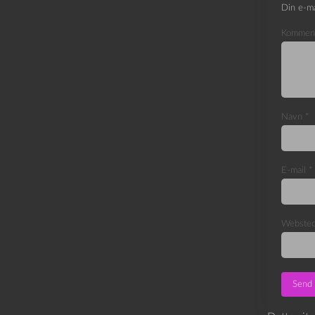
Din e-ma
Kommen
Navn
*
E-mail
*
Webste