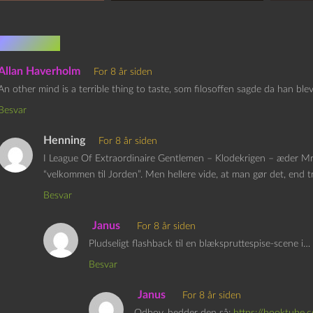
mentarer
Allan Haverholm
For 8 år siden
An other mind is a terrible thing to taste, som filosoffen sagde da han blev
Besvar
Henning
For 8 år siden
I League Of Extraordinaire Gentlemen – Klodekrigen – æder Mr. 
“velkommen til Jorden”. Men hellere vide, at man gør det, end t
Besvar
Janus
For 8 år siden
Pludseligt flashback til en blækspruttespise-scene i… 
Besvar
Janus
For 8 år siden
Odboy, hedder den så:
https://hooktube