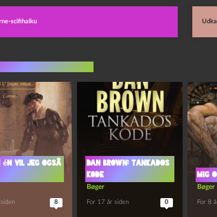
ne-scifihaiku
Udka
indlæg i samme dur
 én vil jeg også
Dan Brown: Tankados
Kode
MIG 
Bøger
Bøger
 siden
8
For 17 år siden
0
For 8 å