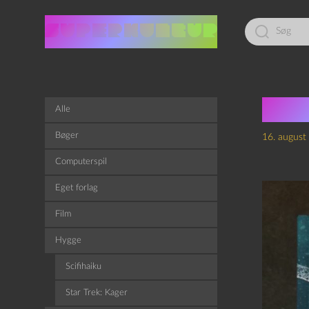
Led
efter:
Blæ
Alle
Bøger
16. august
Computerspil
Eget forlag
Film
Hygge
Scifihaiku
Star Trek: Kager