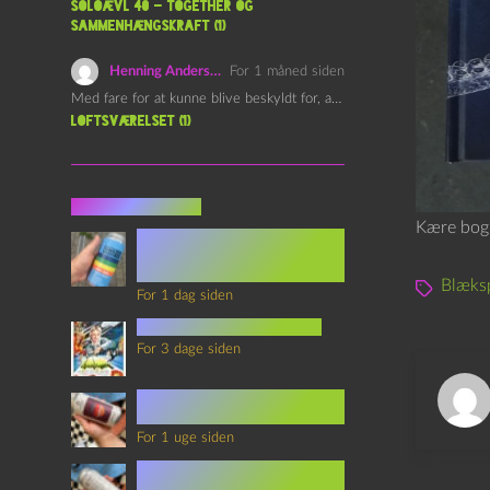
Soloævl 40 – Together og
sammenhængskraft (1)
Henning Andersen
For 1 måned siden
Med fare for at kunne blive beskyldt for, at være…
Loftsværelset (1)
Seneste indlæg
Kære bogh
Episode 360 – VHS Fast
Forward og
Notérgranater
Blæksp
For 1 dag siden
youtubes lyksaligheder
For 3 dage siden
Sommerskole Eksamen 4 –
Synth Wave og Venskab
For 1 uge siden
Sommerskole Eksamen 3 –
Synth Wave og Solipsisme