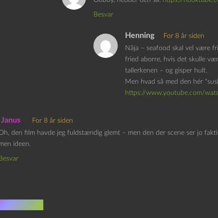
Besvar
Henning
For 8 år siden
Nåja – seafood skal vel være fr
fried aborre, hvis det skulle v
tallerkenen – og gisper hult.
Men hvad så med den hér “sush
https://www.youtube.com/w
Janus
For 8 år siden
Oh, den film havde jeg fuldstændig glemt – men den der scene ser jo faktis
men ideen.
Besvar
v et svar