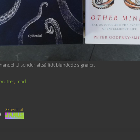
andel…I sender altså lidt blandede signaler.
rutter
,
mad
Skrevet af
Janus