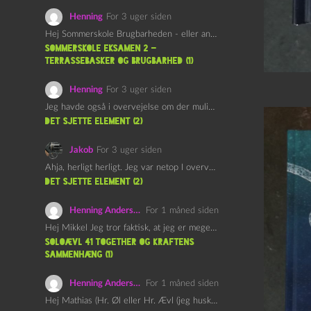
Henning
For 3 uger siden
Hej Sommerskole Brugbarheden - eller anvendeligheden - af "Øl&Ævl" er…
Sommerskole Eksamen 2 –
Terrassebasker og Brugbarhed (1)
Henning
For 3 uger siden
Jeg havde også i overvejelse om der muligvis kunne være…
det sjette element (2)
Jakob
For 3 uger siden
Ahja, herligt herligt. Jeg var netop I overvejelser om at…
det sjette element (2)
Henning Andersen
For 1 måned siden
Hej Mikkel Jeg tror faktisk, at jeg er meget enig…
Soloævl 41 Together og Kraftens
Sammenhæng (1)
Henning Andersen
For 1 måned siden
Hej Mathias (Hr. Øl eller Hr. Ævl (jeg husker ikke…