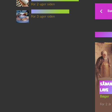
For 2 uger siden
Bør
mad i science fiction
For 3 uger siden
Flere 
Sådan
lave
Bøger
For 2 år