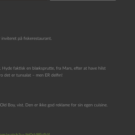
 inviteret på fiskerestaurant.
Hyde faktisk en blæksprutte, fra Mars, efter at have hilst
ro det er tunsalat – men ER delfin!
Old Boy, vist. Den er ikke god reklame for sin egen cuisine.
.com/watch?v=JH0cV8FcfV4