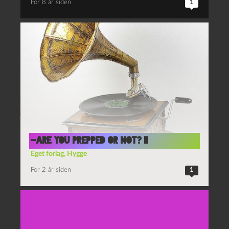
For 8 år siden
1
-Are you prepped or not? II
Eget forlag
,
Hygge
For 2 år siden
1