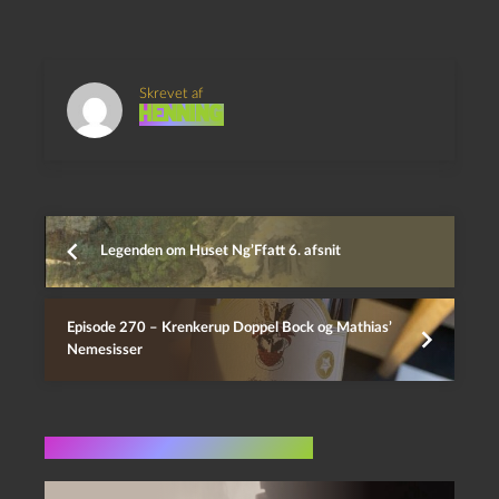
Skrevet af
Henning
Legenden om Huset Ng’Ffatt 6. afsnit
Episode 270 – Krenkerup Doppel Bock og Mathias’
Nemesisser
Flere indlæg i samme dur