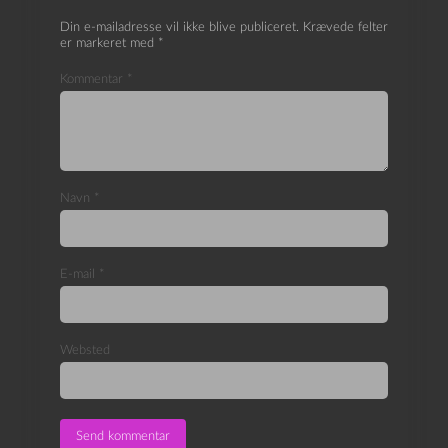
Din e-mailadresse vil ikke blive publiceret.
Krævede felter
er markeret med
*
Kommentar
*
Navn
*
E-mail
*
Websted