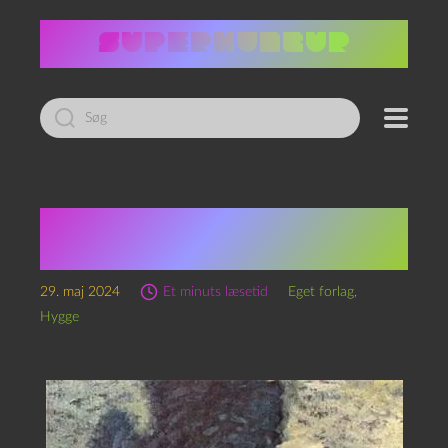
Led
efter:
Legenden om Huset
Ng’Ffatt (interludium)
29. maj 2024
Et minuts læsetid
Eget forlag
,
Hygge