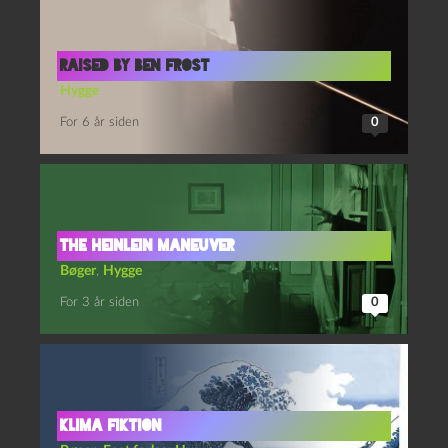
Raised by Ben Frost
Hygge
For 6 år siden
0
The Heinlein maneuver
Bøger
,
Hygge
For 3 år siden
0
KLIMA FIKTION