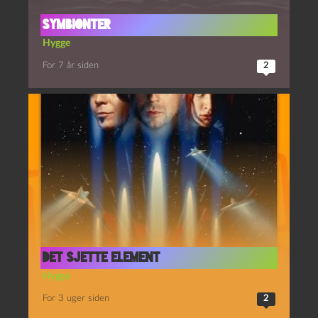
SYMBIONTER
Hygge
For 7 år siden
2
det sjette element
Hygge
For 3 uger siden
2