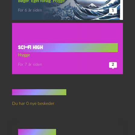
Bøger
,
Eget forlag
,
Hygge
For 6 år siden
1
Sci-Fi High
Hygge
For 7 år siden
2
Ingen kommentarer
Du har 0 nye beskeder
Skriv et svar