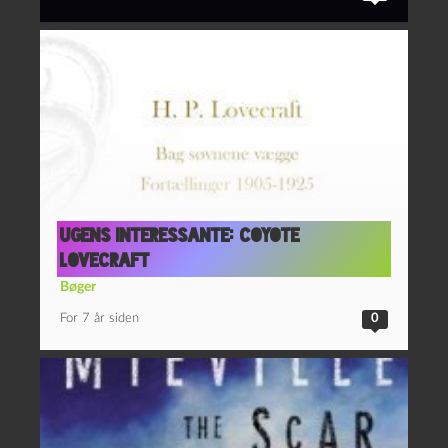
Ugens interessante: Coyote
Lovecraft
Bøger
For 7 år siden
0