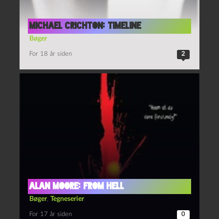
Michael Crichton: Timeline
Bøger
For 18 år siden
2
Alan Moore: From Hell
Bøger
,
Tegneserier
For 17 år siden
0