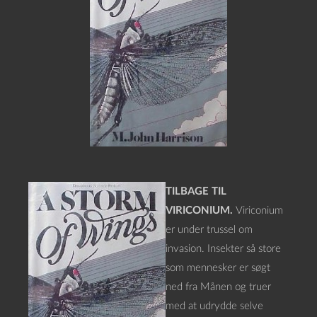
TILBAGE TIL
VIRICONIUM.
Viriconium
er under trussel om
invasion. Insekter så store
som mennesker er søgt
ned fra Månen og truer
med at udrydde selve