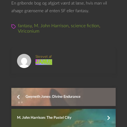
En gribende bog og afgjort værd at læse, hvis man vil
afsøge grænserne af enten SF eller fantasy.
fantasy
,
M. John Harrison
,
science fiction
,
Viriconium
Skrevet af
Janus
Gwyneth Jones: Divine Endurance
M. John Harrison: The Pastel City