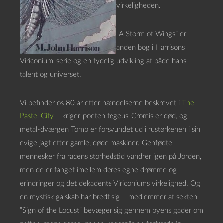
virkeligheden.
“A Storm of Wings” er
anden bog i Harrisons
Viriconium-serie og en tydelig udvikling af både hans
talent og universet.
Vi befinder os 80 år efter hændelserne beskrevet i
The
Pastel City
– kriger-poeten tegeus-Cromis er død, og
metal-dværgen Tomb er forsvundet ud i rustørkenen i sin
evige jagt efter gamle, døde maskiner. Genfødte
mennesker fra racens storhedstid vandrer igen på Jorden,
men de er fanget imellem deres egne drømme og
erindringer og det dekadente Viriconiums virkelighed. Og
en mystisk galskab har bredt sig – medlemmer af sekten
”Sign of the Locust” bevæger sig gennem byens gader om