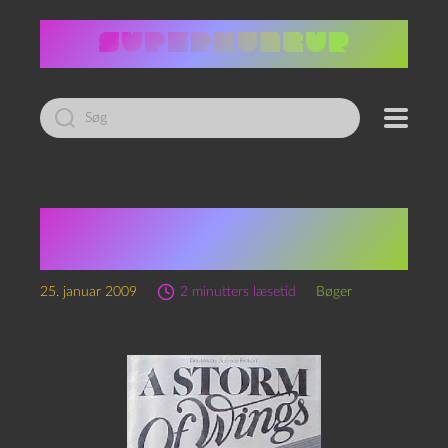
Led
efter:
M. John Harrison: A
Storm of Wings
25. januar 2009
2 minutters læsetid
Bøger