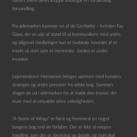
natten, mens deres kroppe undergår en forfærdelig
forvandling.
Fra ødemarken kommer en af de Genfødte – kvinden Fay
Glass, der er ude af stand til at kommunikere med andre,
og alligevel medbringer hun et budskab: hovedet af et
insekt så stort som et menneske. Jorden er under
invasion.
Lejemorderen Hornwrack bringes sammen med kvinden,
dværgen og andre personer fra sidste bog. Sammen
drager de ud i ødemarken for at møde den trussel, der
truer med at omvælte selve virkeligheden.
”A Storm of Wings” er først og fremmest en noget
tungere bog end sin forløber. Der er ikke så megen
handling, som der er stemning og dybde, og man skal