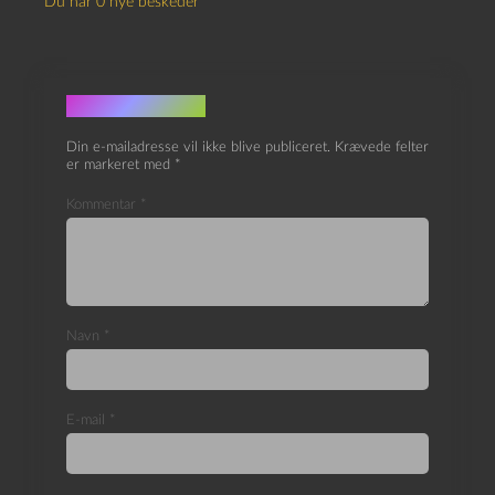
Du har 0 nye beskeder
Skriv et svar
Din e-mailadresse vil ikke blive publiceret.
Krævede felter
er markeret med
*
Kommentar
*
Navn
*
E-mail
*