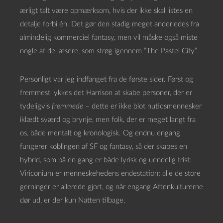
ærligt talt være opmærksom, hvis der ikke skal listes en
detalje forbi én. Det gør den stadig meget anderledes fra
almindelig kommerciel fantasy, men vil måske også miste
nogle af de læsere, som strøg igennem ”The Pastel City”.
Personligt var jeg indfanget fra de første sider. Først og
fremmest lykkes det Harrison at skabe personer, der er
tydeligvis
fremmede
– dette er ikke blot nutidsmennesker
iklædt sværd og brynje, men folk, der er meget langt fra
os, både mentalt og kronologisk. Og endnu engang
fungerer koblingen af SF og fantasy, så der skabes en
hybrid, som på en gang er både lyrisk og uendelig trist:
Viriconium er menneskehedens endestation; alle de store
gerninger er allerede gjort, og når engang Aftenkulturerne
dør ud, er der kun Natten tilbage.