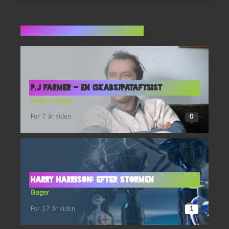
Flere indlæg i samme dur
P.J Farmer – en (skabs)’patafysist
Bøger
,
Hygge
For 7 år siden
0
Harry Harrison: Efter stormen
Bøger
For 17 år siden
1