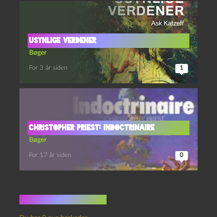
Usynlige verdener
Bøger
For 3 år siden
1
Christopher Priest: Indoctrinaire
Bøger
For 17 år siden
0
Ingen kommentarer