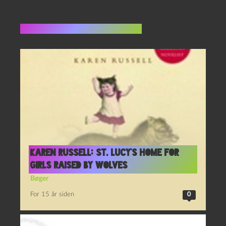
Flere indlæg i samme dur
Karen Russell: St. Lucy’s Home for
Girls Raised by Wolves
Bøger
For 15 år siden
0