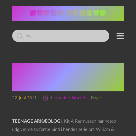
Led
efter:
Kit A. Rasmussen:
William & Athena 1 –
Kejserens Hemmelighed
22. juni 2011
4 minutters læsetid
Bøger
TEENAGE ARKÆOLOGI
. Kit A Rasmussen har netop
udgivet de to første bind i hendes serie om William &