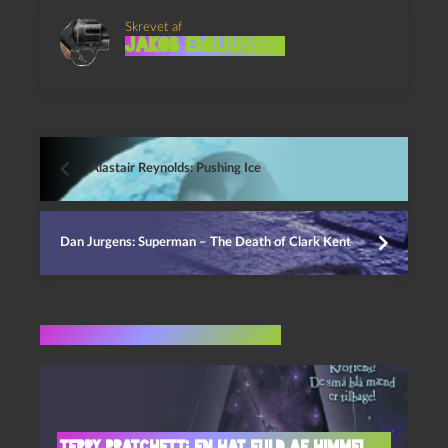
Skrevet af
Jakob Emiliussen
Alastair Reynolds: Pushing Ice
Dan Jurgens: Superman – The Death of Clark Kent
Flere indlæg i samme dur
Terry Pratchett: En hat fuld af himmel