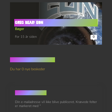
Greg Bear: Eon
Bøger
For 15 år siden
0
Ingen kommentarer
Du har 0 nye beskeder
Skriv et svar
Din e-mailadresse vil ikke blive publiceret.
Krævede felter
er markeret med
*