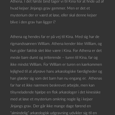
Athena. I det første bind tager vi til Kina for at finde ud af
hvad kejser Jinjangs grav gemmer. Men er det et
mysterium der er værd at løse, eller skal denne kejser
blive i den grav han ligger i?
Athena og hendes far er på vej til Kina. Med sig har de
rigmandssønnen William. Athena kender ikke William, og
hun gider faktisk slet ikke være i Kina. For Athena er det
meste bare dumt og irriterende – turen til Kina, far og
ikke mindst William. For William er turen en kærkommen
lejlighed til at afprøve hans arkæologiske færdigheder og
han glæder sig som det barn han nu engang er. Athenas
far har et ikke nærmere beskrevet arbejde, men kan
tilsyneladende hjælpe en flok arkæologer i det kinesiske
med at løse et mysterium omkring nogle lig i kejser
Jinjangs grav. Der går ikke mange dage førend en
”almindelig” arkæologisk udgravning udvikler sig til en