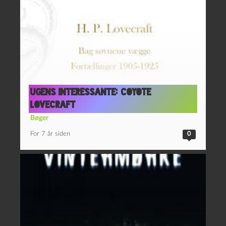
Ugens interessante: Coyote
Lovecraft
Bøger
For 7 år siden
0