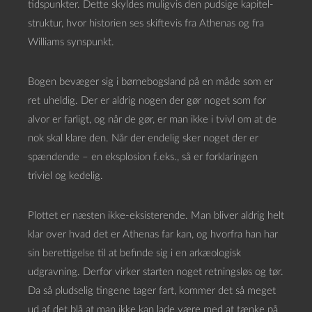
tidspunkter. Dette skyldes muligvis den pudsige kapitel-
struktur, hvor historien ses skiftevis fra Athenas og fra
Williams synspunkt.
Bogen bevæger sig i børnebogsland på en måde som er
ret uheldig. Der er aldrig nogen der gør noget som for
alvor er farligt, og når de gør, er man ikke i tvivl om at de
nok skal klare den. Når der endelig sker noget der er
spændende – en eksplosion f.eks., så er forklaringen
triviel og kedelig.
Plottet er næsten ikke-eksisterende. Man bliver aldrig helt
klar over hvad det er Athenas far kan, og hvorfra han har
sin berettigelse til at befinde sig i en arkæologisk
udgravning. Derfor virker starten noget retningsløs og tør.
Da så pludselig tingene tager fart, kommer det så meget
ud af det blå at man ikke kan lade være med at tænke på