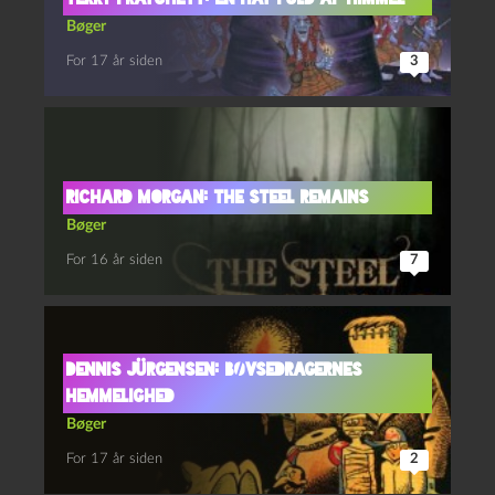
Bøger
For 17 år siden
3
Richard Morgan: The Steel Remains
Bøger
For 16 år siden
7
Dennis Jürgensen: Bøvsedragernes
hemmelighed
Bøger
For 17 år siden
2