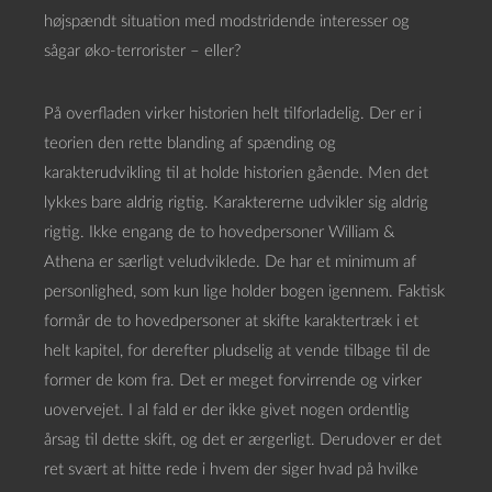
højspændt situation med modstridende interesser og
sågar øko-terrorister – eller?
På overfladen virker historien helt tilforladelig. Der er i
teorien den rette blanding af spænding og
karakterudvikling til at holde historien gående. Men det
lykkes bare aldrig rigtig. Karaktererne udvikler sig aldrig
rigtig. Ikke engang de to hovedpersoner William &
Athena er særligt veludviklede. De har et minimum af
personlighed, som kun lige holder bogen igennem. Faktisk
formår de to hovedpersoner at skifte karaktertræk i et
helt kapitel, for derefter pludselig at vende tilbage til de
former de kom fra. Det er meget forvirrende og virker
uovervejet. I al fald er der ikke givet nogen ordentlig
årsag til dette skift, og det er ærgerligt. Derudover er det
ret svært at hitte rede i hvem der siger hvad på hvilke