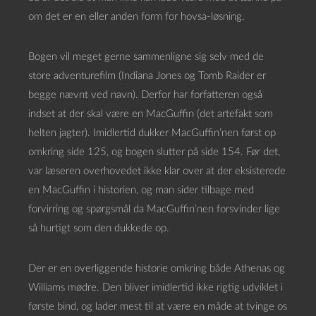
om det er en eller anden form for hovsa-løsning.
Bogen vil meget gerne sammenligne sig selv med de
store adventurefilm (Indiana Jones og Tomb Raider er
begge nævnt ved navn). Derfor har forfatteren også
indset at der skal være en MacGuffin (det artefakt som
helten jagter). Imidlertid dukker MacGuffin’nen først op
omkring side 125, og bogen slutter på side 154. Før det,
var læseren overhovedet ikke klar over at der eksisterede
en MacGuffin i historien, og man sider tilbage med
forvirring og spørgsmål da MacGuffin’nen forsvinder lige
så hurtigt som den dukkede op.
Der er en overliggende historie omkring både Athenas og
Williams mødre. Den bliver imidlertid ikke rigtig udviklet i
første bind, og lader mest til at være en måde at tvinge os