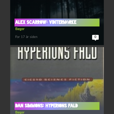
Alex Scarrow: Vintermørke
Bøger
For 17 år siden
0
Dan Simmons: Hyperions fald
Bøger