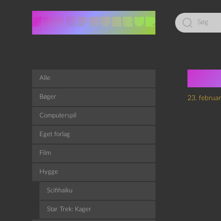
Led
efter:
Nei
Alle
Bøger
23. februa
Computerspil
Eget forlag
Film
Hygge
Scifihaiku
Star Trek: Kager