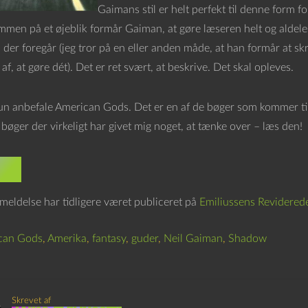
Gaimans stil er helt perfekt til denne form fo
mmen på et øjeblik formår Gaiman, at gøre læseren helt og aldeles
 der foregår (jeg tror på en eller anden måde, at han formår at s
af, at gøre dét). Det er ret svært, at beskrive. Det skal opleves.
un anbefale American Gods. Det er en af de bøger som kommer til, 
bøger der virkeligt har givet mig noget, at tænke over – læs den!
GT:
eldelse har tidligere været publiceret på
Emiliussens Revidered
can Gods
,
Amerika
,
fantasy
,
guder
,
Neil Gaiman
,
Shadow
Skrevet af