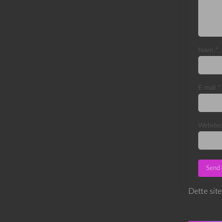
Navn
*
E-mail
*
Webste
Dette sit