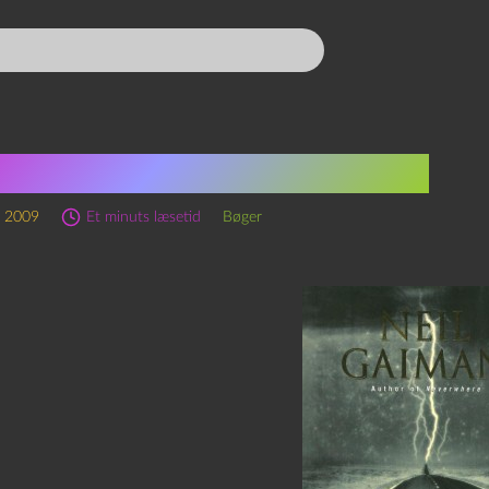
l Gaiman: American Gods
r 2009
Et minuts læsetid
Bøger