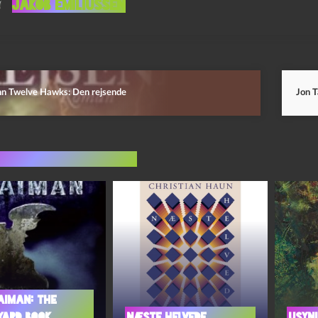
Jakob Emiliussen
hn Twelve Hawks: Den rejsende
Jon T
indlæg i samme dur
aiman: The
yard Book
Næste helvede
Usynl