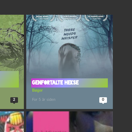
Genfortalte hekse
Bøger
2
For 5 år siden
0