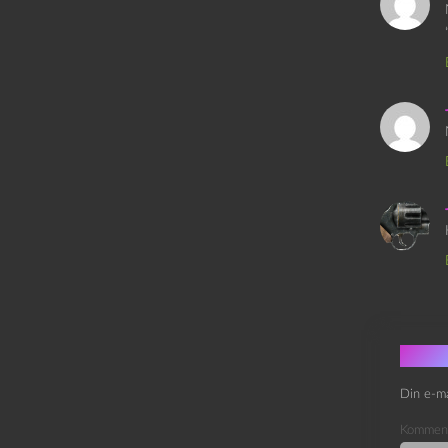
Skri
Din e-ma
Kommen