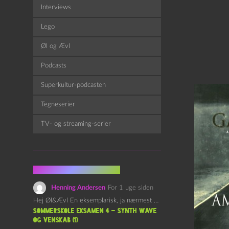
Interviews
Lego
Øl og Ævl
Podcasts
Superkultur-podcasten
Tegneserier
TV- og streaming-serier
Fra kommentarsporet
Henning Andersen
For 1 uge siden
Hej Øl&Ævl En eksemplarisk, ja nærmest yndefuld, afslutning på SOMMERSKOLEN.…
Sommerskole Eksamen 4 – Synth Wave
og Venskab (1)