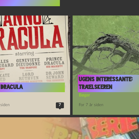
indlæg i samme dur
Ugens interessante:
 Dracula
Træelskeren
Bøger
 siden
7
For 7 år siden