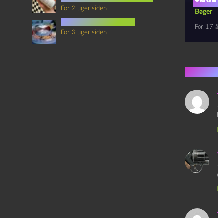
For 2 uger siden
Bøger
mad i science fiction
For 17 å
For 3 uger siden
5 kom