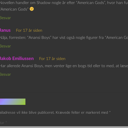
Novellen handler om Shadow nogle år efter “American Gods”, hvor han fut
“American Gods”
Besvar
Janus
For 17 år siden
Nåja, forresten: “Anansi Boys” har vist også nogle figurer fra “American G
Besvar
Jakob Emiliussen
For 17 år siden
Har allerede Anansi Boys, men venter lige en bogs tid eller to med, at l
Besvar
v et svar
iladresse vil ikke blive publiceret.
Krævede felter er markeret med
*
tar
*