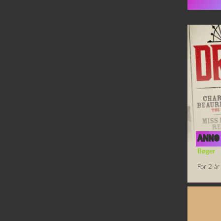
Flere 
Anno
Bøger
For 2 år