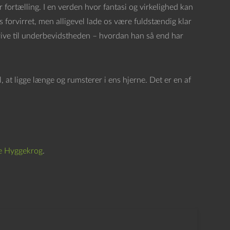
r fortælling. I en verden hvor fantasi og virkelighed kan
 forvirret, men alligevel lade os være fuldstændig klar
krive til underbevidstheden – hvordan han så end har
at ligge længe og rumsterer i ens hjerne. Det er en af
e Hyggekrog
.