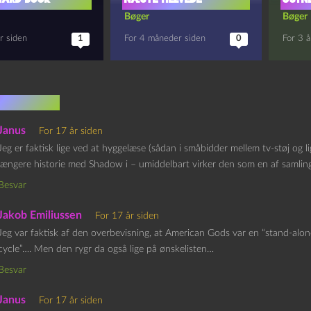
Bøger
Bøger
r siden
1
For 4 måneder siden
0
For 3 å
mentarer
Janus
For 17 år siden
Jeg er faktisk lige ved at hyggelæse (sådan i småbidder mellem tv-støj og li
længere historie med Shadow i – umiddelbart virker den som en af samlin
Besvar
Jakob Emiliussen
For 17 år siden
Jeg var faktisk af den overbevisning, at American Gods var en “stand-alo
cycle”…. Men den rygr da også lige på ønskelisten…
Besvar
Janus
For 17 år siden