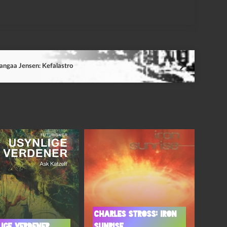
angaa Jensen: Kefalastro
Charles Stross: Iron
ige verdener
sunrise