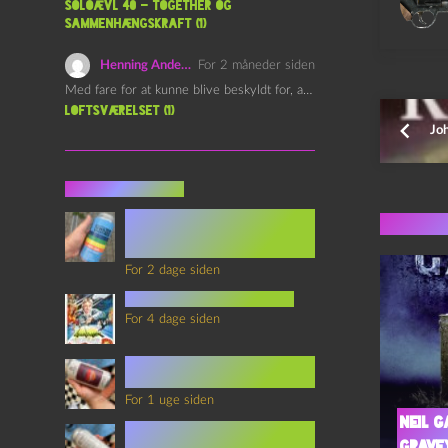
Soloævl 40 – Together og
sammenhængskraft (1)
Henning Andersen
For 2 måneder siden
Med fare for at kunne blive beskyldt for, at være…
Loftsværelset (1)
Jo
Seneste indlæg
Episode 360 – VHS Fast
Flere 
Forward og
Notérgranater
For 2 dage siden
youtubes lyksaligheder
For 4 dage siden
Sommerskole Eksamen 4 –
Synth Wave og Venskab
For 1 uge siden
Neil G
Sommerskole Eksamen 3 –
Synth Wave og Solipsisme
Grave