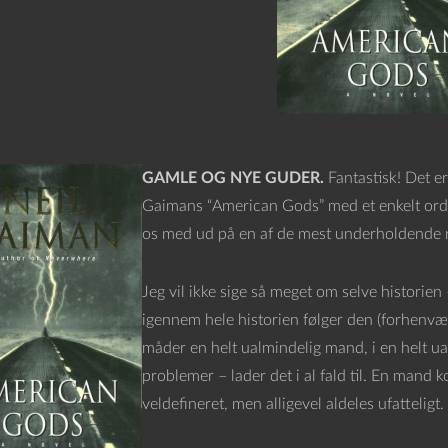
GAMLE OG NYE GUDER.
Fantastisk! Det er
Gaimans “American Gods” med et enkelt ord. N
os med ud på en af de mest underholdende re
Jeg vil ikke sige så meget om selve historien
igennem hele historien følger den (forhenv
måder en helt ualmindelig mand, i en helt u
problemer – lader det i al fald til. En mand
veldefineret, men alligevel aldeles ufatteligt.