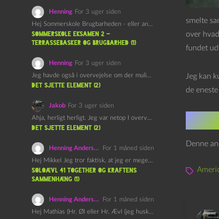
Henning
For 3 uger siden
smelte sa
Hej Sommerskole Brugbarheden - eller anvendeligheden - af "Øl&Ævl" er…
over hvad
Sommerskole Eksamen 2 –
Terrassebasker og Brugbarhed (1)
fundet ud 
Henning
For 3 uger siden
Jeg havde også i overvejelse om der muligvis kunne være…
Jeg kan k
det sjette element (2)
de eneste 
Jakob
For 3 uger siden
I ØVRI
Ahja, herligt herligt. Jeg var netop I overvejelser om at…
det sjette element (2)
Denne anm
Henning Andersen
For 1 måned siden
Hej Mikkel Jeg tror faktisk, at jeg er meget enig…
Ameri
Soloævl 41 Together og Kraftens
Sammenhæng (1)
Henning Andersen
For 1 måned siden
Hej Mathias (Hr. Øl eller Hr. Ævl (jeg husker ikke…