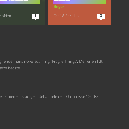
Bøger
r siden
1
For 16 år siden
0
gnende) hans novellesamling “Fragile Things”. Der er en lidt
gens bedste.
ne” – men en stadig en del af hele den Gaimanske “Gods-