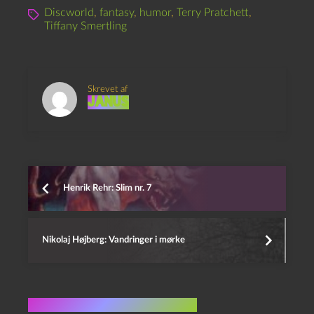
Discworld
,
fantasy
,
humor
,
Terry Pratchett
,
Tiffany Smertling
Skrevet af
Janus
Henrik Rehr: Slim nr. 7
Nikolaj Højberg: Vandringer i mørke
Flere indlæg i samme dur