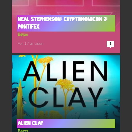
Neal Stephenson: Cryptonomicon 2:
Pontifex
Bøger
For 17 år siden
1
Alien Clay
Bøger