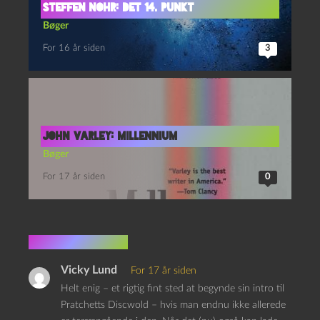
Steffen Nohr: Det 14. punkt
Bøger
For 16 år siden
3
John Varley: Millennium
Bøger
For 17 år siden
0
3 kommentarer
Vicky Lund
For 17 år siden
Helt enig – et rigtig fint sted at begynde sin intro til
Pratchetts Discwold – hvis man endnu ikke allerede