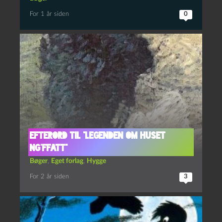
For 1 år siden
0
efterord til “Legenden om Huset
Ng’Ffatt”
Bøger
,
Eget forlag
,
Hygge
For 2 år siden
3