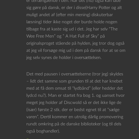
er terrængående i den. Når det (nu) også kan lade
sig gøre på dansk, er der i disse(Harry Potter og alt
muligt andet af (efter min mening) diskuterbar
læsning) tider ikke noget der burde holde nogen
tilbage fra at kaste sig ud i det. Jeg har selv “The
Wee Free Men” og ” A Hat Full of Sky” på
originalsproget stående på hylden, jeg tror dog også
at jeg vil forsøge mig ud i dem på dansk for at se om
jeg selv synes de holder i oversættelsen.
Det med pausen i oversættelserne (tror jeg) skyldes
– lidt det samme som grunden til at det har knebet
med at få dem omsat til “lydbånd” (eller hedder det
lydcd nu?). Man er startet fra bog 1. og uanset hvor
meget jeg holder af Discwold så er det ikke lige de
(især) første 2 stk. der er bedst egnet til at “sælge
varen”. Dertil kommer en utrolig dårlig promovering
rundt omkring på de danske biblioteker (og til dels
også boghandler).