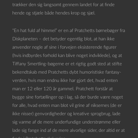
trækker den sig langsomt gennem landet for at finde
hende og stjæle både hendes krop og sjæl.
“En hat fuld af himmel” er en af Pratchetts børnebøger fra
Diskplaneten – det betyder egentlig blot, at han ikke
anvender nogle af sine i forvejen eksisterende figurer
(hvis indbyrdes forhold kan blive noget indviklede), og at
Tiffany Smertling-bøgerne er et rigtig godt sted at stifte
bekendtskab med Pratchetts dybt humoristiske fantasy-
verden, hvis man endnu ikke har gjort det, hvad enten
man er 12 eller 120 år gammel. Pratchett forstår at
bygge sine fortællinger op i lag, så der burde være noget
for alle, hvad enten man blot vil grine af niksernes (de er
ikke nisser) genvordigheder og kreative sprogbrug, lade
sig varme af de mere underfundige understrømme eller
lade sig fange ind af de mere alvorlige sider, der altid er at