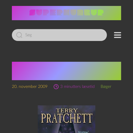
Led
efter:
Terry Pratchett: En hat
fuld af himmel
20. november 2009
3 minutters læsetid
Bøger