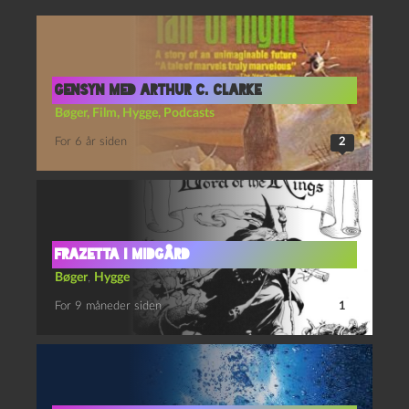
Gensyn med Arthur C. Clarke
Bøger
,
Film
,
Hygge
,
Podcasts
For 6 år siden
2
Frazetta i Midgård
Bøger
,
Hygge
For 9 måneder siden
1