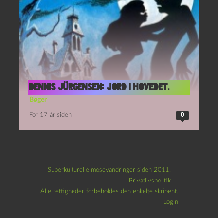
Dennis Jürgensen: Jord i hovedet.
Bøger
For 17 år siden
0
Superkulturelle mosevandringer siden 2011.
Privatlivspolitik
Alle rettigheder forbeholdes den enkelte skribent.
Login