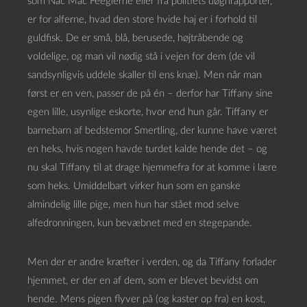
som Nac Mac Feeglerne eller fra politiets døgnrapporter,
er for alferne, hvad den store hvide haj er i forhold til
guldfisk. De er små, blå, berusede, højtråbende og
voldelige, og man vil nødig stå i vejen for dem (de vil
sandsynligvis uddele skaller til ens knæ). Men når man
først er en ven, passer de på én – derfor har Tiffany sine
egen lille, usynlige eskorte, hvor end hun går. Tiffany er
barnebarn af bedstemor Smertling, der kunne have været
en heks, hvis nogen havde turdet kalde hende det – og
nu skal Tiffany til at drage hjemmefra for at komme i lære
som heks. Umiddelbart virker hun som en ganske
almindelig lille pige, men hun har stået mod selve
alfedronningen, kun bevæbnet med en stegepande.
Men der er andre kræfter i verden, og da Tiffany forlader
hjemmet, er der en af dem, som er blevet bevidst om
hende. Mens pigen flyver på (og kaster op fra) en kost,