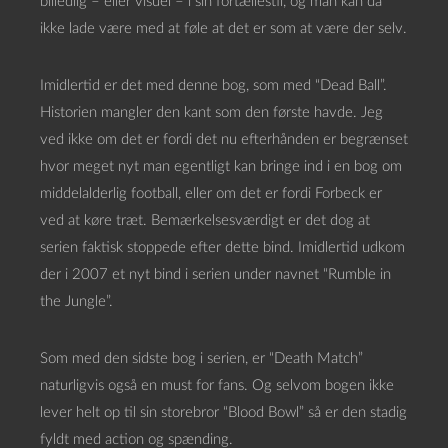
billedlig – eller visuel – i sin fortællestil, og man kan da
ikke lade være med at føle at det er som at være der selv.
Imidlertid er det med denne bog, som med “Dead Ball”.
Historien mangler den kant som den første havde. Jeg
ved ikke om det er fordi det nu efterhånden er begrænset
hvor meget nyt man egentligt kan bringe ind i en bog om
middelalderlig football, eller om det er fordi Forbeck er
ved at køre træt. Bemærkelsesværdigt er det dog at
serien faktisk stoppede efter dette bind. Imidlertid udkom
der i 2007 et nyt bind i serien under navnet “Rumble in
the Jungle”.
Som med den sidste bog i serien, er “Death Match”
naturligvis også en must for fans. Og selvom bogen ikke
lever helt op til sin storebror “Blood Bowl” så er den stadig
fyldt med action og spænding.