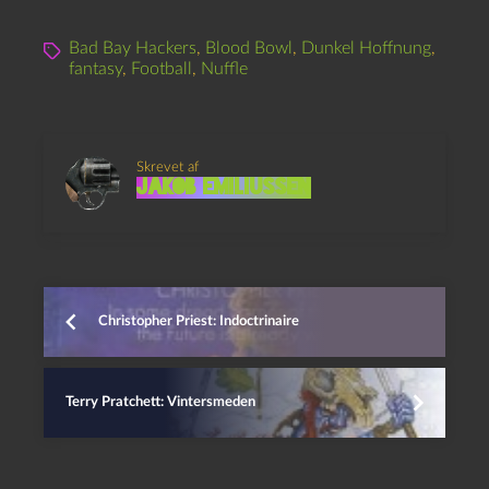
Bad Bay Hackers
,
Blood Bowl
,
Dunkel Hoffnung
,
fantasy
,
Football
,
Nuffle
Skrevet af
Jakob Emiliussen
Christopher Priest: Indoctrinaire
Terry Pratchett: Vintersmeden