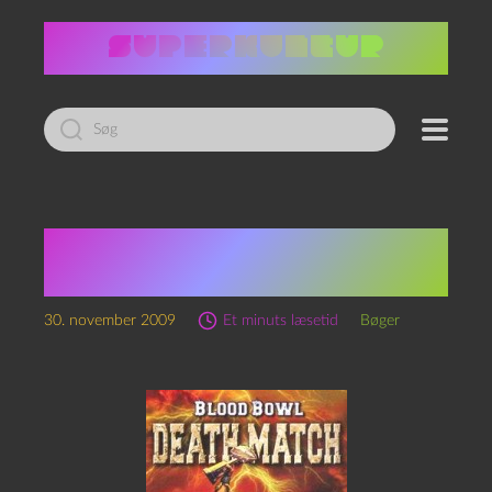
Led
efter:
Matt Forbeck: Death
Match
30. november 2009
Et minuts læsetid
Bøger