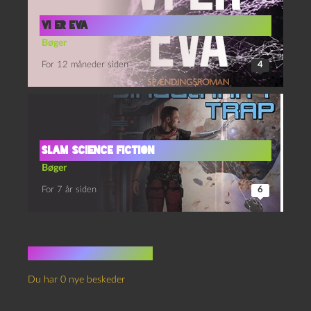
Vi er Eva
Bøger
For 12 måneder siden
4
Slam Science Fiction
Bøger
For 7 år siden
6
Ingen kommentarer
Du har 0 nye beskeder