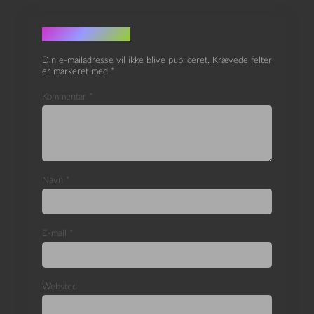
Skriv et svar
Din e-mailadresse vil ikke blive publiceret.
Krævede felter
er markeret med
*
Kommentar
*
Navn
*
E-mail
*
Websted