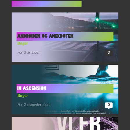
Flere indlæg i samme dur
Androiden og anekdoten
Bøger
For 3 år siden
3
In Ascension
Bøger
For 2 måneder siden
0