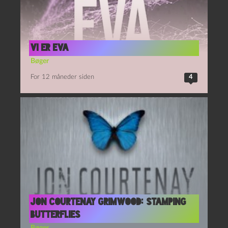
Vi er Eva
Bøger
For 12 måneder siden
4
Jon Courtenay Grimwood: Stamping
Butterflies