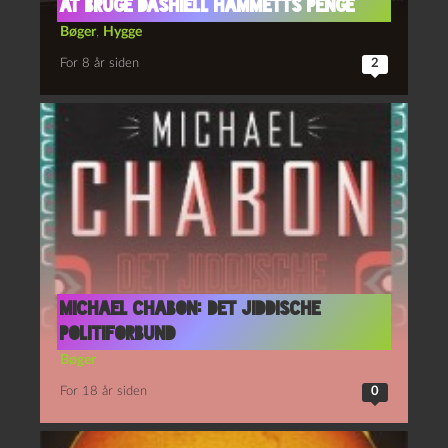
At bruge Dashiell Hammetts penge
Bøger
,
Hygge
For 8 år siden
2
Michael Chabon: Det jiddische
politiforbund
Bøger
For 18 år siden
0