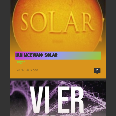
Ian McEwan: Solar
Bøger
For 16 år siden
2