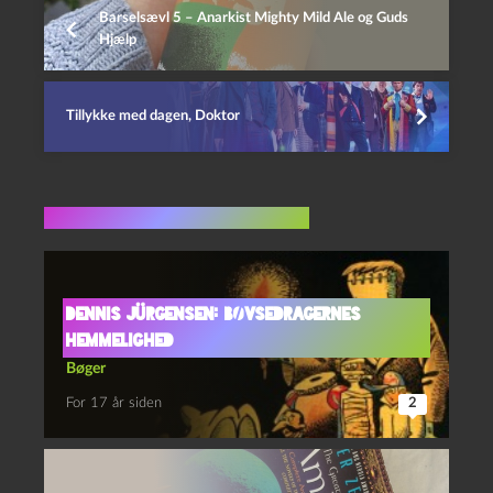
Barselsævl 5 – Anarkist Mighty Mild Ale og Guds
Hjælp
Tillykke med dagen, Doktor
Flere indlæg i samme dur
Dennis Jürgensen: Bøvsedragernes
hemmelighed
Bøger
For 17 år siden
2