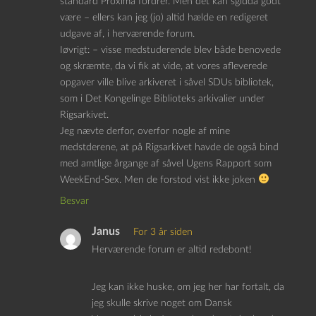
standard Proxima fordrer. Men det kan sgidda godt
være – ellers kan jeg (jo) altid hælde en redigeret
udgave af, i herværende forum.
Iøvrigt: – visse medstuderende blev både benovede
og skræmte, da vi fik at vide, at vores afleverede
opgaver ville blive arkiveret i såvel SDUs bibliotek,
som i Det Kongelinge Biblioteks arkivalier under
Rigsarkivet.
Jeg nævte derfor, overfor nogle af mine
medstderene, at på Rigsarkivet havde de også bind
med amtlige årgange af såvel Ugens Rapport som
WeekEnd-Sex. Men de forstod vist ikke joken
Besvar
Janus
For 3 år siden
Herværende forum er altid redebont!
Jeg kan ikke huske, om jeg her har fortalt, da
jeg skulle skrive noget om Dansk