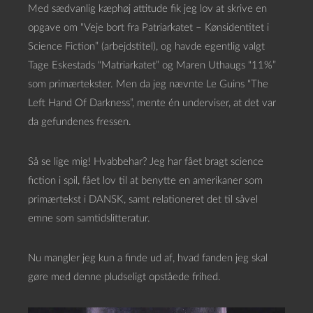
Med sædvanlig kæphøj attitude fik jeg lov at skrive en
opgave om “Veje bort fra Patriarkatet – Kønsidentitet i
Science Fiction” (arbejdstitel), og havde egentlig valgt
Tage Eskestads “Matriarkatet” og Maren Uthaugs “11%”
som primærtekster. Men da jeg nævnte Le Guins “The
Left Hand Of Darkness”, mente én underviser, at det var
da gefundenes fressen.
Så se lige mig! Hvabbehar? Jeg har fået bragt science
fiction i spil, fået lov til at benytte en amerikaner som
primærtekst i DANSK, samt relationeret det til såvel
emne som samtidslitteratur.
Nu mangler jeg kun a finde ud af, hvad fanden jeg skal
gøre med denne pludseligt opståede frihed.