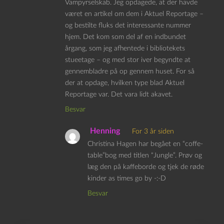
Vampyrselskab. Jeg opdagede, at der havde
været en artikel om dem i Aktuel Reportage –
og bestilte fluks det interessante nummer
hjem. Det kom som del af en indbundet
årgang, som jeg afhentede i bibliotekets
stueetage – og med stor iver begyndte at
gennembladre på op gennem huset. For så
der at opdage, hvilken type blad Aktuel
Reportage var. Det vara lidt akavet.
Besvar
Henning
For 3 år siden
Christina Hagen har begået en “coffe-
table”bog med titlen “Jungle”. Prøv og
læg den på kaffeborde og tjek de røde
kinder as times go by -:-D
Besvar