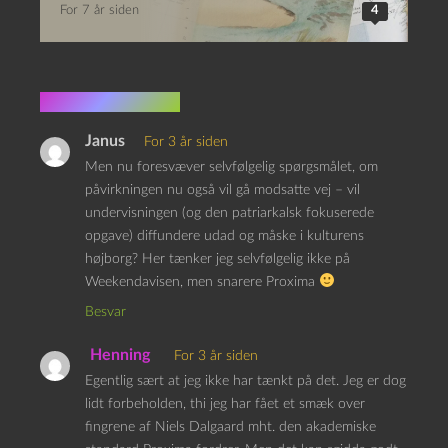
For 7 år siden
4
4 kommentarer
Janus
For 3 år siden
Men nu foresvæver selvfølgelig spørgsmålet, om
påvirkningen nu også vil gå modsatte vej – vil
undervisningen (og den patriarkalsk fokuserede
opgave) diffundere udad og måske i kulturens
højborg? Her tænker jeg selvfølgelig ikke på
Weekendavisen, men snarere Proxima
Besvar
Henning
For 3 år siden
Egentlig sært at jeg ikke har tænkt på det. Jeg er dog
lidt forbeholden, thi jeg har fået et smæk over
fingrene af Niels Dalgaard mht. den akademiske