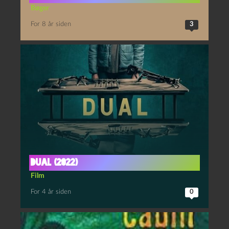
Bøger
For 8 år siden
3
Dual (2022)
Film
For 4 år siden
0