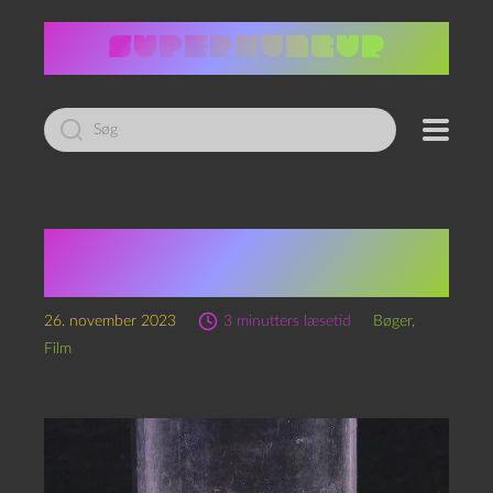
Led
efter:
Rapport fra et støvkorn
i en silo
26. november 2023
3 minutters læsetid
Bøger
,
Film