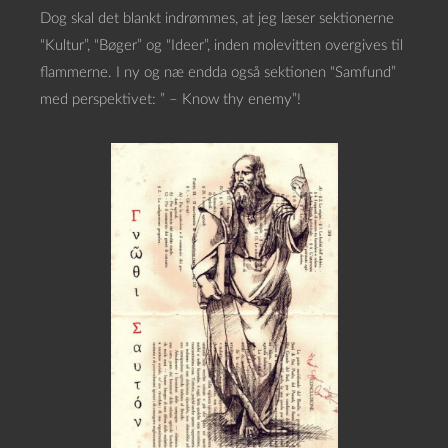
Dog skal det blankt indrømmes, at jeg læser sektionerne
“Kultur”, “Bøger” og “Ideer”, inden molevitten overgives til
flammerne. I ny og næ endda også sektionen “Samfund”
med perspektivet: ” – Know thy enemy”!