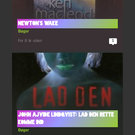
newton’s wake
Bøger
For 8 år siden
1
John Ajvide Lindqvist: Lad den rette
komme ind
Bøger