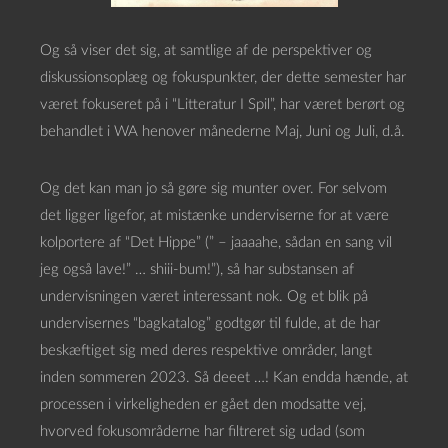
Og så viser det sig, at samtlige af de perspektiver og
diskussionsoplæg og fokuspunkter, der dette semester har
været fokuseret på i “Litteratur I Spil”, har været berørt og
behandlet i WA henover månederne Maj, Juni og Juli, d.å.
Og det kan man jo så gøre sig munter over. For selvom
det ligger ligefor, at mistænke underviserne for at være
kolportere af “Det Hippe” (” – jaaaahe, sådan en sang vil
jeg også lave!” … shiii-bum!”), så har substansen af
undervisningen været interessant nok. Og et blik på
undervisernes “bagkatalog” godtgør til fulde, at de har
beskæftiget sig med deres respektive områder, langt
inden sommeren 2023. Så deeet …! Kan endda hænde, at
processen i virkeligheden er gået den modsatte vej,
hvorved fokusområderne har filtreret sig udad (som