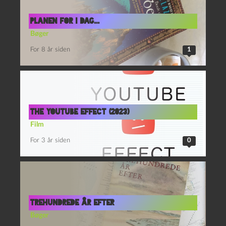
Planen for i dag…
Bøger
For 8 år siden
1
The Youtube effect (2023)
Film
For 3 år siden
0
Trehundrede år efter
Bøger