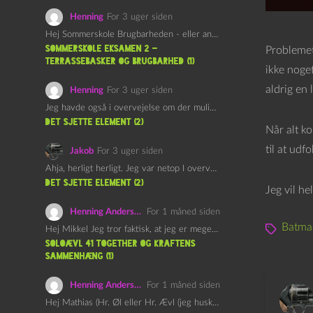
Henning
For 3 uger siden
Hej Sommerskole Brugbarheden - eller anvendeligheden - af "Øl&Ævl" er…
Sommerskole Eksamen 2 –
Problemet
Terrassebasker og Brugbarhed (1)
ikke noget
aldrig en
Henning
For 3 uger siden
Jeg havde også i overvejelse om der muligvis kunne være…
det sjette element (2)
Når alt k
til at udf
Jakob
For 3 uger siden
Ahja, herligt herligt. Jeg var netop I overvejelser om at…
det sjette element (2)
Jeg vil he
Henning Andersen
For 1 måned siden
Batma
Hej Mikkel Jeg tror faktisk, at jeg er meget enig…
Soloævl 41 Together og Kraftens
Sammenhæng (1)
Henning Andersen
For 1 måned siden
Hej Mathias (Hr. Øl eller Hr. Ævl (jeg husker ikke…