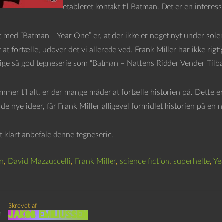
etableret kontakt til Batman. Det er en interess
 med “Batman – Year One” er, at der ikke er noget nyt under solen
 at fortælle, udover det vi allerede ved. Frank Miller har ikke rigtig
 lige så god tegneserie som “Batman – Nattens Ridder Vender Tilba
ommer til alt, er der mange måder at fortælle historien på. Dette 
olde nye ideer, får Frank Miller alligevel formidlet historien på e
lt klart anbefale denne tegneserie.
n
,
David Mazzuccelli
,
Frank Miller
,
science fiction
,
superhelte
,
Ye
Skrevet af
Jakob Emiliussen