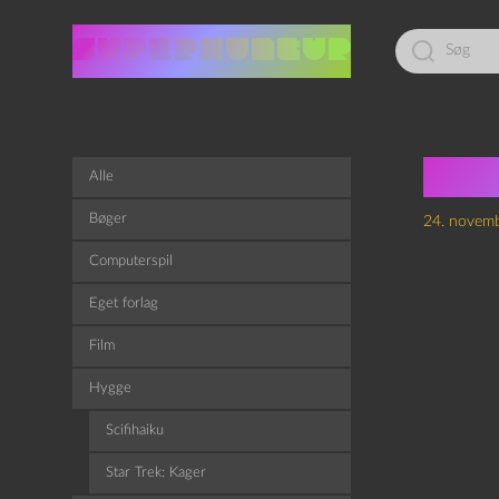
Led
efter:
Fra
Alle
Bøger
24. novem
Computerspil
Eget forlag
Film
Hygge
Scifihaiku
Star Trek: Kager