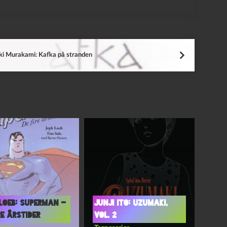
i Murakami: Kafka på stranden
Loeb: Superman –
Junji Ito: Uzumaki,
re årstider
vol. 2