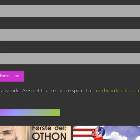
d
e anvender Akismet til at reducere spam.
Læs om hvordan din kom
indlæg i samme dur