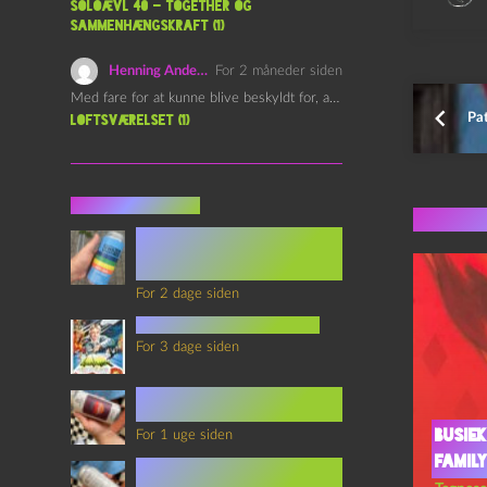
Soloævl 40 – Together og
sammenhængskraft (1)
Henning Andersen
For 2 måneder siden
Med fare for at kunne blive beskyldt for, at være…
Pat
Loftsværelset (1)
Seneste indlæg
Flere 
Episode 360 – VHS Fast
Forward og
Notérgranater
For 2 dage siden
youtubes lyksaligheder
For 3 dage siden
Sommerskole Eksamen 4 –
Synth Wave og Venskab
Busiek
For 1 uge siden
Famil
Sommerskole Eksamen 3 –
Synth Wave og Solipsisme