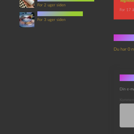
Tegnese
For 2 uger siden
For 17 å
mad i science fiction
For 3 uger siden
Ingen
Du har 0 n
Skri
Din e-ma
Kommen