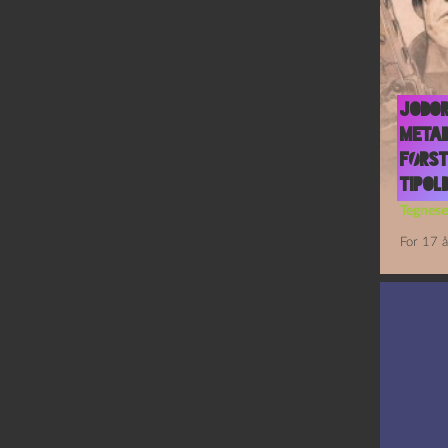
Jodo
Meta
Først
tipol
Tegnese
For 17 å