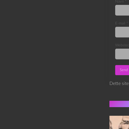
Navn
*
E-mail
*
Webste
Dette sit
Flere 