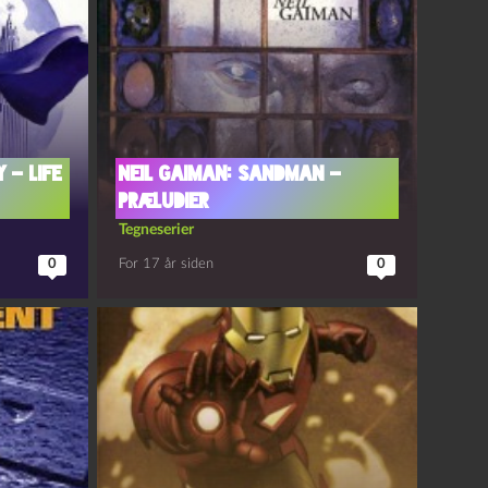
 – Life
Neil Gaiman: Sandman –
Præludier
Tegneserier
0
For 17 år siden
0