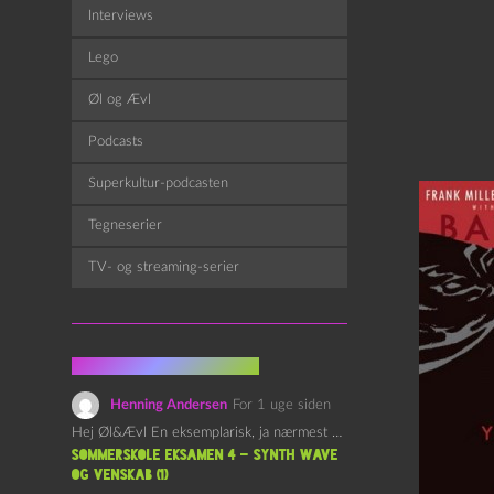
Interviews
Lego
Øl og Ævl
Podcasts
Superkultur-podcasten
Tegneserier
TV- og streaming-serier
Fra kommentarsporet
Henning Andersen
For 1 uge siden
Hej Øl&Ævl En eksemplarisk, ja nærmest yndefuld, afslutning på SOMMERSKOLEN.…
Sommerskole Eksamen 4 – Synth Wave
og Venskab (1)