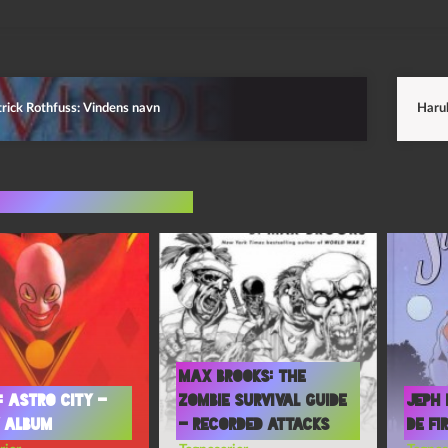
rick Rothfuss: Vindens navn
Haruk
indlæg i samme dur
Max Brooks: The
: Astro City –
Zombie Survival Guide
Jeph 
y Album
– Recorded Attacks
De fi