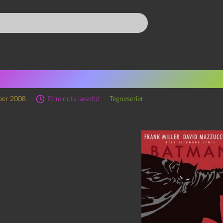
nk Miller: Batman – Year O
ber 2008
Et minuts læsetid
Tegneserier