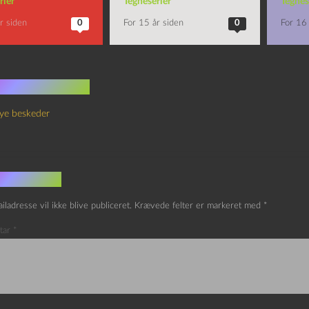
rier
Tegneserier
Tegnes
r siden
0
For 15 år siden
0
For 16 
 kommentarer
ye beskeder
v et svar
iladresse vil ikke blive publiceret.
Krævede felter er markeret med
*
tar
*