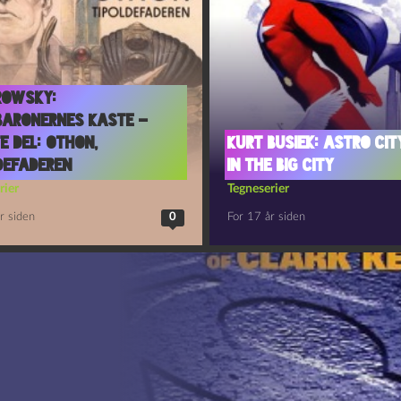
rowsky:
baronernes Kaste –
e del: Othon,
Kurt Busiek: Astro City
defaderen
in the Big City
rier
Tegneserier
r siden
0
For 17 år siden