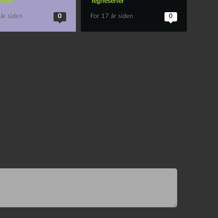
erier
Tegneserier
år siden
0
For 17 år siden
0