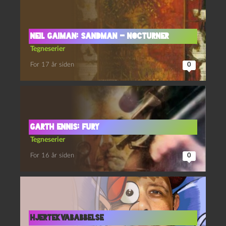
Neil Gaiman: Sandman – Nocturner
Tegneserier
For 17 år siden
0
Garth Ennis: Fury
Tegneserier
For 16 år siden
0
Hjertekvababbelse