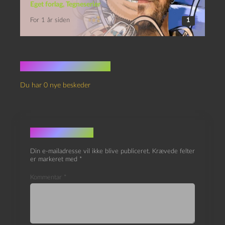
Eget forlag
,
Tegneserier
For 1 år siden
1
Ingen kommentarer
Du har 0 nye beskeder
Skriv et svar
Din e-mailadresse vil ikke blive publiceret.
Krævede felter
er markeret med
*
Kommentar
*