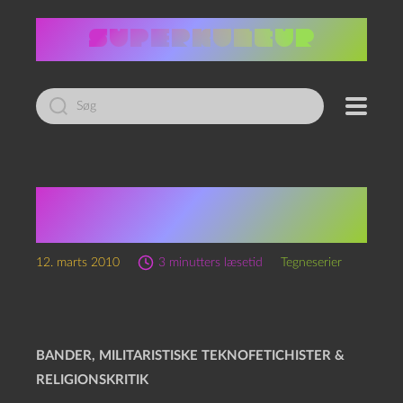
Led
efter:
Claude Auclair – Simon:
By Nr. 3
12. marts 2010
3 minutters læsetid
Tegneserier
BANDER, MILITARISTISKE TEKNOFETICHISTER &
RELIGIONSKRITIK