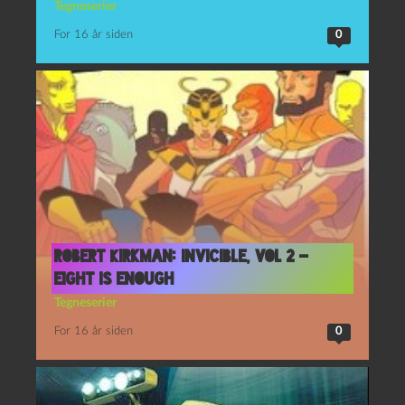
Tegneserier
For 16 år siden
0
Robert Kirkman: Invicible, vol 2 –
Eight is enough
Tegneserier
For 16 år siden
0