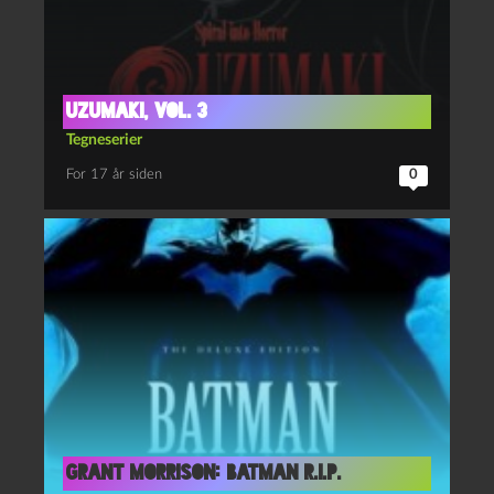
Uzumaki, vol. 3
Tegneserier
For 17 år siden
0
Grant Morrison: Batman R.I.P.