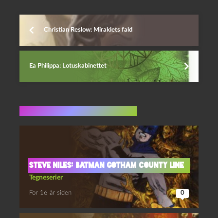
Christian Reslow: Miraklets fald
Ea Philippa: Lotuskabinettet
Flere indlæg i samme dur
Steve Niles: Batman Gotham County Line
Tegneserier
For 16 år siden
0