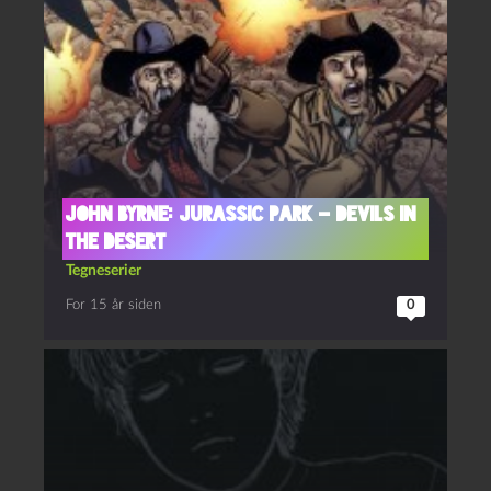
John Byrne: Jurassic Park – Devils in
the Desert
Tegneserier
For 15 år siden
0