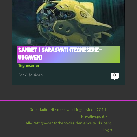
Sandet i Sarasvati (tegneserie-
udgaven)
Tegneserier
For 6 år siden
0
Superkulturelle mosevandringer siden 2011.
Privatlivspolitik
Alle rettigheder forbeholdes den enkelte skribent.
Login