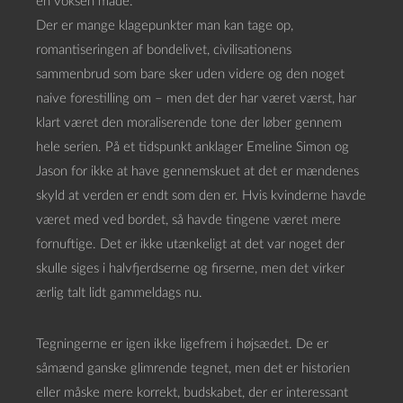
en voksen måde.
Der er mange klagepunkter man kan tage op,
romantiseringen af bondelivet, civilisationens
sammenbrud som bare sker uden videre og den noget
naive forestilling om – men det der har været værst, har
klart været den moraliserende tone der løber gennem
hele serien. På et tidspunkt anklager Emeline Simon og
Jason for ikke at have gennemskuet at det er mændenes
skyld at verden er endt som den er. Hvis kvinderne havde
været med ved bordet, så havde tingene været mere
fornuftige. Det er ikke utænkeligt at det var noget der
skulle siges i halvfjerdserne og firserne, men det virker
ærlig talt lidt gammeldags nu.
Tegningerne er igen ikke ligefrem i højsædet. De er
såmænd ganske glimrende tegnet, men det er historien
eller måske mere korrekt, budskabet, der er interessant