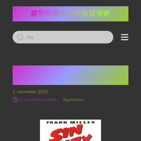
Led
efter:
Frank Miller: Sin City –
En dødbringende dame
1. november 2010
2 minutters læsetid
Tegneserier