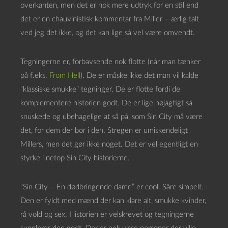
overkanten, men det er nok mere udtryk for en stil end
det er en chauvinistisk kommentar fra Miller – ærlig talt
ved jeg det ikke, og det kan lige så vel være omvendt.
Tegningerne er, forbavsende nok flotte (når man tænker
på f.eks.
From Hell
). De er måske ikke det man vil kalde
“klassiske smukke” tegninger. De er flotte fordi de
komplementere historien godt. De er lige nøjagtigt så
snuskede og ubehagelige at så på, som Sin City må være
det, for dem der bor i den. Stregen er umiskendeligt
Millers, men det gør ikke noget. Det er vel egentligt en
styrke i netop Sin City historierne.
“Sin City – En dødbringende dame” er cool. Såre simpelt.
Den er fyldt med mænd der kan klare alt, smukke kvinder,
rå vold og sex. Historien er velskrevet og tegningerne