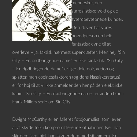
mennesker, den
surrealistiske vold og de
sværdbevæbnede kvinder.
Derudover har vores
hovedperson en helt
fantastisk evne til at
overleve – ja, faktisk nærmest superkræfter. Men nej, “Sin
City – En dødbringende dame” er ikke fantastik. “Sin City
– En dødbringende dame” er lige dele noir, action og
splatter, men coolnessfaktoren (og dens klassiskerstatus)
er for høj til at vi ikke anmelder den her på den elektriske
kanin. “Sin City – En dødbringende dame”, er anden bind i
Frank Millers serie om Sin City.
Dwight McCarthy er en falleret fotojournalist, som lever
af at skyde folk i kompromitterende situationer. Nej, han
slår dem ikke ihjel, han skyder dem med sit kamera. En