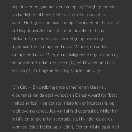
dag dukker en gammel kæreste op, og Dwight genfinder
sin kærlighed til hende. Men alt er ikke som det skal
være. Hurtigere end man kan sige “whiskey on the rocks”,
er Dwight hvirvlet ind i et spil der involverer hans
ekskæreste, ekskærestens voldelige og hovedrige
ægtemand, en kæmpe ved navn Manute, en anden
kæmpe ved navn Marv, en mafialignende organisation og
en politiefterforsker der ikke rigtig ved hvilket ben han
skal stå på. Ja, tingene er aldrig simple i Sin City.
“Sin City – En dødbringende dame” er en klassiker.
Albummet har da også vundet en Eisner Award for “best
limited series” – og det ses. Historien er interessant, og
reelt overraskende. Jeg var i al fald overrasket. Miller har
måske en tendens for at fortabe sig i kvinder og deres
skønhed (både i tekst og billeder). Det er måske også lidt i