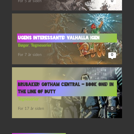
For 5 år siden
0
Ugens interessante: Valhalla igen
Bøger
,
Tegneserier
For 7 år siden
0
Brubaker: Gotham Central – Book One: In
the Line of Duty
Tegneserier
For 17 år siden
0