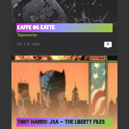
Kaffe og katte
Tegneserier
For 5 år siden
0
Tony Harris: JSA – The Liberty Files