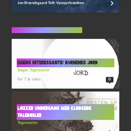
Jon Brændsgaard Toft: Vampyrkrøniken
Flere indlæg i samme dur
Ugens interessante: Børnenes jord
Bøger
,
Tegneserier
For 7 år siden
0
Lækker undergang med klodsede
talebobler
Tegneserier