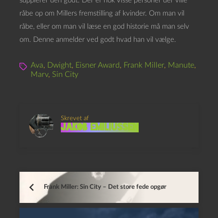
supplerer den godt. Der er nok visse personer der ville
råbe op om Millers fremstilling af kvinder. Om man vil
råbe, eller om man vil læse en god historie må man selv
om. Denne anmelder ved godt hvad han vil vælge.
Ava
,
Dwight
,
Eisner Award
,
Frank Miller
,
Manute
,
Marv
,
Sin City
Skrevet af
Jakob Emiliussen
Frank Miller: Sin City – Det store fede opgør