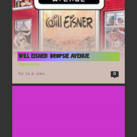
Will Eisner: Dropsie Avenue
Tegneserier
For 16 år siden
0