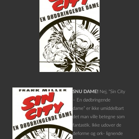
SNU DAME!
Nej, “Sin City
– En dødbringende
dame” er ikke umiddelbart
det man ville betegne som
fantastik. Ikke udover de
deforme og ork- lignende