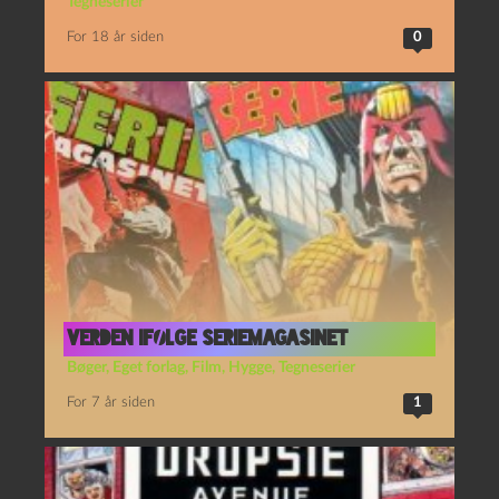
Tegneserier
For 18 år siden
0
VERDEN IFØLGE SERIEMAGASINET
Bøger
,
Eget forlag
,
Film
,
Hygge
,
Tegneserier
For 7 år siden
1