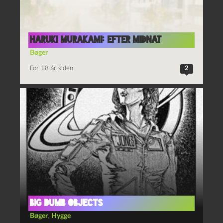
Haruki Murakami: Efter midnat
Bøger
For 18 år siden
2
Big Dumb Objects
Bøger
,
Hygge