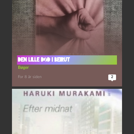
Den lille død i Beirut
Bøger
For 8 år siden
2