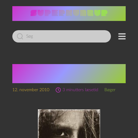
Led
efter:
Justin Cronin: Den
første
12. november 2010
3 minutters læsetid
Bøger