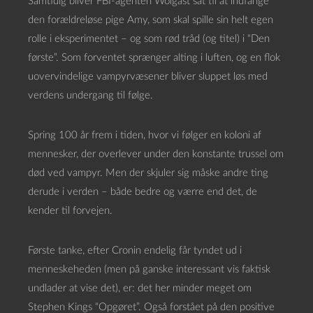
Samtidig bliver FBI-agenten Wolgast sat til at indfange
den forældreløse pige Amy, som skal spille sin helt egen
rolle i eksperimentet – og som rød tråd (og titel) i “Den
første”. Som forventet sprænger alting i luften, og en flok
uovervindelige vampyrvæsener bliver sluppet løs med
verdens undergang til følge.
Spring 100 år frem i tiden, hvor vi følger en koloni af
mennesker, der overlever under den konstante trussel om
død ved vampyr. Men der skjuler sig måske andre ting
derude i verden – både bedre og værre end det, de
kender til forvejen.
Første tanke, efter Cronin endelig får tyndet ud i
menneskeheden (men på ganske interessant vis faktisk
undlader at vise det), er: det her minder meget om
Stephen Kings “Opgøret”. Også forstået på den positive