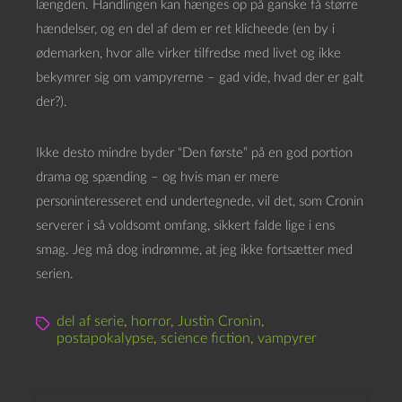
længden. Handlingen kan hænges op på ganske få større
hændelser, og en del af dem er ret klicheede (en by i
ødemarken, hvor alle virker tilfredse med livet og ikke
bekymrer sig om vampyrerne – gad vide, hvad der er galt
der?).
Ikke desto mindre byder “Den første” på en god portion
drama og spænding – og hvis man er mere
personinteresseret end undertegnede, vil det, som Cronin
serverer i så voldsomt omfang, sikkert falde lige i ens
smag. Jeg må dog indrømme, at jeg ikke fortsætter med
serien.
del af serie
,
horror
,
Justin Cronin
,
postapokalypse
,
science fiction
,
vampyrer