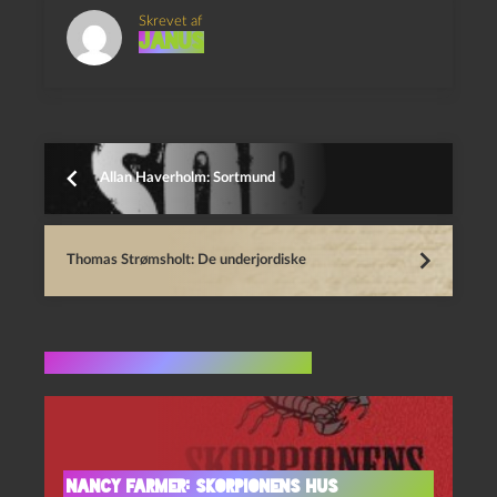
Skrevet af
Janus
Allan Haverholm: Sortmund
Thomas Strømsholt: De underjordiske
Flere indlæg i samme dur
Nancy Farmer: Skorpionens hus