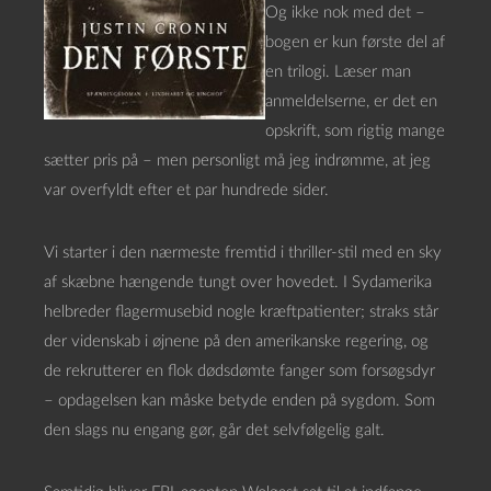
Og ikke nok med det –
bogen er kun første del af
en trilogi. Læser man
anmeldelserne, er det en
opskrift, som rigtig mange
sætter pris på – men personligt må jeg indrømme, at jeg
var overfyldt efter et par hundrede sider.
Vi starter i den nærmeste fremtid i thriller-stil med en sky
af skæbne hængende tungt over hovedet. I Sydamerika
helbreder flagermusebid nogle kræftpatienter; straks står
der videnskab i øjnene på den amerikanske regering, og
de rekrutterer en flok dødsdømte fanger som forsøgsdyr
– opdagelsen kan måske betyde enden på sygdom. Som
den slags nu engang gør, går det selvfølgelig galt.