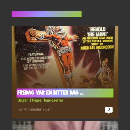
Flere indlæg i samme dur
fredag var en bitter dag …
Bøger
,
Hygge
,
Tegneserier
For 4 måneder siden
0