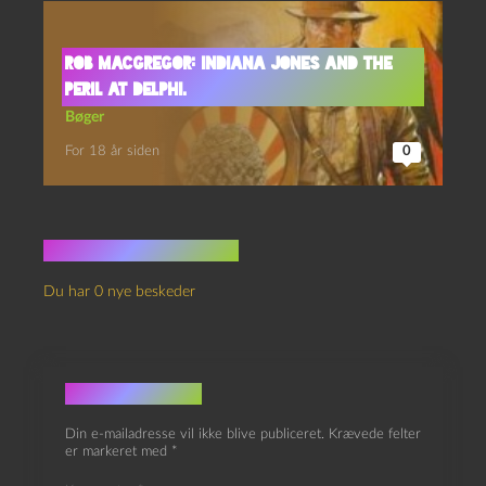
Rob MacGregor: Indiana Jones and the
Peril at Delphi.
Bøger
For 18 år siden
0
Ingen kommentarer
Du har 0 nye beskeder
Skriv et svar
Din e-mailadresse vil ikke blive publiceret.
Krævede felter
er markeret med
*