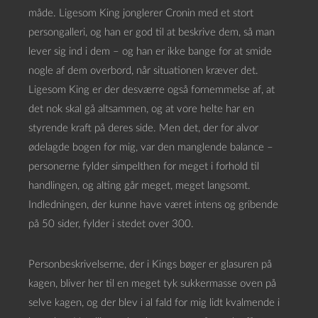
måde. Ligesom King jonglerer Cronin med et stort
persongalleri, og han er god til at beskrive dem, så man
lever sig ind i dem – og han er ikke bange for at smide
nogle af dem overbord, når situationen kræver det.
Ligesom King er der desværre også fornemmelse af, at
det nok skal gå altsammen, og at vore helte har en
styrende kraft på deres side. Men det, der for alvor
ødelagde bogen for mig, var den manglende balance –
personerne fylder simpelthen for meget i forhold til
handlingen, og alting går meget, meget langsomt.
Indledningen, der kunne have været intens og gribende
på 50 sider, fylder i stedet over 300.
Personbeskrivelserne, der i Kings bøger er glasuren på
kagen, bliver her til en meget tyk sukkermasse oven på
selve kagen, og der blev i al fald for mig lidt kvalmende i