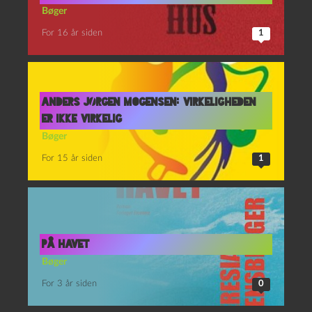
Bøger
For 16 år siden
1
Anders Jørgen Mogensen: Virkeligheden
er ikke virkelig
Bøger
For 15 år siden
1
På havet
Bøger
For 3 år siden
0