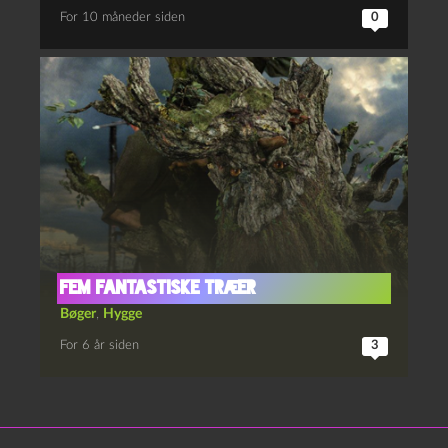
For 10 måneder siden
0
Fem fantastiske træer
Bøger
,
Hygge
For 6 år siden
3