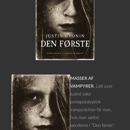
MASSER AF
VAMPYRER.
Lidt over
tusind sider
postapokalyptisk
vampyraction får man,
hvis man sætter
tænderne i “Den første”.