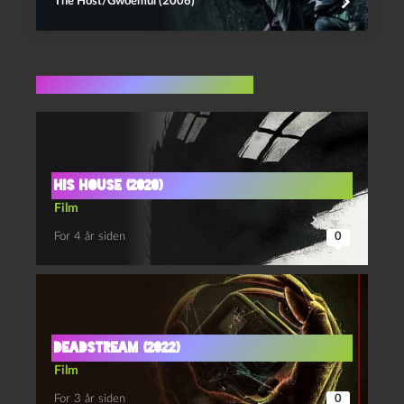
The Host/Gwoemul (2006)
Flere indlæg i samme dur
His house (2020)
Film
For 4 år siden
0
Deadstream (2022)
Film
For 3 år siden
0