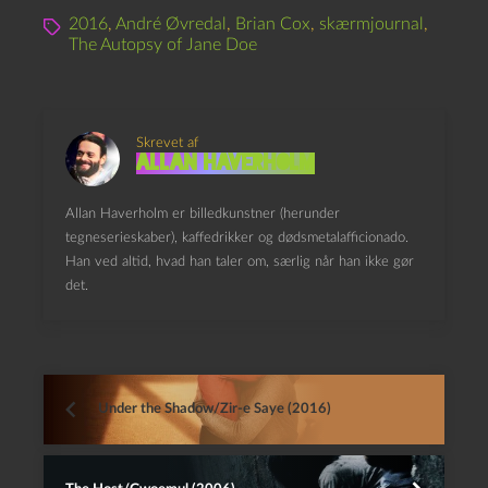
2016
,
André Øvredal
,
Brian Cox
,
skærmjournal
,
The Autopsy of Jane Doe
Skrevet af
Allan Haverholm
Allan Haverholm er billedkunstner (herunder
tegneserieskaber), kaffedrikker og dødsmetalafficionado.
Han ved altid, hvad han taler om, særlig når han ikke gør
det.
Under the Shadow/Zir-e Saye (2016)