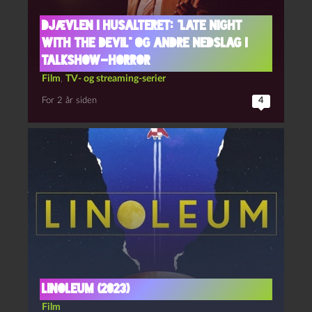
Djævlen i husalteret: “Late night
with the devil” og andre nedslag i
talkshow-horror
Film
,
TV- og streaming-serier
For 2 år siden
4
Linoleum (2023)
Film