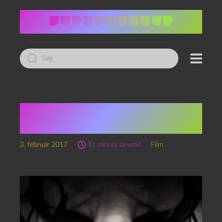
Led
efter:
The Autopsy of Jane Doe
(2016)
3. februar 2017
Et minuts læsetid
Film