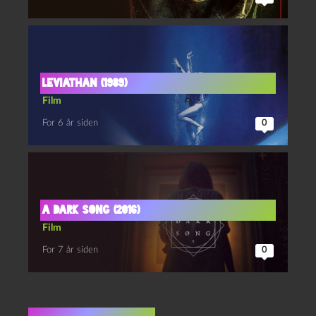
Leviathan (1989)
Film
For 6 år siden
0
A Dark Song (2016)
Film
For 7 år siden
0
Ingen kommentarer