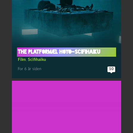
The Platform/El Hoyo-scifihaiku
Film
,
Scifihaiku
For 6 år siden
10