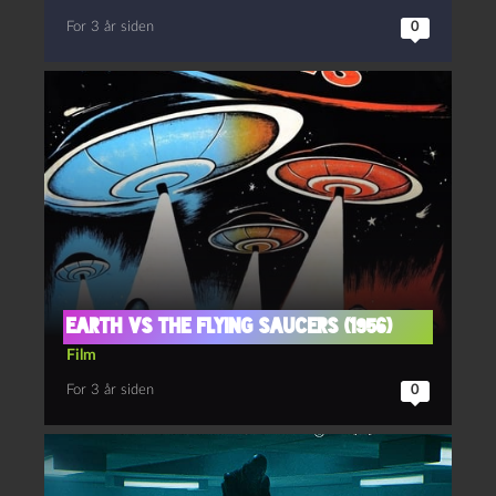
For 3 år siden
0
Earth vs the flying Saucers (1956)
Film
For 3 år siden
0