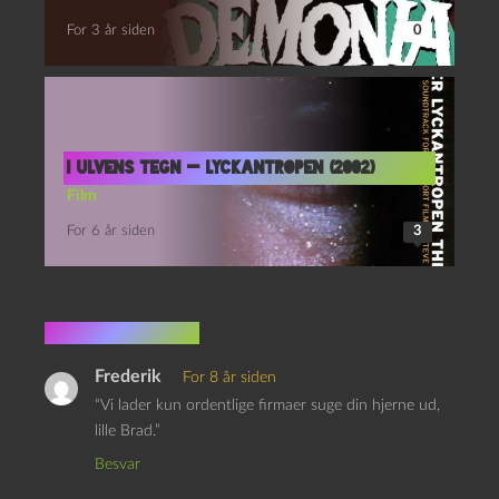
For 3 år siden
0
I ulvens tegn — Lyckantropen (2002)
Film
For 6 år siden
3
3 kommentarer
Frederik
For 8 år siden
“Vi lader kun ordentlige firmaer suge din hjerne ud,
lille Brad.”
Besvar