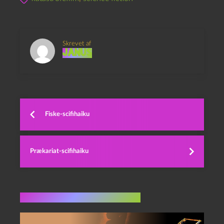
Skrevet af
Janus
Fiske-scifihaiku
Prækariat-scifihaiku
Flere indlæg i samme dur