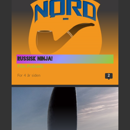
Russisk Ninja!
Film
,
Podcasts
For 4 år siden
2