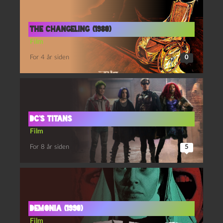
The changeling (1980)
Film
For 4 år siden
0
DC’s Titans
Film
For 8 år siden
5
Demonia (1990)
Film