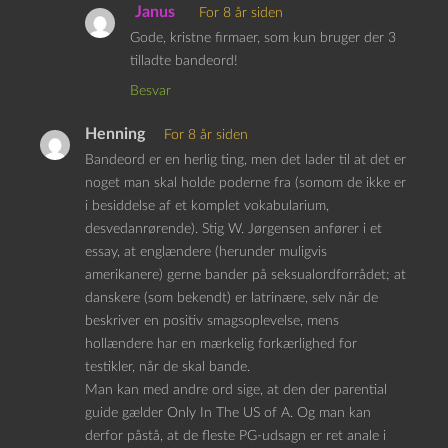
Janus
For 8 år siden
Gode, kristne firmaer, som kun bruger der 3
tilladte bandeord!
Besvar
Henning
For 8 år siden
Bandeord er en herlig ting, men det lader til at det er
noget man skal holde poderne fra (somom de ikke er
i besiddelse af et komplet vokabularium,
desvedanrørende). Stig W. Jørgensen anfører i et
essay, at englændere (herunder muligvis
amerikanere) gerne bander på seksualordforrådet; at
danskere (som bekendt) er latrinære, selv når de
beskriver en positiv smagsoplevelse, mens
hollændere har en mærkelig forkærlighed for
testikler, når de skal bande.
Man kan med andre ord sige, at den der parential
guide gælder Only In The US of A. Og man kan
derfor påstå, at de fleste PG-udsagn er ret anale i