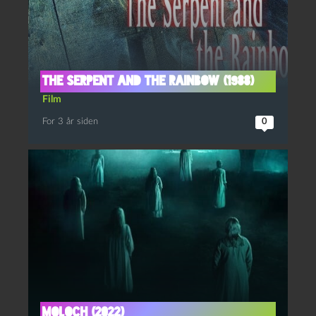
The serpent and the rainbow (1988)
Film
For 3 år siden
0
Moloch (2022)