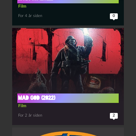
Film
For 4 år siden
0
Mad God (2022)
Film
For 2 år siden
2