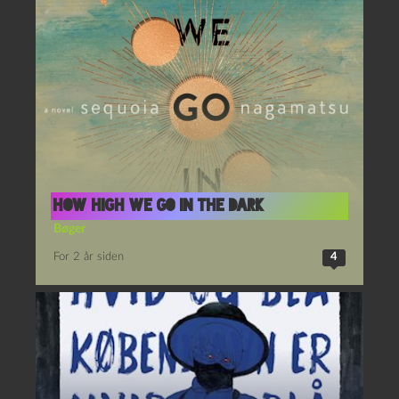
How High We Go in the Dark
Bøger
For 2 år siden
4