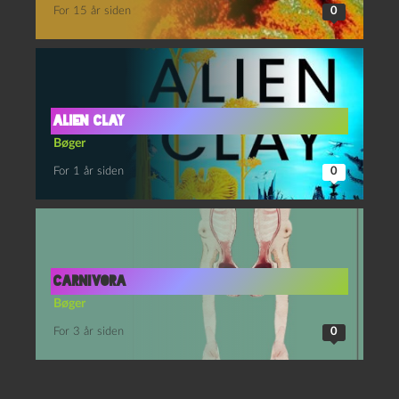
For 15 år siden
0
Alien Clay
Bøger
For 1 år siden
0
Carnivora
Bøger
For 3 år siden
0