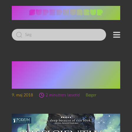
Led
efter:
Hvad vi læser for tiden:
Sufficiently Advanced
Magic
9. maj 2018
2 minutters læsetid
Bøger