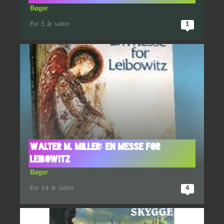
Bøger
For 5 år siden
1
Walter M. Miller: En Messe for
Leibowitz
Bøger
For 14 år siden
4