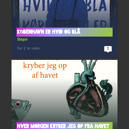
København er hvid og blå
Bøger
For 2 år siden
1
Hver morgen kryber jeg op fra havet