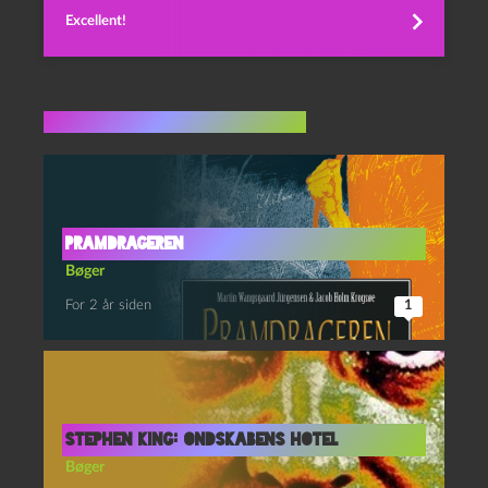
Excellent!
Flere indlæg i samme dur
Pramdrageren
Bøger
For 2 år siden
1
Stephen King: Ondskabens hotel
Bøger