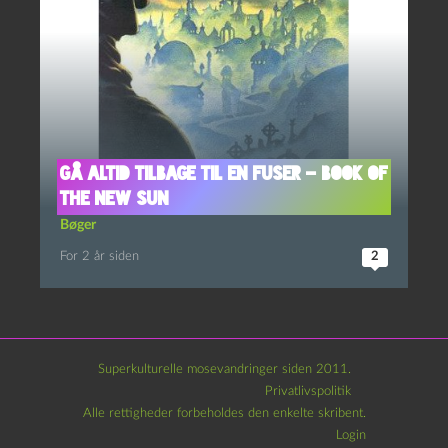
Gå altid tilbage til en fuser – Book of
the New Sun
Bøger
For 2 år siden
2
Superkulturelle mosevandringer siden 2011.
Privatlivspolitik
Alle rettigheder forbeholdes den enkelte skribent.
Login