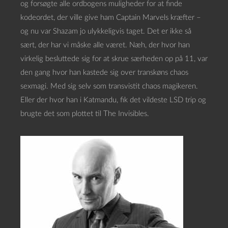
og forsøgte alle ordbogens muligheder for at finde
kodeordet, der ville give ham Captain Marvels kræfter –
og nu var Shazam jo ulykkeligvis taget. Det er ikke så
sært, der har vi måske alle været. Næh, der hvor han
virkelig besluttede sig for at skrue særheden op på 11, var
den gang hvor han kastede sig over transkøns chaos
sexmagi. Med sig selv som transvistit chaos magikeren.
Eller der hvor han i Katmandu, fik det vildeste LSD trip og
brugte det som plottet til The Invisibles.