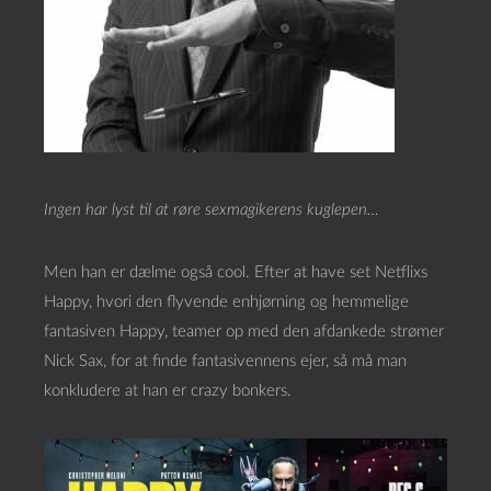
Ingen har lyst til at røre
sexmagikerens kuglepen…
Men han er dælme også cool. Efter at have set Netflixs
Happy, hvori den flyvende enhjørning og hemmelige
fantasiven Happy, teamer op med den afdankede strømer
Nick Sax, for at finde fantasivennens ejer, så må man
konkludere at han er crazy bonkers.