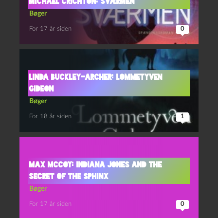
Michael Crichton: Sværmen
Bøger
For 17 år siden
0
Linda Buckley-Archer: Lommetyven
Gideon
Bøger
For 18 år siden
1
Max McCoy: Indiana Jones and the
Secret of the Sphinx
Bøger
For 17 år siden
0