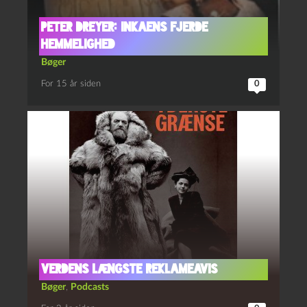
Peter Dreyer: Inkaens fjerde
hemmelighed
Bøger
For 15 år siden
0
verdens længste reklameavis
Bøger
,
Podcasts