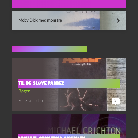
Moby Dick med monstre
Flere indlæg i samme dur
Til de sløve padder
Bøger
For 8 år siden
2