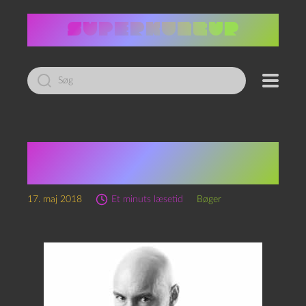
Led
efter:
The madness of Grant
Morrison
17. maj 2018
Et minuts læsetid
Bøger