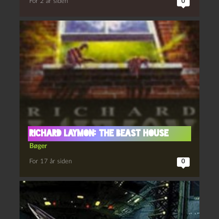
For 2 år siden
0
Richard Laymon: The Beast House
Bøger
For 17 år siden
0