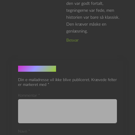
den var godt fortalt,
tegningerne var fede, men
historien var bare så klassisk.
Den kræver måske en
genlæsning.
Besvar
Skriv et svar
Din e-mailadresse vil ikke blive publiceret.
Krævede felter
er markeret med
*
Kommentar
*
Navn
*