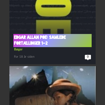
Edgar Allan Poe: Samlede
fortællinger 1-2
Bøger
For 18 år siden
0