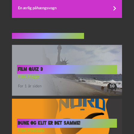
En ærlig påhængsvogn
Flere indlæg i samme dur
film quiz 3
Film
,
Hygge
For 1 år siden
10
Dune og Klit er det samme!
Film
,
Podcasts