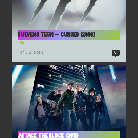
I ulvens tegn — Cursed (2005)
Film
For 6 år siden
0
Attack the Block (2011)