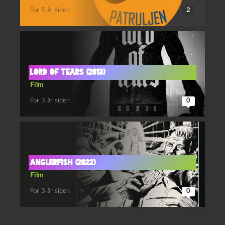
For 5 år siden
2
Lord of tears (2013)
Film
For 3 år siden
0
Anglerfish (2022)
Film
For 3 år siden
0