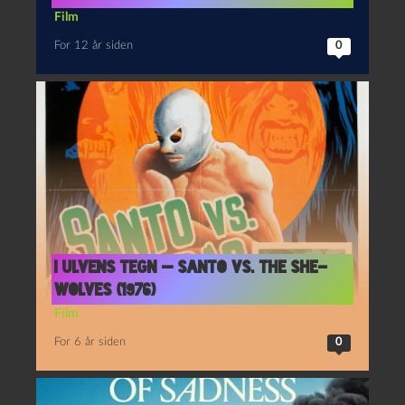
Film
For 12 år siden
0
I ulvens tegn — Santo vs. the She-
Wolves (1976)
Film
For 6 år siden
0