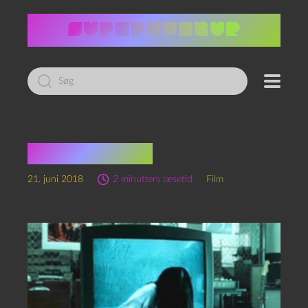
Led
efter:
Sand rædsel
21. juni 2018
2 minutters læsetid
Film