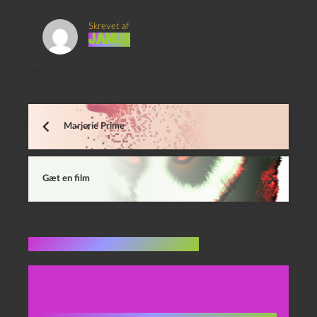
Skrevet af
Janus
Marjorie Prime
Gæt en film
Flere indlæg i samme dur