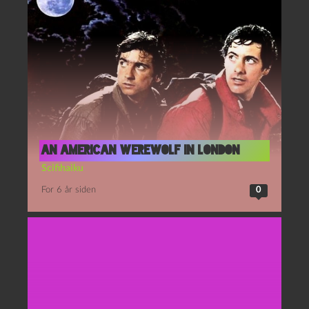
An American Werewolf in London
Scifihaiku
For 6 år siden
0