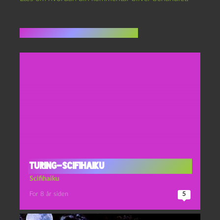
Flere indlæg i samme dur
Turing-scifihaiku
Scifihaiku
For 8 år siden
5