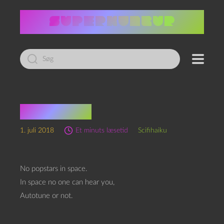
Led
efter:
Scifihaiku
1. juli 2018
Et minuts læsetid
Scifihaiku
No popstars in space.
In space no one can hear you,
Autotune or not.