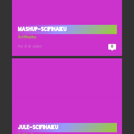
Mashup-scifihaiku
Scifihaiku
For 8 år siden
0
Jule-scifihaiku