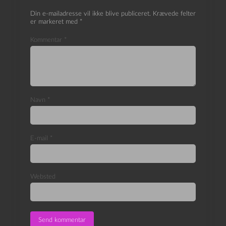
Din e-mailadresse vil ikke blive publiceret.
Krævede felter
er markeret med
*
Kommentar
*
Navn
*
E-mail
*
Websted