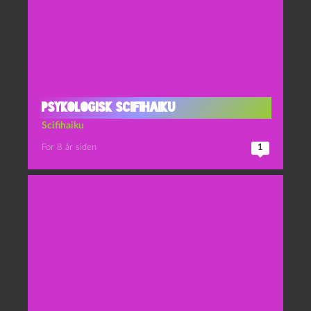
Psykologisk scifihaiku
Scifihaiku
For 8 år siden
1