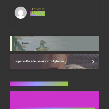
Skrevet af
Janus
Ferie
Superkulturelle pensionsmuligheder
Flere indlæg i samme dur