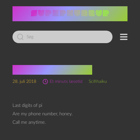
Led
efter:
Dating-scifihaiku
28. juli 2018
Et minuts læsetid
Scifihaiku
Last digits of pi
Are my phone number, honey.
Call me anytime.