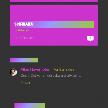
Scifihaiku
Scifihaiku
For 8 år siden
4
1 kommentar
Allan Haverholm
For 8 år siden
Ouch! Det var en udspekuleret afvisning.
Besvar
Skriv et svar