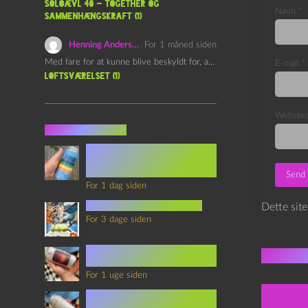
Soloævl 40 – Together og
Navn
*
sammenhængskraft (1)
Henning Andersen
For 1 måned siden
Med fare for at kunne blive beskyldt for, at være…
E-mail
*
Loftsværelset (1)
Webste
Seneste indlæg
Episode 360 – VHS Fast
Forward og
Notérgranater
For 1 dag siden
youtubes lyksaligheder
Dette sit
For 3 dage siden
Sommerskole Eksamen 4 –
Flere 
Synth Wave og Venskab
For 1 uge siden
Sommerskole Eksamen 3 –
Synth Wave og Solipsisme