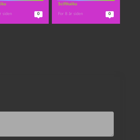
aiku
Scifihaiku
r siden
0
For 8 år siden
0