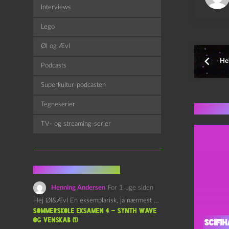
Interviews
Lego
Øl og Ævl
Hel
Podcasts
Superkultur-podcasten
Tegneserier
Flere 
TV- og streaming-serier
Fra kommentarsporet
Henning Andersen
For 1 uge siden
Hej Øl&Ævl En eksemplarisk, ja nærmest yndefuld, afslutning på SOMMERSKOLEN.…
Sommerskole Eksamen 4 – Synth Wave
og Venskab (1)
Scifih