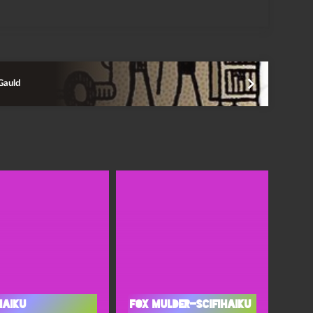
Gauld
haiku
Fox Mulder-Scifihaiku