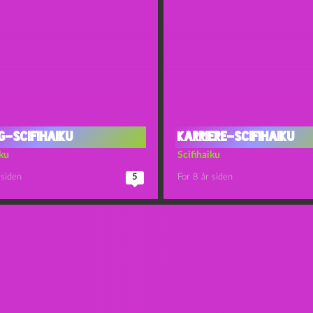
g-scifihaiku
Karriere-scifihaiku
iku
Scifihaiku
 siden
5
For 8 år siden