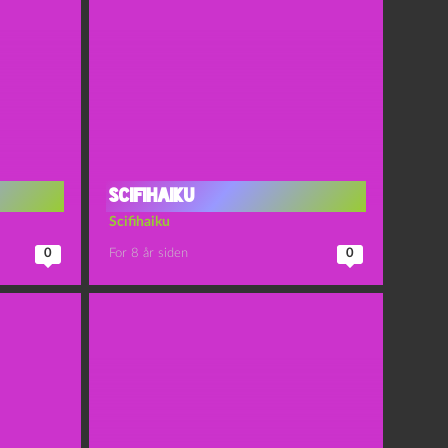
Scifihaiku
Scifihaiku
0
For 8 år siden
0