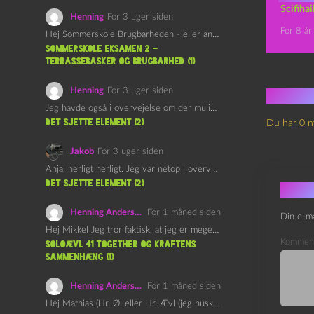
Scifiha
Henning
For 3 uger siden
For 8 år
Hej Sommerskole Brugbarheden - eller anvendeligheden - af "Øl&Ævl" er…
Sommerskole Eksamen 2 –
Terrassebasker og Brugbarhed (1)
Henning
For 3 uger siden
Ingen
Jeg havde også i overvejelse om der muligvis kunne være…
det sjette element (2)
Du har 0 n
Jakob
For 3 uger siden
Ahja, herligt herligt. Jeg var netop I overvejelser om at…
det sjette element (2)
Skri
Henning Andersen
For 1 måned siden
Din e-ma
Hej Mikkel Jeg tror faktisk, at jeg er meget enig…
Kommen
Soloævl 41 Together og Kraftens
Sammenhæng (1)
Henning Andersen
For 1 måned siden
Hej Mathias (Hr. Øl eller Hr. Ævl (jeg husker ikke…