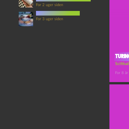
For 2 uger siden
mad i science fiction
For 3 uger siden
Turin
Scifiha
For 8 år