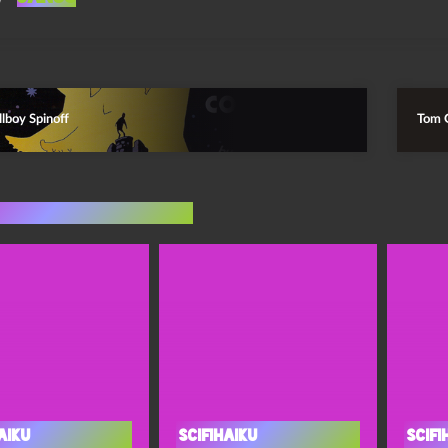
lboy Spinoff
Tom 
indlæg i samme dur
aiku
Scifihaiku
Scifi