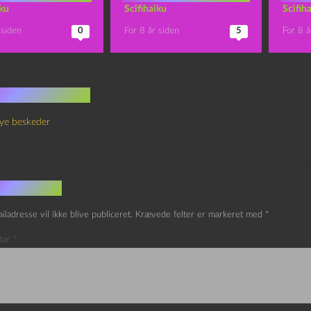
iku
Scifihaiku
Scifih
 siden
0
For 8 år siden
5
For 8 å
 kommentarer
ye beskeder
v et svar
iladresse vil ikke blive publiceret.
Krævede felter er markeret med
*
tar
*