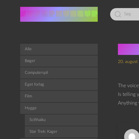
Led
efter:
Par
Alle
Bøger
20. august
Computerspil
Eget forlag
The voice
Is telling 
Film
Anything 
Hygge
Scifihaiku
Star Trek: Kager