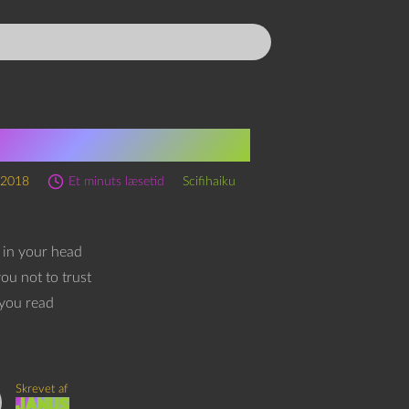
anoia-scifihaiku
 2018
Et minuts læsetid
Scifihaiku
 in your head
you not to trust
you read
Skrevet af
Janus