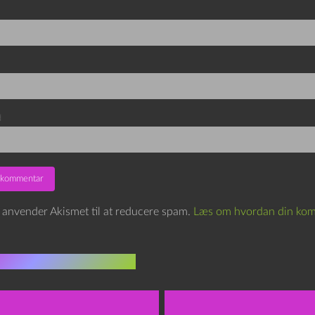
d
e anvender Akismet til at reducere spam.
Læs om hvordan din kom
indlæg i samme dur