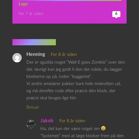
Lego
For 7 år siden
6
4 kommentarer
Henning
For 8 år siden
Der er sgudda noget “Wall-E goes Zombie” over den
dér. Iøvrigt kan jeg godt li den der måde, du lægger
klodserne op på, inden “byggeriet”.
Vi andre amatører pakker bare hele molevitten ud,
og må derefter rode efter præcis dén klods, der
præcis skal bruges lige hér.
Besvar
Jakob
For 8 år siden
Ha, det kan der være noget om
“Systemet” med at læge klodser frem på den