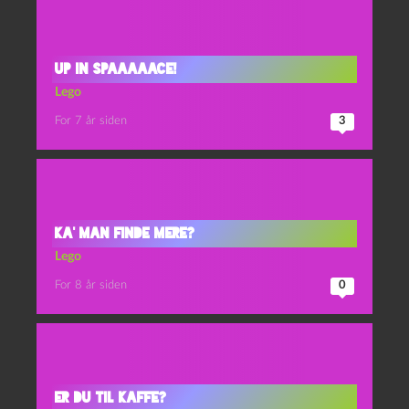
Up in spaaaaace!
Lego
For 7 år siden
3
Ka’ man finde mere?
Lego
For 8 år siden
0
Er du til kaffe?