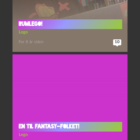
Rumlego!
Lego
For 8 år siden
10
En til fantasy-folket!
Lego