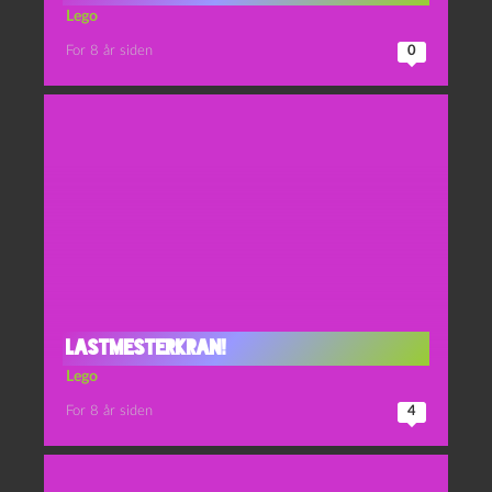
Lego
For 8 år siden
0
Lastmesterkran!
Lego
For 8 år siden
4