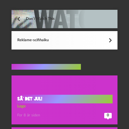
Don’t Watch This
Reklame-scifihaiku
Flere indlæg i samme dur
Så’ det jul!
Lego
For 8 år siden
0