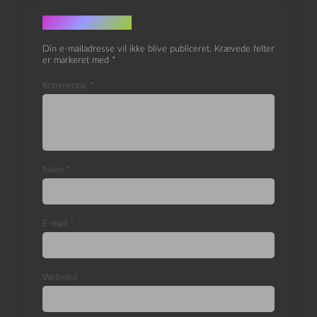
Skriv et svar
Din e-mailadresse vil ikke blive publiceret.
Krævede felter
er markeret med
*
Kommentar
*
Navn
*
E-mail
*
Websted