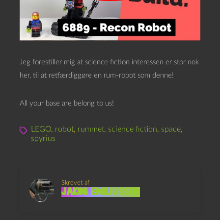
Jeg forestiller mig at science fiction interessen er stor nok
her, til at retfærdiggøre en rum-robot som denne!
All your base are belong to us!
LEGO
,
robot
,
rummet
,
science fiction
,
space
,
spyrius
Skrevet af
Jakob Emiliussen