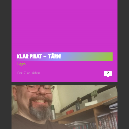
Klar Pirat – Tårn!
Lego
For 7 år siden
2