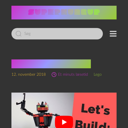
Led
efter:
Tilbage til rummet!
12. november 2018
Et minuts læsetid
Lego