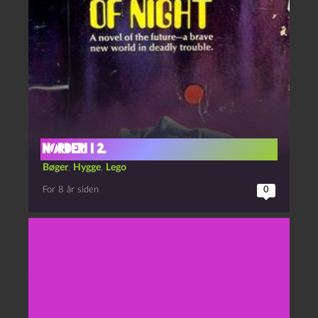
NØRDERI I 2.
Bøger
,
Hygge
,
Lego
For 8 år siden
0