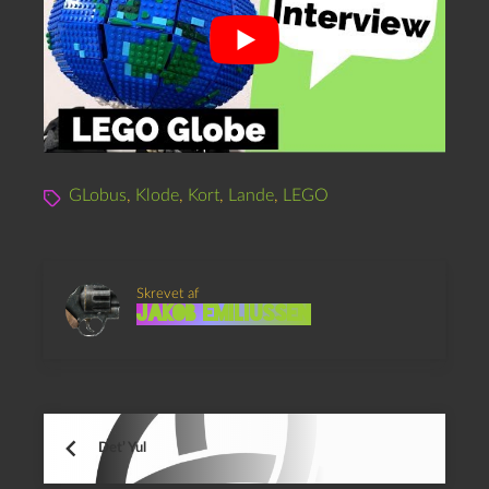
GLobus
,
Klode
,
Kort
,
Lande
,
LEGO
Skrevet af
Jakob Emiliussen
Det’ Yul