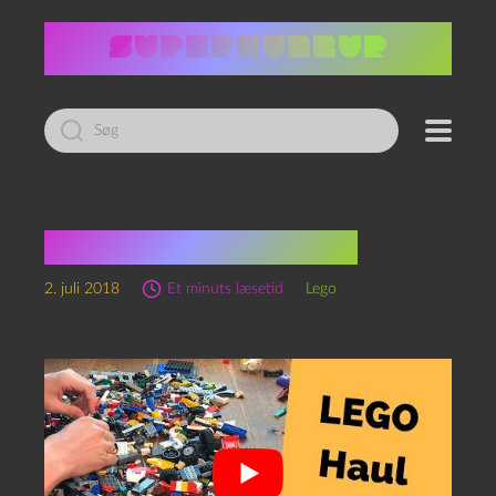
Led
efter:
En pose med mystik!
2. juli 2018
Et minuts læsetid
Lego