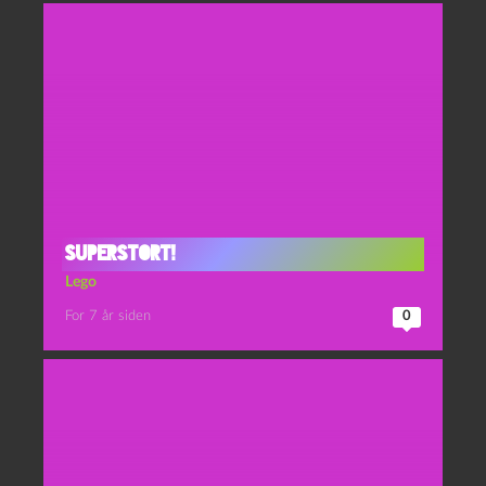
Superstort!
Lego
For 7 år siden
0