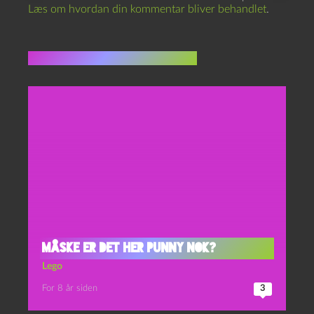
Læs om hvordan din kommentar bliver behandlet
.
Flere indlæg i samme dur
Måske er det her punny nok?
Lego
For 8 år siden
3