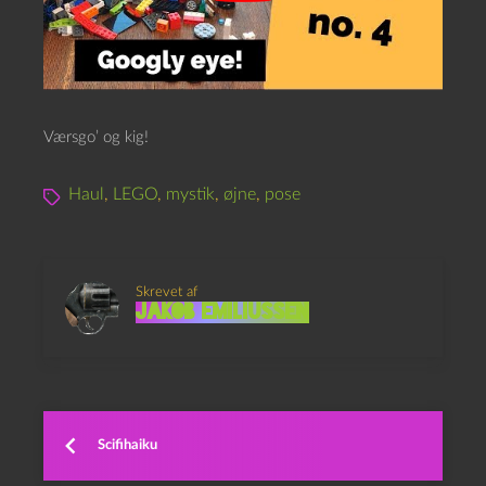
Værsgo’ og kig!
Haul
,
LEGO
,
mystik
,
øjne
,
pose
Skrevet af
Jakob Emiliussen
Scifihaiku