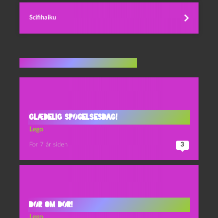
Scifihaiku
Flere indlæg i samme dur
Glædelig spøgelsesdag!
Lego
For 7 år siden
3
Dør om dør!
Lego