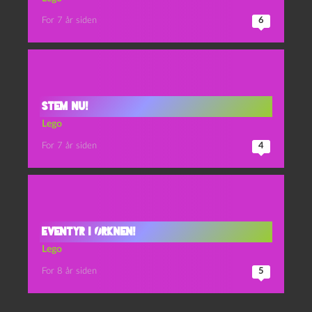
For 7 år siden
6
Stem nu!
Lego
For 7 år siden
4
Eventyr i ørknen!
Lego
For 8 år siden
5