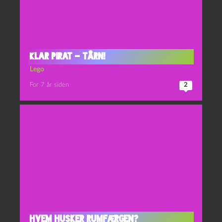
Klar Pirat – Tårn!
Lego
For 7 år siden
2
Hvem husker rumfærgen?