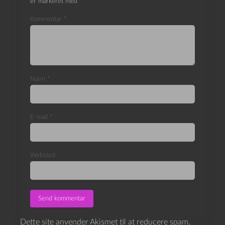
er markeret med
*
Kommentar
*
Navn
*
E-mail
*
Websted
Dette site anvender Akismet til at reducere spam.