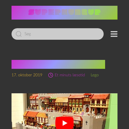
Led
efter:
En til fantasy-folket!
17. oktober 2019
Et minuts læsetid
Lego