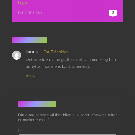
Lego
For 7 år siden
0
1 kommentar
Janus
For 7 år siden
Det er eddermame godt skruet sammen – og han
udnytter modellens kant superfedt.
Besvar
Skriv et svar
Din e-mailadresse vil ikke blive publiceret.
Krævede felter
er markeret med
*
Kommentar
*