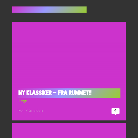
Flere indlæg i samme dur
Ny klassiker – fra rummet!!
Lego
For 7 år siden
4