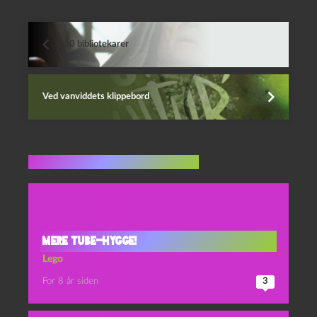
50 bibliotekarer
Ved vanviddets klippebord
Flere indlæg i samme dur
Mere tube-hygge!
Lego
For 8 år siden
3