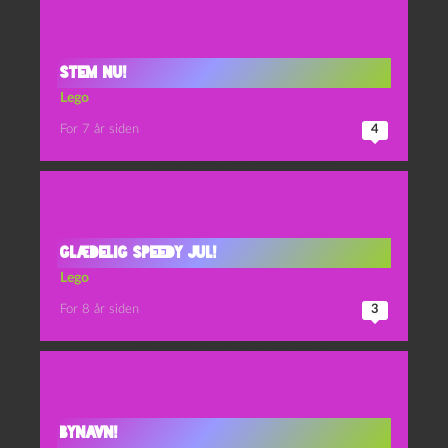
Stem nu!
Lego
For 7 år siden
4
Glædelig speedy jul!
Lego
For 8 år siden
3
Bynavn!