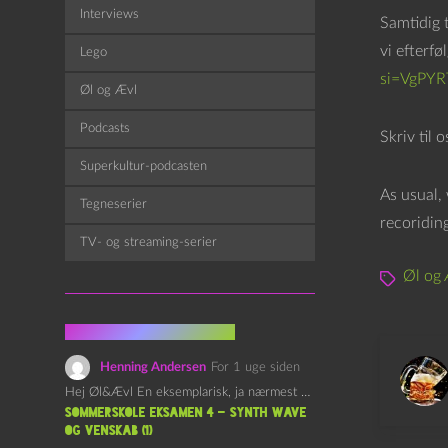
f
Interviews
Samtidig t
s
vi efterfø
Lego
p
si=VgPY
Øl og Ævl
i
l
Podcasts
Skriv til 
l
Superkultur-podcasten
e
As usual,
r
Tegneserier
recoriding
TV- og streaming-serier
Øl og 
Fra kommentarsporet
Henning Andersen
For 1 uge siden
Hej Øl&Ævl En eksemplarisk, ja nærmest yndefuld, afslutning på SOMMERSKOLEN.…
Sommerskole Eksamen 4 – Synth Wave
og Venskab (1)