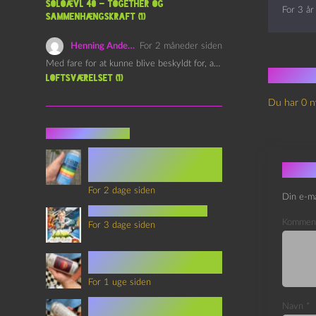
Soloævl 40 – Together og
For 3 år
sammenhængskraft (1)
Henning Andersen
For 2 måneder siden
Med fare for at kunne blive beskyldt for, at være…
Ingen
Loftsværelset (1)
Du har 0 n
Seneste indlæg
Episode 360 – VHS Fast
Forward og
Skri
Notérgranater
For 2 dage siden
Din e-ma
youtubes lyksaligheder
Kommen
For 3 dage siden
Sommerskole Eksamen 4 –
Synth Wave og Venskab
For 1 uge siden
Sommerskole Eksamen 3 –
Navn
*
Synth Wave og Solipsisme