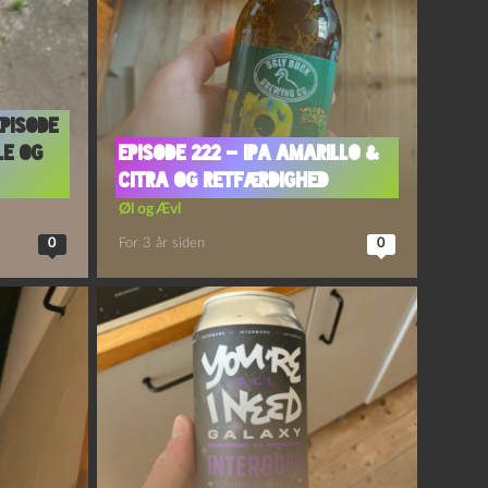
Episode
le og
Episode 222 – IPA Amarillo &
Citra og Retfærdighed
Øl og Ævl
0
For 3 år siden
0