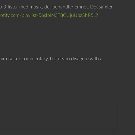
o
 top 3-lister med musik, der behandler emnet. Det samler
p
spotify.com/playlist/56slbIN3T8CUjuUbzShR5L?
/
n
e
d
p
air use for commentary, but if you disagree with a
i
l
e
t
a
s
t
e
r