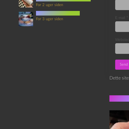
For 2 uger siden
mad i science fiction
E-mail
*
For 3 uger siden
Webste
Dette sit
Flere 