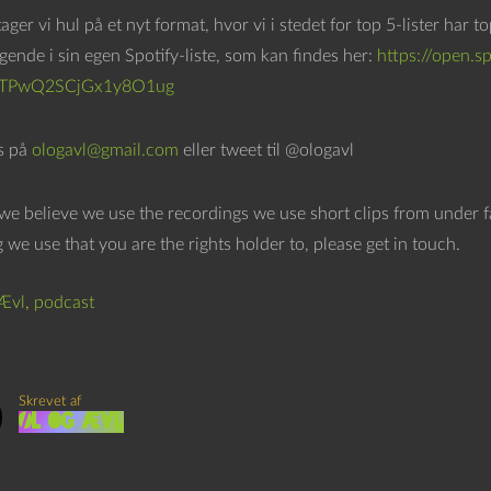
ager vi hul på et nyt format, hvor vi i stedet for top 5-lister har
lgende i sin egen Spotify-liste, som kan findes her:
https://open.
RTPwQ2SCjGx1y8O1ug
os på
ologavl@gmail.com
eller tweet til @ologavl
 we believe we use the recordings we use short clips from under f
 we use that you are the rights holder to, please get in touch.
Ævl
,
podcast
Skrevet af
Øl og Ævl