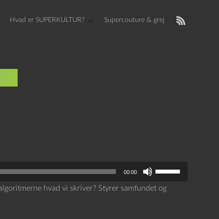
Hvad er SUPERKULTUR?
Supercouture & grej
lje
B
00:00
r
r algoritmerne hvad vi skriver? Styrer samfundet og
u
g