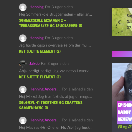
Henning
For 3 uger siden
Hej Sommerskole Brugbarheden - eller anvendeligheden - af "Øl&Ævl" er…
Sup
Sommerskole Eksamen 2 –
3.
Terrassebasker og Brugbarhed (1)
37
Henning
For 3 uger siden
Jeg havde også i overvejelse om der muligvis kunne være…
det sjette element (2)
Flere 
Jakob
For 3 uger siden
Ahja, herligt herligt. Jeg var netop I overvejelser om at…
det sjette element (2)
Henning Andersen
For 1 måned siden
Hej Mikkel Jeg tror faktisk, at jeg er meget enig…
Soloævl 41 Together og Kraftens
Episod
Sammenhæng (1)
Daddy
Renew
Henning Andersen
For 1 måned siden
Øl og Æ
Hej Mathias (Hr. Øl eller Hr. Ævl (jeg husker ikke…