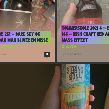
Sommerskole 2021 4 – 
de 261 – Dark Sky og
145 – Irish Craft Red A
an Man Bliver En Nisse
Mass Effect
vl
,
Podcasts
Øl og Ævl
 siden
0
For 5 år siden