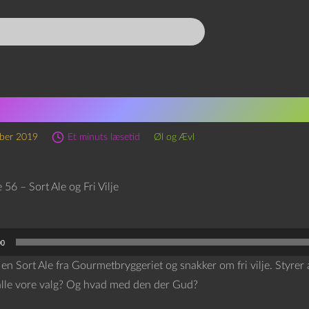
ode 56 – Sort Ale og Fri Vi
ber 2019
Et minuts læsetid
Øl og Ævl
00
 en Sort Ale fra Gourmetbryggeriet og snakker om fri vilje. Styre
alle vore valg? Og hvad med den der Gud?