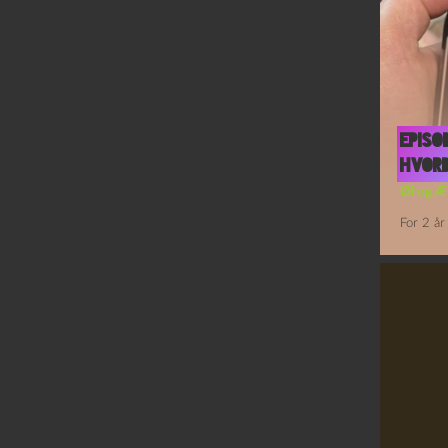
Episo
Hvord
Øl og Æ
For 2 år