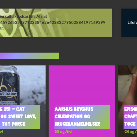
erkultur-podcasten: Afsnit
14592653589793238462643383279502884197169399
Lifef
51
indlæg i samme dur
e 251 – Cat
Aarhus Bryghus
Episo
 og Sweet Love,
Celebration og
Craf
 Thy Force
Brugeranmeldelser
Toge
vl
Øl og Ævl
Øl og 