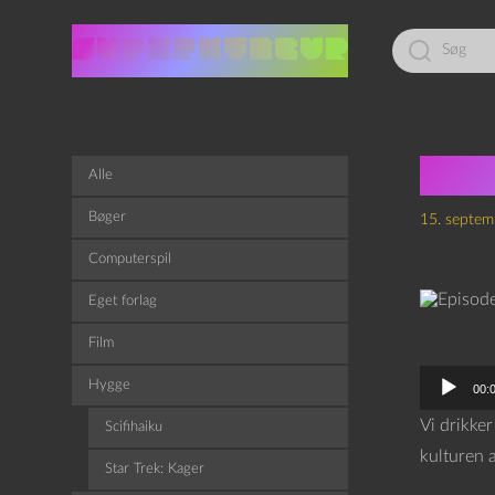
Led
efter:
Epis
Alle
Bøger
15. septem
Computerspil
Eget forlag
Film
L
Hygge
00:
y
Vi drikker
Scifihaiku
d
kulturen 
Star Trek: Kager
a