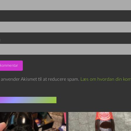
d
e anvender Akismet til at reducere spam.
Læs om hvordan din kom
indlæg i samme dur