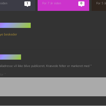
 siden
1
For 7 år siden
0
For 5 å
 kommentarer
ye beskeder
v et svar
iladresse vil ikke blive publiceret.
Krævede felter er markeret med
*
tar
*