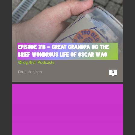
Episode 318 – Great Grandpa og The
Brief Wondrous Life of Oscar Wao
Øl og Ævl
,
Podcasts
For 1 år siden
0