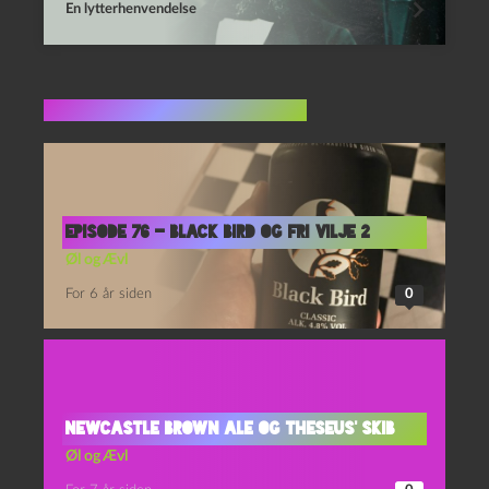
En lytterhenvendelse
Flere indlæg i samme dur
Episode 76 – Black Bird og Fri Vilje 2
Øl og Ævl
For 6 år siden
0
Newcastle Brown Ale og Theseus’ Skib
Øl og Ævl