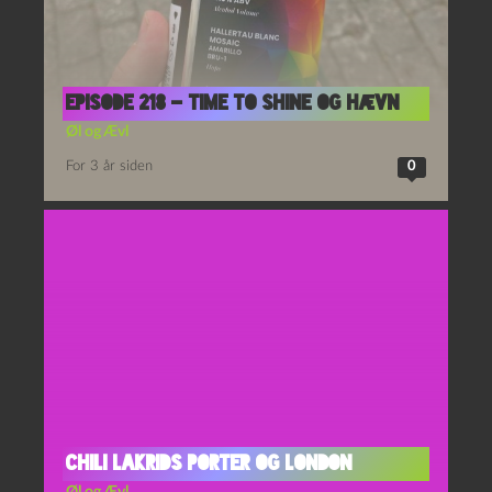
Episode 218 – Time to Shine og Hævn
Øl og Ævl
For 3 år siden
0
Chili Lakrids Porter og London