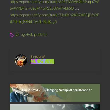
https://open.spotify.com/track/6PEDWWH9k59uqp7W
6vWYDF?si=0evk44oIRJ2bB9wffvbhSQ
og
https://open.spotify.com/track/7lIyBKp2KX7ABDjDfo9E
tL?si=hJjESNdlTzyYiz0L-jB_gA
Øl og Ævl
,
podcast
Skrevet af
Øl og Ævl
Barselsævl 2 – Juleelg og Nedspildt spruttende af
syre