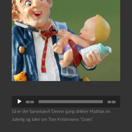
L
00:00
00:00
y
Så er der barselsævl! Denne gang drikker Mathias en
d
Juleelg og taler om Tom Kristensens “Græs”
a
f