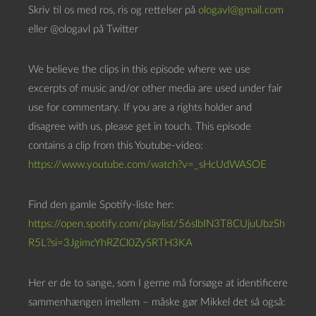
Skriv til os med ros, ris og rettelser på
ologavl@gmail.com
s
eller @ologavl på Twitter
p
i
We believe the clips in this episode where we use
l
excerpts of music and/or other media are used under fair
l
use for commentary. If you are a rights holder and
e
disagree with us, please get in touch. This episode
r
contains a clip from this Youtube-video:
https://www.youtube.com/watch?v=_sHcUdWASOE
Find den gamle Spotify-liste her:
https://open.spotify.com/playlist/56slbIN3T8CUjuUbzSh
R5L?si=3JgimcYhRZCl0ZySRTH3KA
Her er de to sange, som I gerne må forsøge at identificere
sammenhængen imellem – måske gør Mikkel det så også: