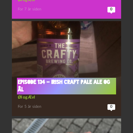
Øl og Ævl
For 7 år siden
0
Episode 134 – Irish Craft Pale Ale og
Ål
Øl og Ævl
For 5 år siden
0