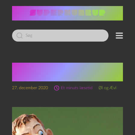
Led
efter:
Barselsævl 1 – Juleelg
og Græs
27. december 2020
Et minuts læsetid
Øl og Ævl