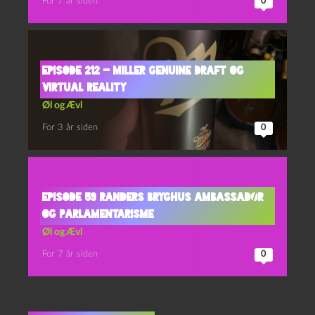
For 7 år siden
0
Episode 212 – Miller Genuine Draft og
Virtual Reality
Øl og Ævl
For 3 år siden
0
Episode 59 Randers Bryghus Ambassadør
og Parlamentarisme
Øl og Ævl
For 7 år siden
0