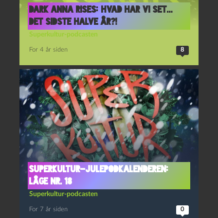
Dark Anna Rises: Hvad har vi set…
det sidste halve år?!
Superkultur-podcasten
For 4 år siden
8
Superkultur-julepodkalenderen:
Låge nr. 18
Superkultur-podcasten
For 7 år siden
0