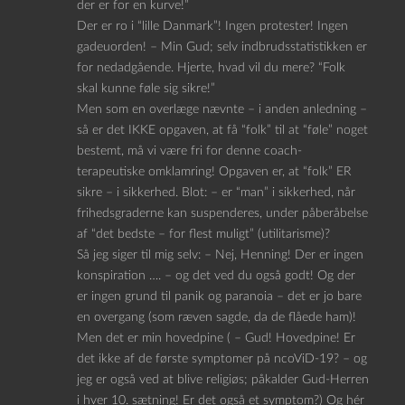
der er for en kurve!”
Der er ro i “lille Danmark”! Ingen protester! Ingen
gadeuorden! – Min Gud; selv indbrudsstatistikken er
for nedadgående. Hjerte, hvad vil du mere? “Folk
skal kunne føle sig sikre!”
Men som en overlæge nævnte – i anden anledning –
så er det IKKE opgaven, at få “folk” til at “føle” noget
bestemt, må vi være fri for denne coach-
terapeutiske omklamring! Opgaven er, at “folk” ER
sikre – i sikkerhed. Blot: – er “man” i sikkerhed, når
frihedsgraderne kan suspenderes, under påberåbelse
af “det bedste – for flest muligt” (utilitarisme)?
Så jeg siger til mig selv: – Nej, Henning! Der er ingen
konspiration …. – og det ved du også godt! Og der
er ingen grund til panik og paranoia – det er jo bare
en overgang (som ræven sagde, da de flåede ham)!
Men det er min hovedpine ( – Gud! Hovedpine! Er
det ikke af de første symptomer på ncoViD-19? – og
jeg er også ved at blive religiøs; påkalder Gud-Herren
i hver 10. sætning! Er det også et symptom?) Og hér