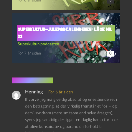
For 6 år siden
3
Superkultur-julepodkalenderen: Låge nr.
22
Superkultur-podcasten
For 7 år siden
0
4 kommentarer
Henning
For 6 år siden
Ihvorvel jeg må give dig absolut og enestående ret i
den betragtning, at der virkelig fremstår et “os – og
dem”-syndrom (mere smitsom end selve årsagen),
synes jeg samtidig der ligger en daglig kamp for ikke
at blive konspirativ og paranoid i forhold til