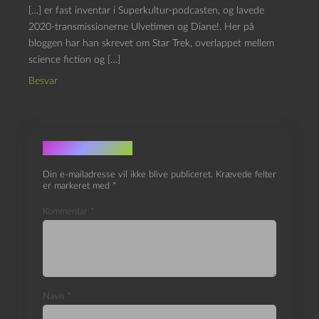
[…] er fast inventar i Superkultur-podcasten, og lavede
2020-transmissionerne Ulvetimen og Diane!. Her på
bloggen har han skrevet om Star Trek, overlappet mellem
science fiction og […]
Besvar
Skriv et svar
Din e-mailadresse vil ikke blive publiceret.
Krævede felter
er markeret med
*
Kommentar
*
Navn
*