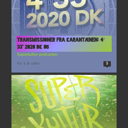
Transmissioner fra Karantænen: 4′
33” 2020 DK 05
Superkultur-podcasten
For 6 år siden
5