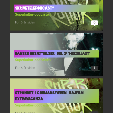
Skrivetelefoncast*
Superkultur-podcasten
For 6 år siden
0
Danske besættelser, del 2: “Heksejagt”
Superkultur-podcasten
For 6 år siden
1
Strandet i Cormansfæren: Hajfilm
extravaganza
Superkultur-podcasten