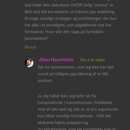
skal heller ikke diskuteres HVOR farlig “corona” er.
Blot skal det konstateres, at kalorius gav anledning
til nogle statslige strategier og prioriteringer, der kun
har alibi i et paradigme, som pågældende stat har
formuleret. Hvor står den slags på tyndskids-
barometeret?
Besvar
Allan Haverholm
For 6 år siden
Tak for kommentaren, som jeg ikke har fået
svaret på tidligere pga klipning af en lille
podcast.
Ja, jeg håber ikke, jeg lyder alt for
konspiratorisk i transmissionen. Problemet
med at tale med sig selv er, at ens argumenter
kun bliver ensidigt forstærkede… Mht det
ekstreme højres preppers og
accelerationister, som ser pandemien som et