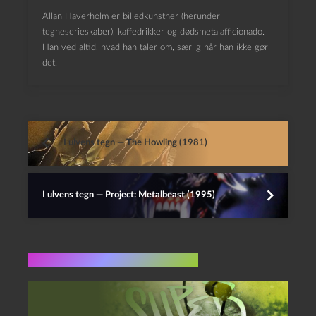
Allan Haverholm er billedkunstner (herunder
tegneserieskaber), kaffedrikker og dødsmetalafficionado.
Han ved altid, hvad han taler om, særlig når han ikke gør
det.
I ulvens tegn — The Howling (1981)
I ulvens tegn — Project: Metalbeast (1995)
Flere indlæg i samme dur