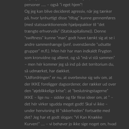
personer ….. – også “i eget hjem”!
Og jeg kan blive decideret agressiv, når jeg tænker
på, hvor lynhurtigt disse “tiltag” kunne gennemføres
(med statssanktionerede hjælpepakker til “det
trængte erhvervsliv” (Statskapitalisme)). Denne
“swiftness” kunne “man” godt have tænkt sig at se i
andre sammenhænge (jvnf. ovenstående “udsatte
grupper” m.fl.). Men hér har man indkaldt Frygten
som kronvidne og allieret, og så “må vi stå sammen”
– men hér kommer jeg så ind på det territorium du,
så udmærket, har dækket.
“Udfordringen” er nu, at overbevise sig selv om, at
der IKKE foreligger dagsordener, der rækker ud over
den “øjeblikkelige krise”; at “beslutningstagerne”
IKKE – lige nu – sidder og får fikse ideer om, at ” –
det hér virker sgudda meget godt! Skal vi ikke –
under henvisning til “sikkerheden” fortsætte med
det? Jeg har et godt slogan: “Vi Kan Knække
Kurven!” …. – vi behøver jo ikke sige noget om, hvad