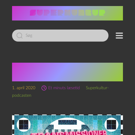
Led
efter:
Transmissioner fra
karantænen: Ulvetimen
1. april 2020
Et minuts læsetid
Superkultur-
podcasten