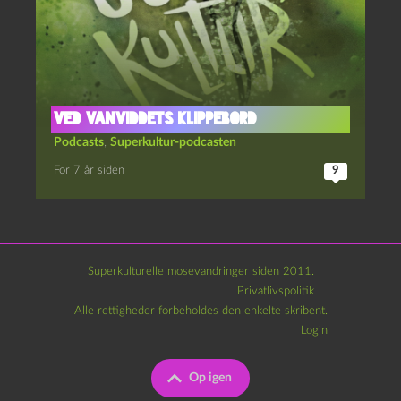
Ved vanviddets klippebord
Podcasts
,
Superkultur-podcasten
For 7 år siden
9
Superkulturelle mosevandringer siden 2011.
Privatlivspolitik
Alle rettigheder forbeholdes den enkelte skribent.
Login
Op igen