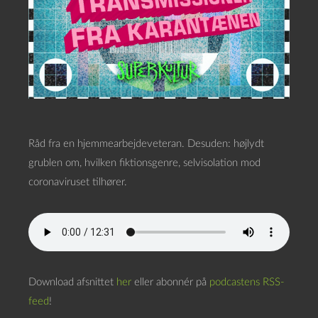
Råd fra en hjemmearbejdeveteran. Desuden: højlydt
grublen om, hvilken fiktionsgenre, selvisolation mod
coronaviruset tilhører.
Download afsnittet
her
eller abonnér på
podcastens RSS-
feed
!