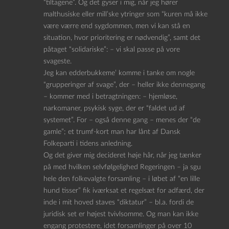
“tiltagene”. Og det gyser i mig, når jeg hører
malthusiske eller mill’ske ytringer som “kuren må ikke
være værre end sygdommen, men vi kan stå en
situation, hvor prioritering er nødvendig”, samt det
påtaget “solidariske”: – vi skal passe på vore
svageste.
Jeg kan edderbukkeme’ komme i tanke om nogle
“grupperinger af svage”, der – heller ikke dennegang
– kommer med i betragtningen: – hjemløse,
narkomaner, psykisk syge, der er “faldet ud af
systemet”. For – også denne gang – menes der “de
gamle”; et trumf-kort man har lånt af Dansk
Folkeparti i tidens anledning.
Og det giver mig decideret høje hår, når jeg tænker
på med hvilken selvfølgelighed Regeringen – ja sgu
hele den folkevalgte forsamling – i løbet af “en lille
hund tisser” fik iværksat et regelsæt for adfærd, der
inde i mit hoved staves “diktatur” – bl.a. fordi de
juridisk set er højest tvivlsomme. Og man kan ikke
engang protestere, idet forsamlinger på over 10