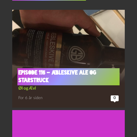
Episode 115 – Æbleskive Ale og
Starstruck
Øl og Ævl
For 6 år siden
0