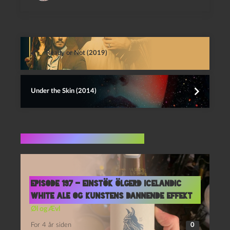
Ready or Not (2019)
Under the Skin (2014)
Flere indlæg i samme dur
Episode 197 – Einstök Ölgerd Icelandic
White Ale og Kunstens Dannende Effekt
Øl og Ævl
For 4 år siden
0