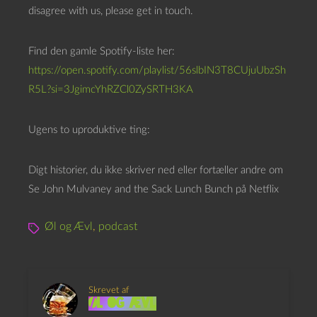
disagree with us, please get in touch.
Find den gamle Spotify-liste her:
https://open.spotify.com/playlist/56slbIN3T8CUjuUbzSh
R5L?si=3JgimcYhRZCl0ZySRTH3KA
Ugens to uproduktive ting:
Digt historier, du ikke skriver ned eller fortæller andre om
Se John Mulvaney and the Sack Lunch Bunch på Netflix
Øl og Ævl
,
podcast
Skrevet af
Øl og Ævl