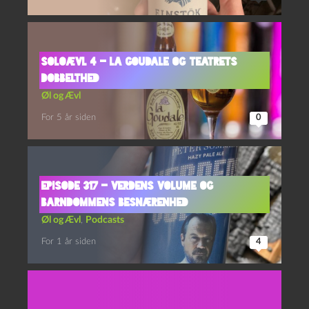
Soloævl 4 – La Goudale og Teatrets
Dobbelthed
Øl og Ævl
For 5 år siden
0
Episode 317 – Verdens Volume og
Barndommens Besnærenhed
Øl og Ævl
,
Podcasts
For 1 år siden
4