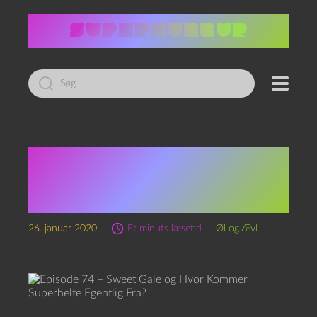
Led
efter:
Episode 74 – Sweet Gale
og Hvor Kommer
Superhelte Egentlig Fra?
26. januar 2020
Et minuts læsetid
Øl og Ævl