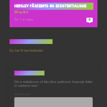
Herslev Påskebryg og Eksistentialisme
Øl og Ævl
For 7 år siden
0
Ingen kommentarer
Du har 0 nye beskeder
Skriv et svar
Din e-mailadresse vil ikke blive publiceret.
Krævede felter
er markeret med
*
Kommentar
*