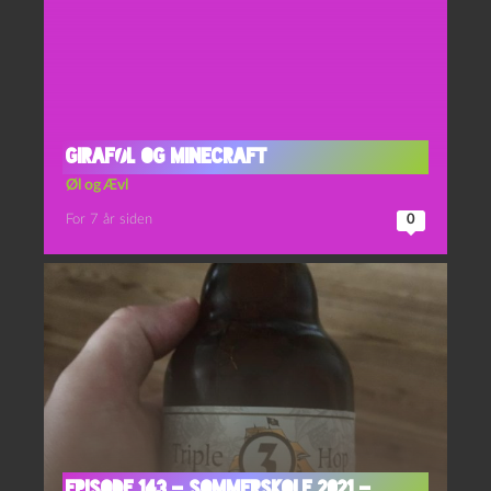
Giraføl og Minecraft
Øl og Ævl
For 7 år siden
0
Episode 143 – Sommerskole 2021 –