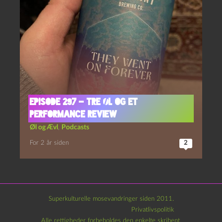
Episode 297 – Tre Øl og Et
Performance Review
Øl og Ævl
,
Podcasts
For 2 år siden
2
Superkulturelle mosevandringer siden 2011.
Privatlivspolitik
Alle rettigheder forbeholdes den enkelte skribent.