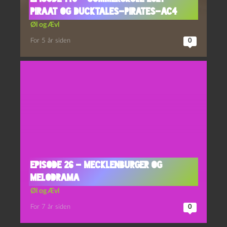
Piraat og Ducktales-Pirates-AC4
Øl og Ævl
For 5 år siden
0
Episode 26 – Mecklenburger og
Melodrama
Øl og Ævl
For 7 år siden
0