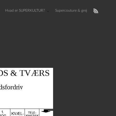
Hvad er SUPERKULTUR?
Supercouture & grej