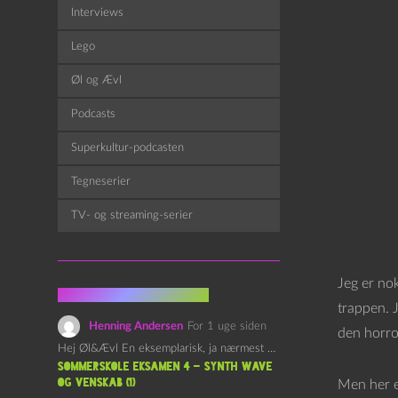
Interviews
Lego
Øl og Ævl
Podcasts
Superkultur-podcasten
Tegneserier
TV- og streaming-serier
Jeg er nok
Fra kommentarsporet
trappen. 
Henning Andersen
For 1 uge siden
den horror
Hej Øl&Ævl En eksemplarisk, ja nærmest yndefuld, afslutning på SOMMERSKOLEN.…
Sommerskole Eksamen 4 – Synth Wave
og Venskab (1)
Men her er