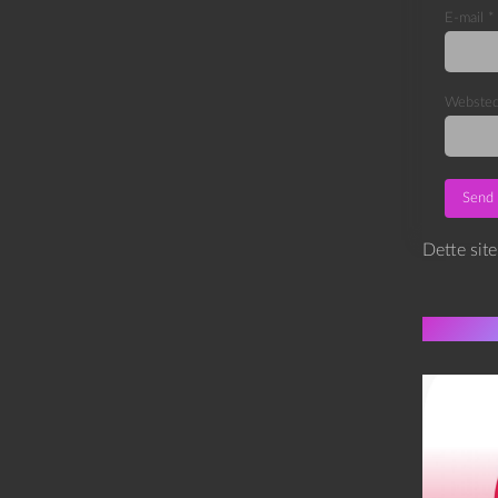
E-mail
*
Webste
Dette sit
Flere 