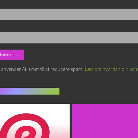
d
e anvender Akismet til at reducere spam.
Læs om hvordan din kom
indlæg i samme dur