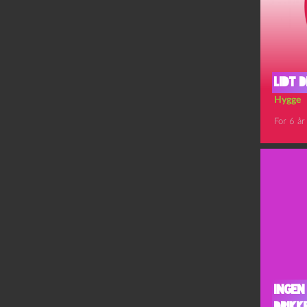
Lidt 
Hygge
For 6 år
Ingen