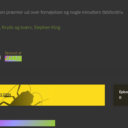
gen præmier ud over fornøjelsen og nogle minutters tidsfordriv.
,
Kryds og tværs
,
Stephen King
Skrevet af
Janus
Episo
S DEN
II
indlæg i samme dur