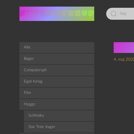
Led
efter:
Ste
Alle
Bøger
4. maj 202
Computerspil
Eget forlag
Film
Hygge
Scifihaiku
Star Trek: Kager