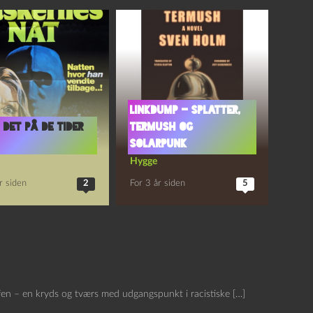
Linkdump – splatter,
 det på de tider
Termush og
solarpunk
Hygge
r siden
2
For 3 år siden
5
ffen – en kryds og tværs med udgangspunkt i racistiske […]