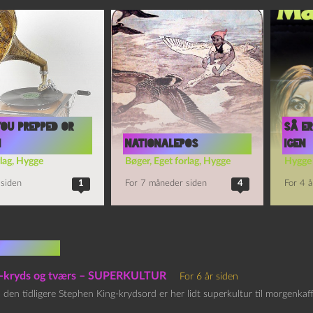
you prepped or
Så er
I
nationalepos
igen
lag
,
Hygge
Bøger
,
Eget forlag
,
Hygge
Hygge
 siden
1
For 7 måneder siden
4
For 4 å
mentarer
t-kryds og tværs – SUPERKULTUR
For 6 år siden
d den tidligere Stephen King-krydsord er her lidt superkultur til morgenka