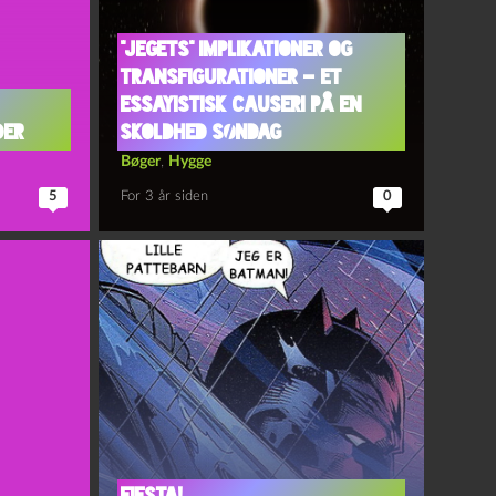
“Jegets” implikationer og
transfigurationer – et
essayistisk causeri på en
der
skoldhed søndag
Bøger
,
Hygge
5
For 3 år siden
0