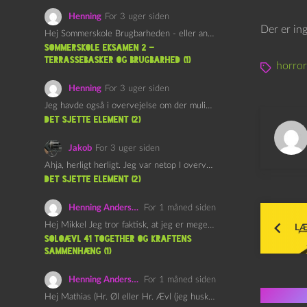
Henning
For 3 uger siden
Der er in
Hej Sommerskole Brugbarheden - eller anvendeligheden - af "Øl&Ævl" er…
Sommerskole Eksamen 2 –
Terrassebasker og Brugbarhed (1)
horror
Henning
For 3 uger siden
Jeg havde også i overvejelse om der muligvis kunne være…
det sjette element (2)
Jakob
For 3 uger siden
Ahja, herligt herligt. Jeg var netop I overvejelser om at…
det sjette element (2)
Henning Andersen
For 1 måned siden
Hej Mikkel Jeg tror faktisk, at jeg er meget enig…
LÆ
Soloævl 41 Together og Kraftens
Sammenhæng (1)
Henning Andersen
For 1 måned siden
Flere 
Hej Mathias (Hr. Øl eller Hr. Ævl (jeg husker ikke…