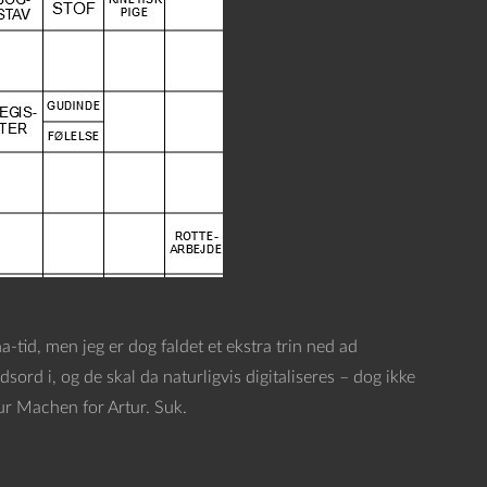
-tid, men jeg er dog faldet et ekstra trin ned ad
d i, og de skal da naturligvis digitaliseres – dog ikke
hur Machen for Artur. Suk.