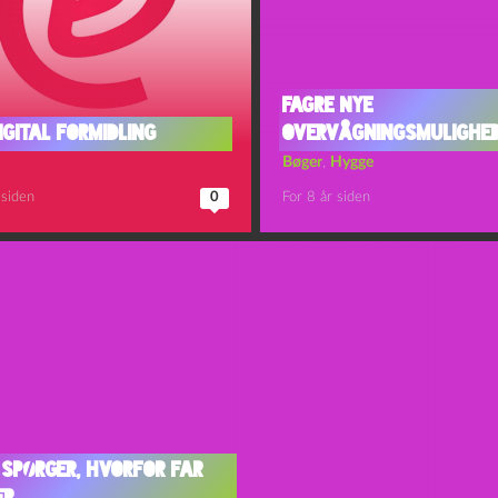
Fagre nye
digital formidling
overvågningsmulighe
Bøger
,
Hygge
 siden
0
For 8 år siden
 spørger, hvorfor far