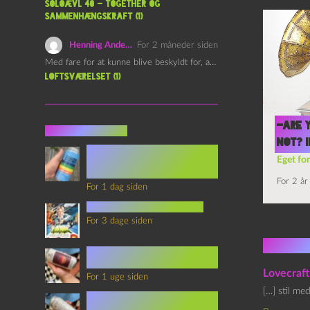
Soloævl 40 – Together og
sammenhængskraft (1)
Henning Andersen
For 2 måneder siden
Med fare for at kunne blive beskyldt for, at være…
Loftsværelset (1)
-Are 
Seneste indlæg
not? I
Episode 360 – VHS Fast
Eget for
Forward og
Notérgranater
For 2 år
For 1 dag siden
youtubes lyksaligheder
For 3 dage siden
2 kom
Sommerskole Eksamen 4 –
Synth Wave og Venskab
Lovecraf
For 1 uge siden
[…] stil me
Sommerskole Eksamen 3 –
Synth Wave og Solipsisme