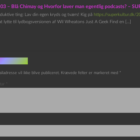
103 – Blå Chimay og Hvorfor laver man egentlig podcasts? –
duktive ting: Lav din egen kryds og tværs! Kig på
https://superkultur.dk/
t lytte til lydbogsversionen af Wil Wheatons Just A Geek Find en […]
v et svar
iladresse vil ikke blive publiceret.
Krævede felter er markeret med
*
tar
*