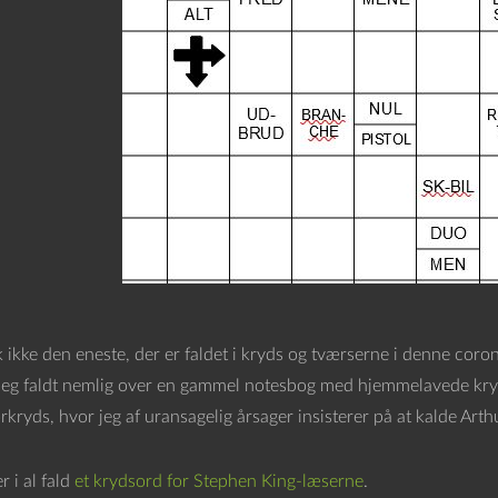
 ikke den eneste, der er faldet i kryds og tværserne i denne corona
Jeg faldt nemlig over en gammel notesbog med hjemmelavede krydsor
kryds, hvor jeg af uransagelig årsager insisterer på at kalde Art
 i al fald
et krydsord for Stephen King-læserne
.