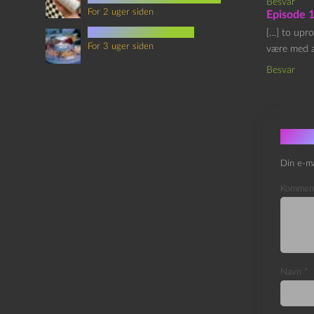
Besvar
For 2 uger siden
Episode 
mad i science fiction
[…] to upro
For 3 uger siden
være med a
Besvar
Skri
Din e-ma
Kommen
Navn
*