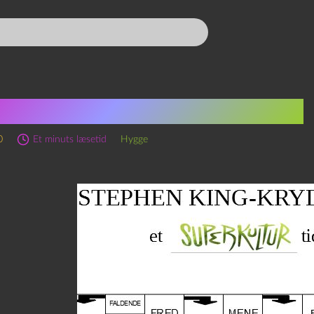
phen King – kryds & tværs
0
Et minuts læsetid
Hygge