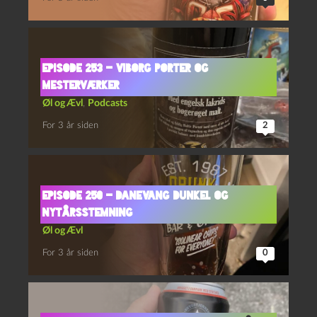
Episode 253 – Viborg Porter og
Mesterværker
Øl og Ævl
,
Podcasts
For 3 år siden
2
Episode 250 – Danevang Dunkel og
Nytårsstemning
Øl og Ævl
For 3 år siden
0