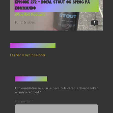
Episode 272 – Royal Stout og Sprog På
Kommando
Øl og Ævl
,
Podcasts
For 2 år siden
1
Ingen kommentarer
Du har 0 nye beskeder
Skriv et svar
Din e-mailadresse vil ikke blive publiceret.
Krævede felter
er markeret med
*
Kommentar
*