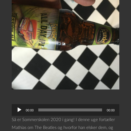
L
00:00
00:00
y
Så er Sommerskolen 2020 i gang! I denne uge fortæller
d
Mathias om The Beatles og hvorfor han elsker dem, og