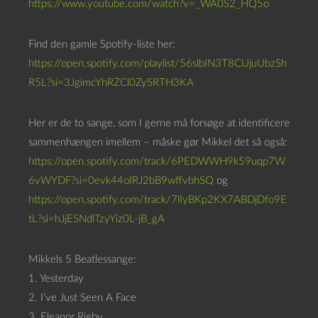
https://www.youtube.com/watch?v=_WA0S2_HQ5o
Find den gamle Spotify-liste her:
https://open.spotify.com/playlist/56slbIN3T8CUjuUbzSh
R5L?si=3JgimcYhRZCl0ZySRTH3KA
Her er de to sange, som I gerne må forsøge at identificere
sammenhængen imellem – måske gør Mikkel det så også:
https://open.spotify.com/track/6PEDWWH9k59uqp7W
6vWYDF?si=0evk44oIRJ2bB9wffvbhSQ
og
https://open.spotify.com/track/7lIyBKp2KX7ABDjDfo9E
tL?si=hJjESNdlTzyYiz0L-jB_gA
Mikkels 5 Beatlessange:
1. Yesterday
2. I’ve Just Seen A Face
3. Eleanor Rigby