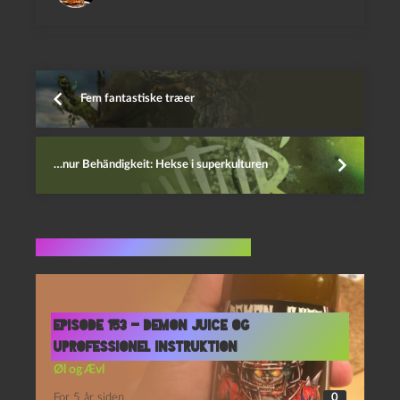
Fem fantastiske træer
…nur Behändigkeit: Hekse i superkulturen
Flere indlæg i samme dur
Episode 153 – Demon Juice og
Uprofessionel Instruktion
Øl og Ævl
For 5 år siden
0