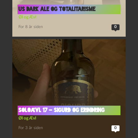
US Dark Ale og Totalitarisme
Øl og Ævl
For 8 år siden
0
Soloævl 17 – Sigurd og Erindring
Øl og Ævl
For 3 år siden
0