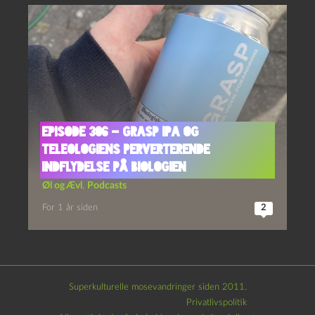
Episode 306 – GRASP IPA og
Teleologiens Perverterende
Indflydelse På Biologien
Øl og Ævl
,
Podcasts
For 1 år siden
2
Superkulturelle mosevandringer siden 2011.
Privatlivspolitik