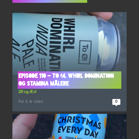
Episode 110 – To Øl Whirl Domination
og Stamina Målere
Øl og Ævl
For 6 år siden
0