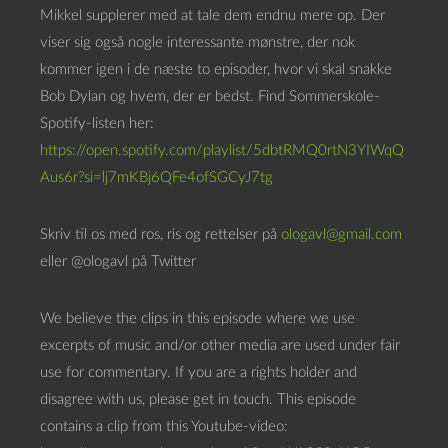
a
Mikkel supplerer med at tale dem endnu mere op. Der
f
viser sig også nogle interessante mønstre, der nok
s
kommer igen i de næste to episoder, hvor vi skal snakke
p
Bob Dylan og hvem, der er bedst. Find Sommerskole-
i
Spotify-listen her:
l
https://open.spotify.com/playlist/5dbtRMQ0rtN3YIWqQ
l
Aus6r?si=lj7mKBj6QFe4ofSGCyJ7tg
e
r
Skriv til os med ros, ris og rettelser på
ologavl@gmail.com
eller @ologavl på Twitter
We believe the clips in this episode where we use
excerpts of music and/or other media are used under fair
use for commentary. If you are a rights holder and
disagree with us, please get in touch. This episode
contains a clip from this Youtube-video: