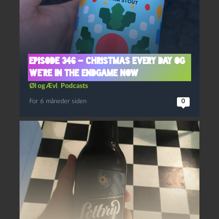
Episode 346 – Christmas Every Day og
We’re In The Endgame Now
Øl og Ævl
,
Podcasts
For 6 måneder siden
0