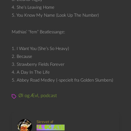
4. She’s Leaving Home
5. You Know My Name (Look Up The Number)
Mathias’ “fem” Beatlessange:
1. I Want You (She’s So Heavy)
2. Because
3. Strawberry Fields Forever
4. A Day In The Life
5. Abbey Road Medley (-specielt fra Golden Slumbers)
Øl og Ævl
,
podcast
Skrevet af
Øl og Ævl