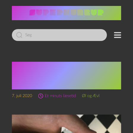
Led
efter:
Episode 97 – Sommerskole
2020 – Founder All Day
IPA og The Beatles
7. juli 2020
Et minuts læsetid
Øl og Ævl