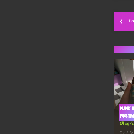
Dø
Flere 
Punk 
Postm
Øl og Æ
For 8 år