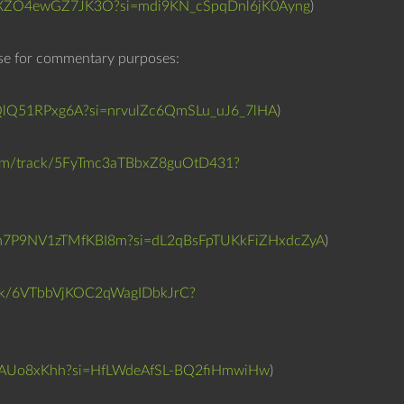
3FBXZO4ewGZ7JK3O?si=mdi9KN_cSpqDnl6jK0Ayng
n
)
e
f
 use for commentary purposes:
o
r
iFQlQ51RPxg6A?si=nrvulZc6QmSLu_uJ6_7lHA
)
a
t
.com/track/5FyTmc3aTBbxZ8guOtD431?
s
k
r
9epm7P9NV1zTMfKBI8m?si=dL2qBsFpTUKkFiZHxdcZyA
)
u
e
rack/6VTbbVjKOC2qWagIDbkJrC?
o
p
e
W8AUo8xKhh?si=HfLWdeAfSL-BQ2fiHmwiHw
)
l