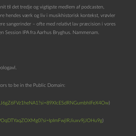
o
fsnit til det tredje og vigtigste medlem af podcasten,
p
re hendes værk og liv i musikhistorisk kontekst, vrøvler
/
ere sangerinder – ofte med relativt lav præcision i vores
n
så en Session IPA fra Aarhus Bryghus. Nammenam.
e
d
p
i
@ologavl.
l
e
tors to be in the Public Domain:
t
a
hCpHJ6gZ6FVz1heNA1?si=89XIcESdRNGumbhIFeX4Ow
)
s
t
hDPOqDTYaqZOXMg0?si=IpImFwjlRJiuxv9jJOHu9g
)
e
r