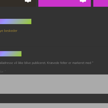
 kommentarer
ye beskeder
v et svar
iladresse vil ikke blive publiceret.
Krævede felter er markeret med
*
tar
*