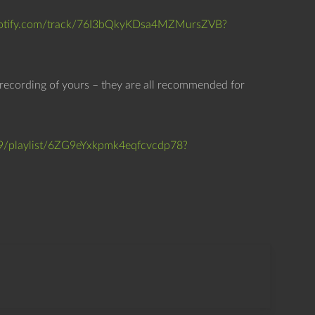
spotify.com/track/76I3bQkyKDsa4MZMursZVB?
 recording of yours – they are all recommended for
19/playlist/6ZG9eYxkpmk4eqfcvcdp78?