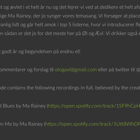
et og ævlet i et helt år nu og det fejrer vi ved at dedikere et helt a
ige Ma Rainey, der jo synger vores temasang. Vi forsøger at place
lig lidt og går helt amok i top 5 listerne, hvor vi introducerer fl
n sådan er det jo for det meste her på Øl og Ævl. Vi drikker og
et godt år og begyndelsen på endnu et!
kommentarer og forslag til
ologavl@gmail.com
eller på twitter til 
de contains the following recordings in full, believed by the crea
 Blues by Ma Rainey (
https://open.spotify.com/track/1SF9
On Me by Ma Rainey (
https://open.spotify.com/track/1Utt8W