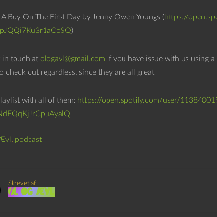
l A Boy On The First Day by Jenny Owen Youngs (
https://open.
HjpJQQi7Ku3r1aCoSQ
)
t in touch at
ologavl@gmail.com
if you have issue with us using a
to check out regardless, since they are all great.
laylist with all of them:
https://open.spotify.com/user/1138400
NdEQqKjJrCpuAyalQ
Ævl
,
podcast
Skrevet af
Øl og Ævl