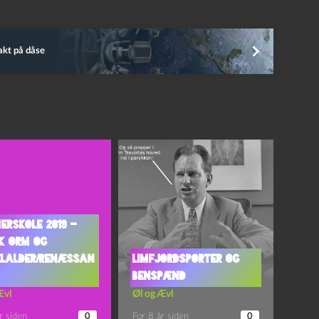
kt på dåse
rskole 2019 –
k Orm og
elalder/Renæssan
Limfjordsporter og
Benspænd
Ævl
Øl og Ævl
r siden
0
For 8 år siden
0