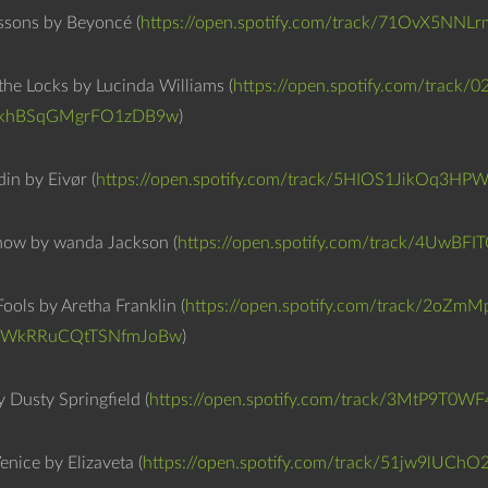
sons by Beyoncé (
https://open.spotify.com/track/71OvX5NN
he Locks by Lucinda Williams (
https://open.spotify.com/trac
UkhBSqGMgrFO1zDB9w
)
in by Eivør (
https://open.spotify.com/track/5HIOS1JikOq3H
now by wanda Jackson (
https://open.spotify.com/track/4Uw
ools by Aretha Franklin (
https://open.spotify.com/track/2o
8WkRRuCQtTSNfmJoBw
)
 Dusty Springfield (
https://open.spotify.com/track/3MtP9T
enice by Elizaveta (
https://open.spotify.com/track/51jw9lUC