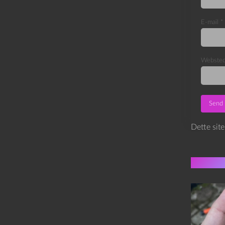
E-mail
*
Webste
Dette sit
Flere 