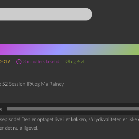
ode 52 Session IPA og Ma R
 2019
3 minutters læsetid
Øl og Ævl
00
episode! Den er optaget live i et køkken, så lydkvaliteten er ikk
er det nu alligevel.