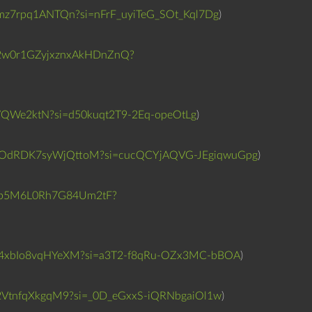
l
Lrmz7rpq1ANTQn?si=nFrF_uyiTeG_SOt_Kql7Dg
)
e
r
k/02w0r1GZyjxznxAkHDnZnQ?
n
e
d
PWQWe2ktN?si=d50kuqt2T9-2Eq-opeOtLg
)
f
o
BFITOdRDK7syWjQttoM?si=cucQCYjAQVG-JEgiqwuGpg
)
r
l
ZmMp5M6L0Rh7G84Um2tF?
y
d
e
0WF4xbIo8vqHYeXM?si=a3T2-f8qRu-OZx3MC-bBOA
)
n
.
hO2VtnfqXkgqM9?si=_0D_eGxxS-iQRNbgaiOl1w
)