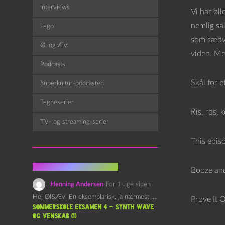
f
Interviews
Vi har øll
s
nemlig sal
Lego
p
som sædvan
Øl og Ævl
i
viden. Me
l
Podcasts
l
Skål for 
Superkultur-podcasten
e
r
Tegneserier
Ris, ros, 
TV- og streaming-serier
This episo
Fra kommentarsporet
Booze and
Henning Andersen
For 1 uge siden
Hej Øl&Ævl En eksemplarisk, ja nærmest yndefuld, afslutning på SOMMERSKOLEN.…
Prove It 
Sommerskole Eksamen 4 – Synth Wave
og Venskab (1)