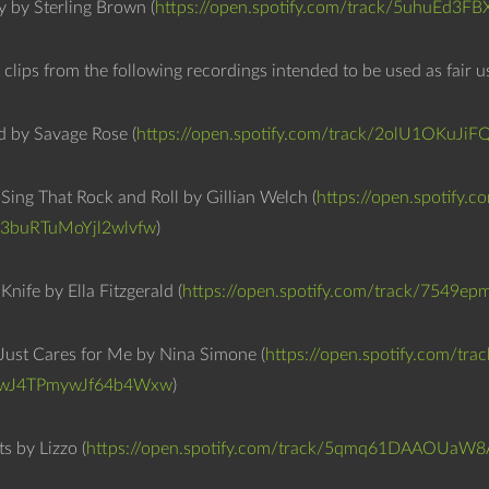
 by Sterling Brown (
https://open.spotify.com/track/5uhuEd
 clips from the following recordings intended to be used as fair
d by Savage Rose (
https://open.spotify.com/track/2olU1OKuJ
 Sing That Rock and Roll by Gillian Welch (
https://open.spotify
3buRTuMoYjl2wlvfw
)
nife by Ella Fitzgerald (
https://open.spotify.com/track/754
ust Cares for Me by Nina Simone (
https://open.spotify.com/t
xwJ4TPmywJf64b4Wxw
)
s by Lizzo (
https://open.spotify.com/track/5qmq61DAAOUa