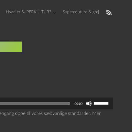
Hvad er SUPERKULTUR?
Supercouture & grej
ainey
B
00:00
r
e engang oppe til vores sædvanlige standarder. Men
u
g