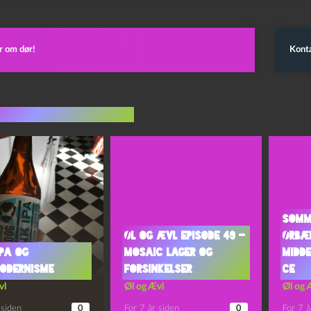
r om dør!
Konta
indlæg i samme dur
Somme
Øl og Ævl Episode 49 –
Ørbæ
IPA og
Mosaic Lager og
Midd
odernisme
Forsinkelser
ce
vl
Øl og Ævl
Øl og 
 siden
0
For 7 år siden
0
For 7 å