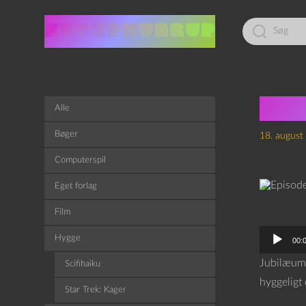
Led
efter:
Epis
Alle
Bøger
18. august
Computerspil
Eget forlag
Film
L
Hygge
00:
y
Jubilæums
Scifihaiku
d
hyggeligt 
Star Trek: Kager
a