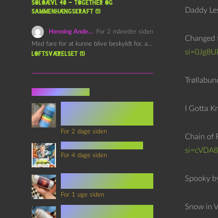
Soloævl 40 – Together og
Daddy Les
sammenhængskraft (1)
Henning Andersen
For 2 måneder siden
Changed t
Med fare for at kunne blive beskyldt for, at være…
si=0Jg8
Loftsværelset (1)
Trøllabund
Seneste indlæg
Episode 360 – VHS Fast
I Gotta K
Forward og
Notérgranater
For 2 dage siden
Chain of F
youtubes lyksaligheder
si=cVDA
For 4 dage siden
Sommerskole Eksamen 4 –
Spooky by
Synth Wave og Venskab
For 1 uge siden
Snow in V
Sommerskole Eksamen 3 –
Synth Wave og Solipsisme