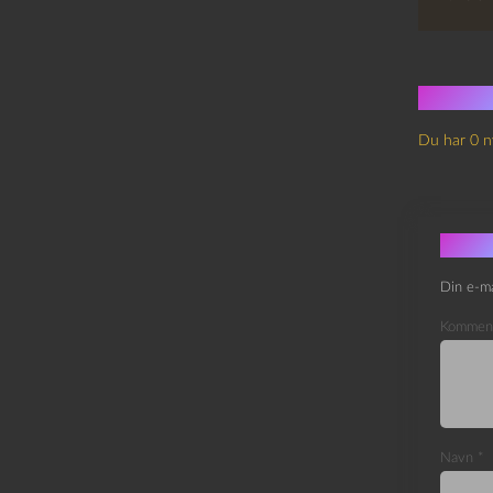
Ingen
Du har 0 n
Skri
Din e-ma
Kommen
Navn
*