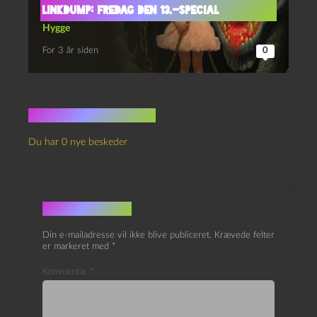
Linkdump: fredag den 13.-special
Hygge
For 3 år siden
0
Ingen kommentarer
Du har 0 nye beskeder
Skriv et svar
Din e-mailadresse vil ikke blive publiceret.
Krævede felter
er markeret med
*
Kommentar
*