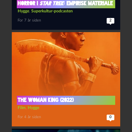
Horror i
Star Trek
: Empirisk materiale
Hygge
,
Superkultur-podcasten
For 7 år siden
2
The woman king (2022)
Film
,
Hygge
For 4 år siden
0