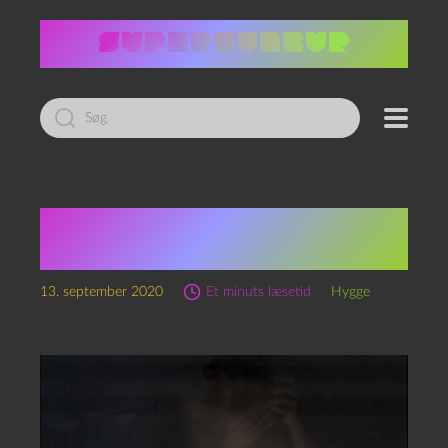
Led
efter:
I haven’t killed anybody
for years
13. september 2020
Et minuts læsetid
Hygge