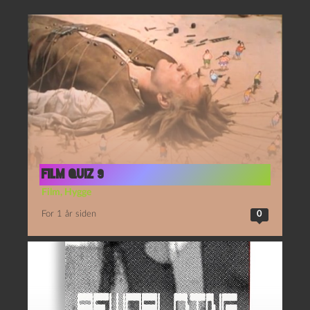
film quiz 9
Film
,
Hygge
For 1 år siden
0