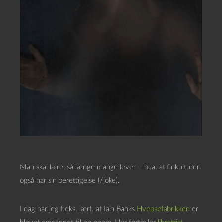
Man skal lære, så længe mange lever – bl.a. at finkulturen
også har sin berettigelse (/joke).
I dag har jeg f.eks. lært. at Iain Banks
Hvepsefabrikken
er