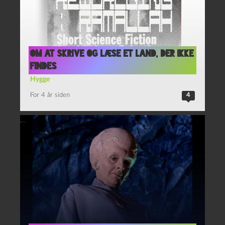
Om at skrive og læse et land, der ikke
findes
Hygge
For 4 år siden
4