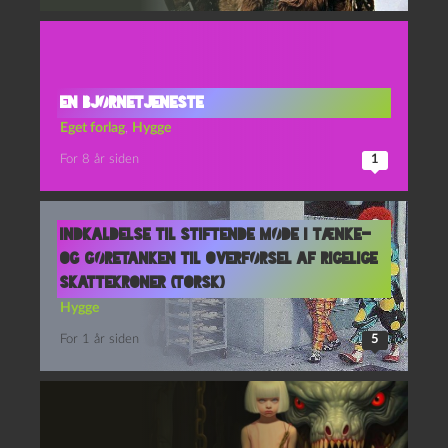
EN BJØRNETJENESTE
Eget forlag
,
Hygge
For 8 år siden
1
Indkaldelse til stiftende møde i tænke-
og gøretanken Til Overførsel af Rigelige
SkatteKroner (TORSK)
Hygge
For 1 år siden
5