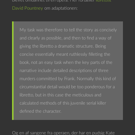
blevet omdannet til en opera. Her fortæller
librettist
David Pountney
om adaptationen:
My task was therefore to tell the story as concisely
and clearly as possible, and then to find a way of
giving the libretto a dramatic structure. Being
concise essentially meant ruthlessly filleting the
book, not an easy task when the key parts of the
narrative include detailed descriptions of three
murders committed by Frank. Normally this kind of
circumstantial detail would be too ponderous for a
libretto, but in this case the meticulous and
calculated methods of this juvenile serial killer
defined the character.
Og en af sangene fra operaen, der har en pudsig Kate