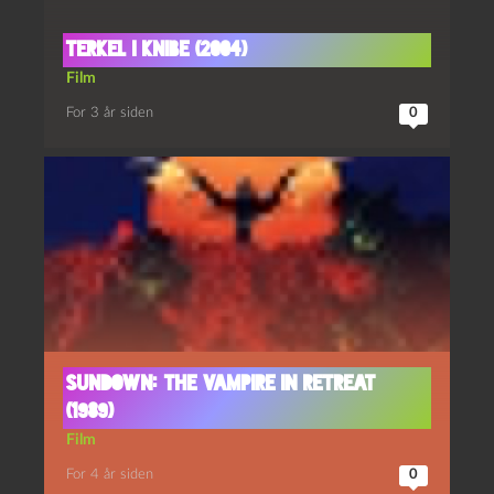
Terkel i knibe (2004)
Film
For 3 år siden
0
Sundown: the vampire in retreat
(1989)
Film
For 4 år siden
0