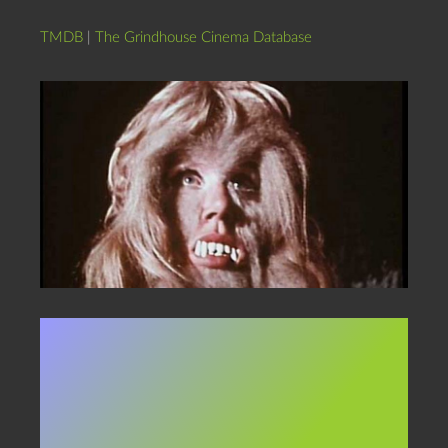
TMDB
|
The Grindhouse Cinema Database
I dagene (nætterne) op til og
med næste fuldmåne tæller
Superkultur ned med daglige
anmeldelser af varulvefilm.