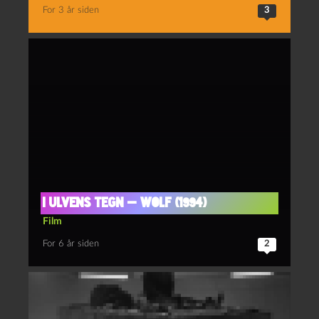
For 3 år siden
3
I ulvens tegn — Wolf (1994)
Film
For 6 år siden
2