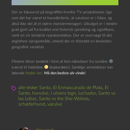
Der er fokuseret på biograffilm fremfor TV-produktioner, lige
som det har været et hovedkriterie, at varulven er i fokus, og
altså ikke del af et større monstermenageri. Udvalget er i mindre
grad gjort ud fra kvalitet end historisk spredning og signifikans,
samt en vis tematisk repræsentation. Der er overvægt til det
anglofone sprogområde, omend der er tilstræbt en beskeden
geografisk variation.
Filmene bliver bedømt i form af fem månefaser fra nymåne
(værst) til fuldmåne
(topkarakter). Samtlige anmeldelser kan
løbende
findes her
.
Må den bedste ulv vinde!
alle elsker Santo
,
El Enmascarado de Plata
,
El
Santo
,
hunulve
,
I ulvens tegn
,
luchador
,
Santo vs
las Lobas
,
Santo vs the She-Wolves
,
schæferhund
,
varulve