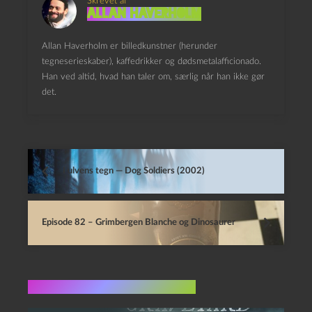
Skrevet af
Allan Haverholm
Allan Haverholm er billedkunstner (herunder
tegneserieskaber), kaffedrikker og dødsmetalafficionado.
Han ved altid, hvad han taler om, særlig når han ikke gør
det.
I ulvens tegn — Dog Soldiers (2002)
Episode 82 – Grimbergen Blanche og Dinosaurer
Flere indlæg i samme dur