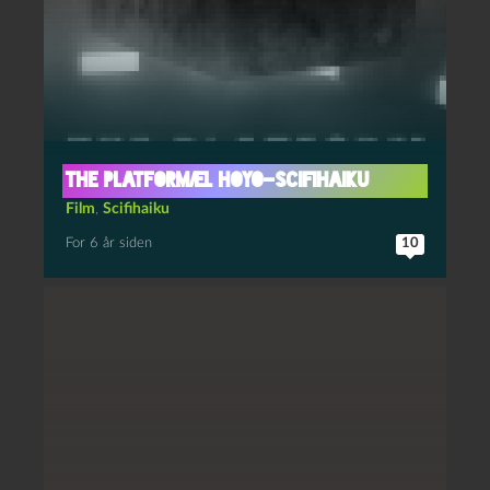
The Platform/El Hoyo-scifihaiku
Film
,
Scifihaiku
For 6 år siden
10