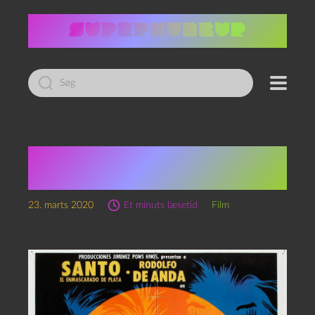
Led
efter:
I ulvens tegn — Santo
vs. the She-Wolves (1976)
23. marts 2020
Et minuts læsetid
Film