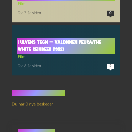
Film
For 7 år siden
0
I ulvens tegn — Valkoinen Peura/The
White Reindeer (1952)
Film
For 6 år siden
2
Ingen kommentarer
Du har 0 nye beskeder