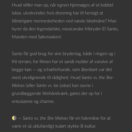
Hvad stiller man op, når egnen hjemsøges af et kobbel
lobas
, ulvekvinder, hvis dronning har til hensigt at
tilintetgøre menneskeheden ved næste blodmåne? Man
hyrer da den legendariske, mexicanske fribryder El Santo,
Manden med Sølvmasken!
Santo får god brug for sine brydertag, både i ringen og i
frit terræn, for filmen har et sandt mylder af varulve af
begge køn — og schæferhunde, som åbenbart var det
mest ulvelignende til rådighed. Hvad
Santo vs. the She-
Wolves
(eller
Santo vs. las Lobas
) kan savne i
grundlæggende filmhåndværk, gøres der op for i
entusiasme og charme.
—
Santo vs. the She-Wolves
får en halvmåne for at
være et så ublufærdigt kulørt stykke B-kultur.