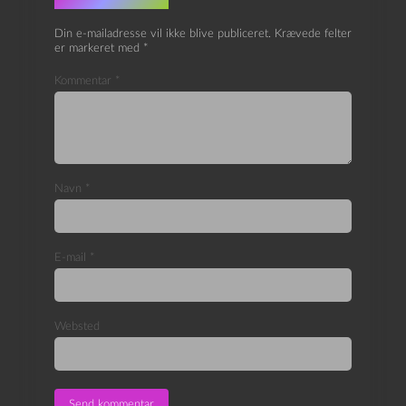
Skriv et svar
Din e-mailadresse vil ikke blive publiceret.
Krævede felter
er markeret med
*
Kommentar
*
Navn
*
E-mail
*
Websted