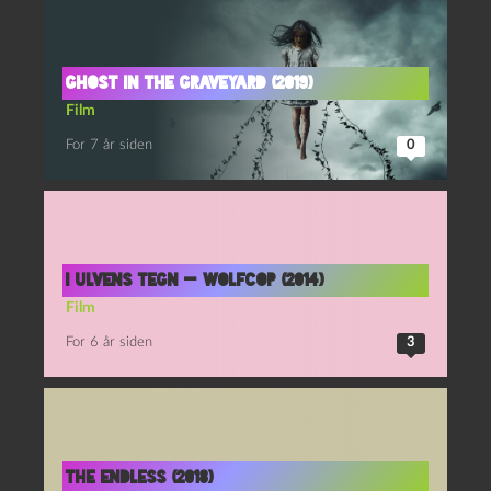
Ghost in the Graveyard (2019)
Film
For 7 år siden
0
I ulvens tegn — WolfCop (2014)
Film
For 6 år siden
3
The Endless (2018)