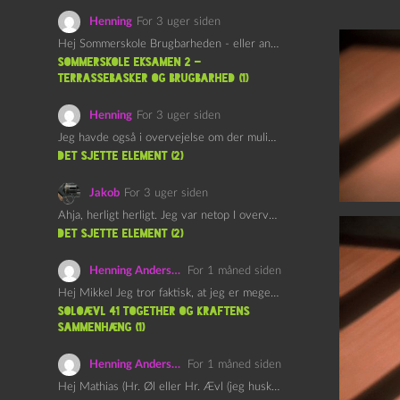
Henning
For 3 uger siden
Hej Sommerskole Brugbarheden - eller anvendeligheden - af "Øl&Ævl" er…
Sommerskole Eksamen 2 –
Terrassebasker og Brugbarhed (1)
Henning
For 3 uger siden
Jeg havde også i overvejelse om der muligvis kunne være…
det sjette element (2)
Jakob
For 3 uger siden
Ahja, herligt herligt. Jeg var netop I overvejelser om at…
det sjette element (2)
Henning Andersen
For 1 måned siden
Hej Mikkel Jeg tror faktisk, at jeg er meget enig…
Soloævl 41 Together og Kraftens
Sammenhæng (1)
Henning Andersen
For 1 måned siden
Hej Mathias (Hr. Øl eller Hr. Ævl (jeg husker ikke…