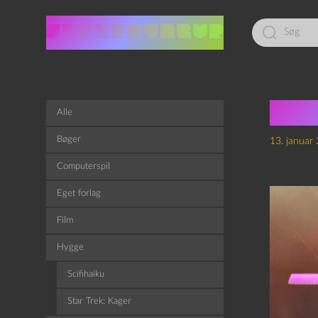
Led
efter:
Star
Alle
Bøger
13. januar
Computerspil
Eget forlag
Film
Hygge
Scifihaiku
Star Trek: Kager