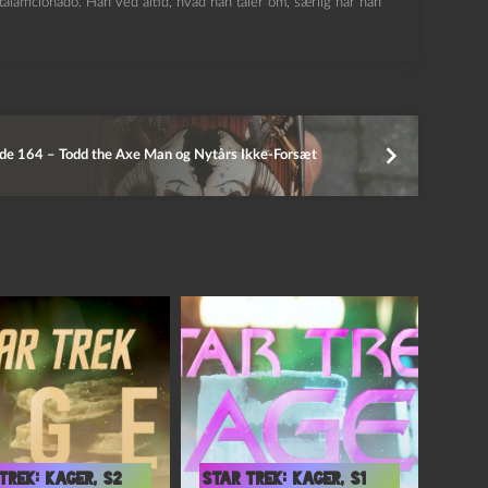
lafficionado. Han ved altid, hvad han taler om, særlig når han
de 164 – Todd the Axe Man og Nytårs Ikke-Forsæt
Trek: Kager, S2
Star Trek: Kager, S1