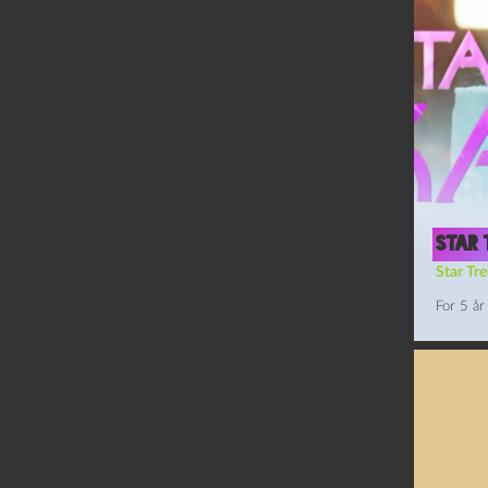
Star 
Star Tre
For 5 år