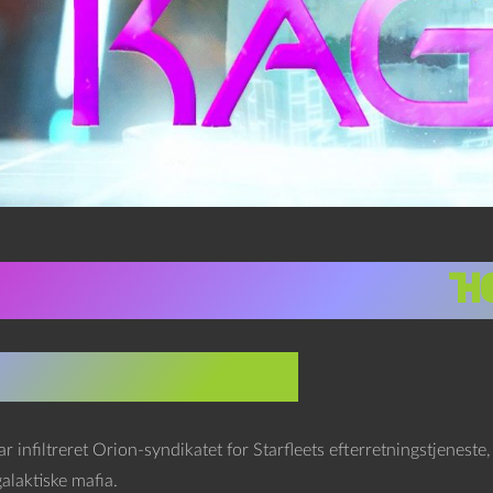
 Trek: Deep Space 9
6×15,
“H
date ukendt (2374)
r infiltreret Orion-syndikatet for Starfleets efterretningstjenes
alaktiske mafia.