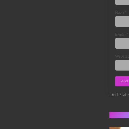
Navn
*
E-mail
*
Webste
Dette sit
Flere 