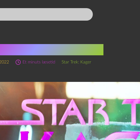
 Trek: Kager, S1 Ep15
 2022
Et minuts læsetid
Star Trek: Kager