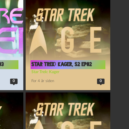
03
Star Trek: Kager, S2 Ep02
Star Trek: Kager
0
For 4 år siden
0