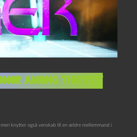
onor among thieves”
te, men knytter også venskab til en ældre mellemmand i