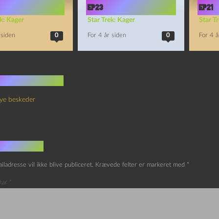
Ep23
Ep21
k: Kager
Star Trek: Kager
Star T
 siden
0
For 4 år siden
0
For 4 å
 kommentarer
ye beskeder
v et svar
iladresse vil ikke blive publiceret.
Krævede felter er markeret med
*
tar
*