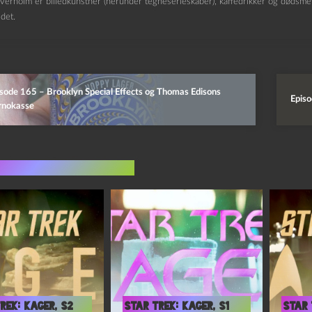
verholm er billedkunstner (herunder tegneserieskaber), kaffedrikker og dødsmeta
det.
sode 165 – Brooklyn Special Effects og Thomas Edisons
Episo
rnokasse
indlæg i samme dur
rek: Kager, S2
Star Trek: Kager, S1
Star 