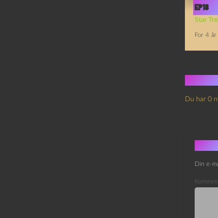
Ep18
Star Tre
For 4 år
Ingen
Du har 0 n
Skri
Din e-ma
Kommen