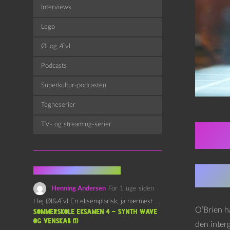
Interviews
Lego
Øl og Ævl
Podcasts
Superkultur-podcasten
Tegneserier
TV- og streaming-serier
Star
Fra kommentarsporet
Star
Henning Andersen
For 1 uge siden
Hej Øl&Ævl En eksemplarisk, ja nærmest yndefuld, afslutning på SOMMERSKOLEN.…
O’Brien ha
Sommerskole Eksamen 4 – Synth Wave
og Venskab (1)
den interg