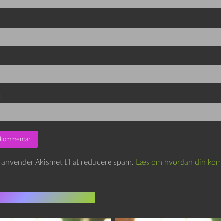
d
e anvender Akismet til at reducere spam.
Læs om hvordan din kom
indlæg i samme dur