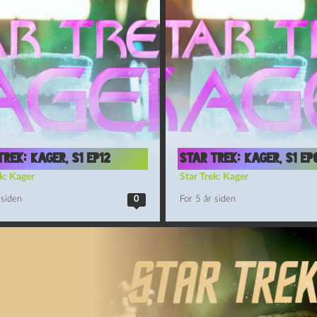
Trek: Kager, S1 Ep12
Star Trek: Kager, S1 Ep
k: Kager
Star Trek: Kager
 siden
0
For 5 år siden