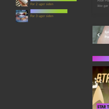
Allan Ha
For 2 uger siden
ikke gør 
mad i science fiction
For 3 uger siden
Epi
Po
Flere 
Star T