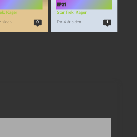
Ep21
rek: Kager
Star Trek: Kager
r siden
0
For 4 år siden
1