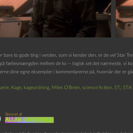
r bare to gode ting i verden, som vi kender den, er de vel Star Tre
å fællesmængden mellem de to — logisk set det nærmeste, vi komm
erne dine egne eksempler i kommentarerne på, hvornår der er gået
serie
,
Kage
,
kageordning
,
Miles O'Brien
,
science fiction
,
ST:
,
ST:K
Skrevet af
Allan Haverholm