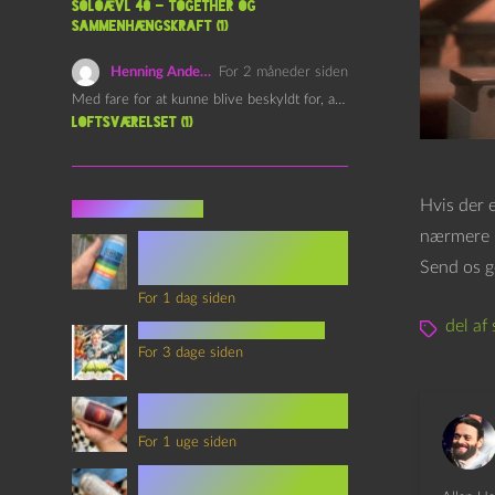
Soloævl 40 – Together og
sammenhængskraft (1)
Henning Andersen
For 2 måneder siden
Med fare for at kunne blive beskyldt for, at være…
Loftsværelset (1)
Hvis der e
Seneste indlæg
nærmere p
Episode 360 – VHS Fast
Forward og
Send os g
Notérgranater
For 1 dag siden
del af 
youtubes lyksaligheder
For 3 dage siden
Sommerskole Eksamen 4 –
Synth Wave og Venskab
For 1 uge siden
Sommerskole Eksamen 3 –
Synth Wave og Solipsisme