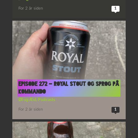
For 2 år siden
1
Episode 272 – Royal Stout og Sprog På
Kommando
Øl og Ævl
,
Podcasts
For 2 år siden
1