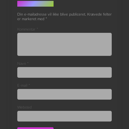
Skriv et svar
Din e-mailadresse vil ikke blive publiceret.
Krævede felter
er markeret med
*
Kommentar
*
Navn
*
E-mail
*
Websted