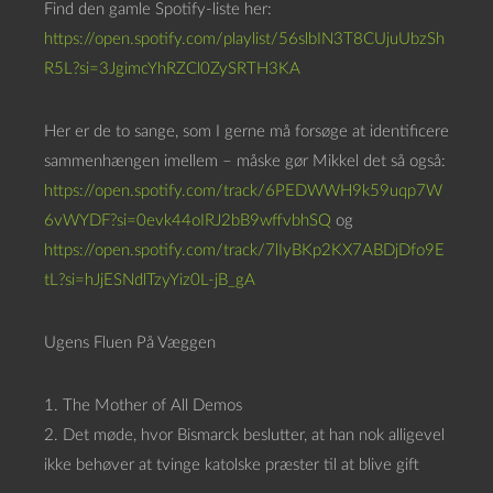
Find den gamle Spotify-liste her:
https://open.spotify.com/playlist/56slbIN3T8CUjuUbzSh
R5L?si=3JgimcYhRZCl0ZySRTH3KA
Her er de to sange, som I gerne må forsøge at identificere
sammenhængen imellem – måske gør Mikkel det så også:
https://open.spotify.com/track/6PEDWWH9k59uqp7W
6vWYDF?si=0evk44oIRJ2bB9wffvbhSQ
og
https://open.spotify.com/track/7lIyBKp2KX7ABDjDfo9E
tL?si=hJjESNdlTzyYiz0L-jB_gA
Ugens Fluen På Væggen
1. The Mother of All Demos
2. Det møde, hvor Bismarck beslutter, at han nok alligevel
ikke behøver at tvinge katolske præster til at blive gift