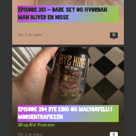
Episode 261 – Dark Sky og Hvordan
Man Bliver En Nisse
Øl og Ævl
,
Podcasts
For 2 år siden
0
Episode 284 Rye King og Machiavelli i
Morgentrafikken
Øl og Ævl
,
Podcasts
For 2 år siden
0