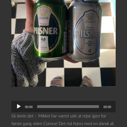
L
00:00
00:00
y
Så skete det – Mikkel har været ude at rejse igen for
d
første gang siden Corona! Det må fejres med en dansk øl,