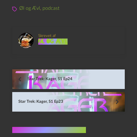
Øl og Ævl
,
podcast
Skrevet af
Øl og Ævl
Star Trek: Kager, S1 Ep24
Star Trek: Kager, S1 Ep23
Flere indlæg i samme dur