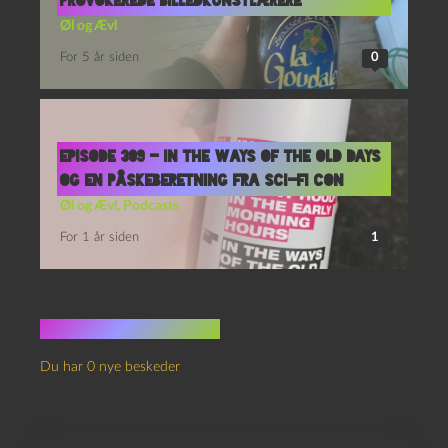
Provokerede Billedkunstlærere
Øl og Ævl
For 5 år siden
0
Episode 309 – In The Ways of The Old Days
og En Påskeberetning fra Sci-Fi Con
Øl og Ævl
,
Podcasts
For 1 år siden
1
Ingen kommentarer
Du har 0 nye beskeder