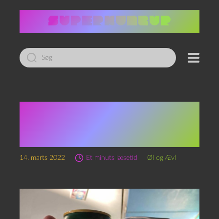
Led
efter:
Episode 170 – Harboe Med
og Uden Alkohol og
Portugal
14. marts 2022
Et minuts læsetid
Øl og Ævl