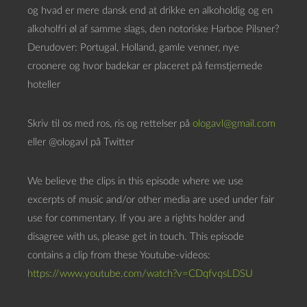
a
og hvad er mere dansk end at drikke en alkoholdig og en
f
alkoholfri øl af samme slags, den notoriske Harboe Pilsner?
s
Derudover: Portugal, Holland, gamle venner, nye
p
croonere og hvor badekar er placeret på femstjernede
i
hoteller
l
l
Skriv til os med ros, ris og rettelser på
ologavl@gmail.com
e
eller @ologavl på Twitter
r
We believe the clips in this episode where we use
excerpts of music and/or other media are used under fair
use for commentary. If you are a rights holder and
disagree with us, please get in touch. This episode
contains a clip from these Youtube-videos:
https://www.youtube.com/watch?v=CDqfvqsLDSU