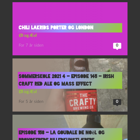
Chili Lakrids Porter og London
Øl og Ævl
For 7 år siden
0
Sommerskole 2021 4 – Episode 145 – Irish
Craft Red Ale og Mass Effect
Øl og Ævl
For 5 år siden
0
Episode 158 – La Goudale de Noël og