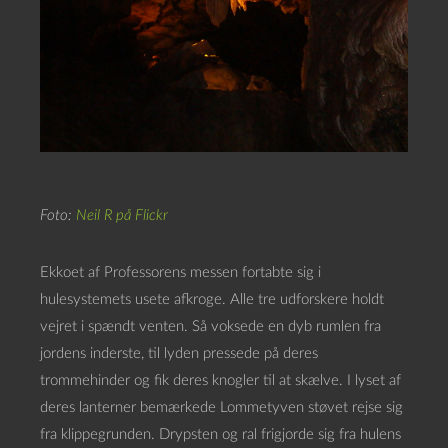
Foto:
Neil R på Flickr
Ekkoet af Professorens messen fortabte sig i
hulesystemets usete afkroge. Alle tre udforskere holdt
vejret i spændt venten. Så voksede en dyb rumlen fra
jordens inderste, til lyden pressede på deres
trommehinder og fik deres knogler til at skælve. I lyset af
deres lanterner bemærkede Lommetyven støvet rejse sig
fra klippegrunden. Drypsten og ral frigjorde sig fra hulens