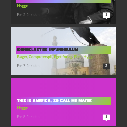
Hygge
For 2 år siden
1
ikonoklastisk infundibulum
Bøger
,
Computerspil
,
Eget forlag
,
Film
,
Hygge
For 7 år siden
2
This is America, So Call Me Maybe
Hygge
For 8 år siden
1