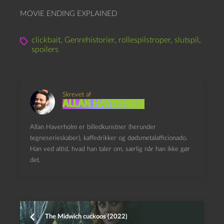
MOVIE ENDING EXPLAINED
clickbait
,
Genrehistorier
,
rollespilstroper
,
slutspil
,
spoilers
Skrevet af
Allan Haverholm
Allan Haverholm er billedkunstner (herunder
tegneserieskaber), kaffedrikker og dødsmetalafficionado.
Han ved altid, hvad han taler om, særlig når han ikke gør
det.
The Midwich cuckoos (2022)