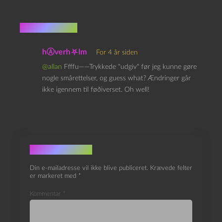
1 kommentar
hⒶverh⛧lm
For 4 år siden
@allan
Ffffu——Trykkede "udgiv" før jeg kunne gøre
nogle smårettelser, og guess what? Ændringer går
ikke igennem til føðiverset. Oh well!
Skriv et svar
Din e-mailadresse vil ikke blive publiceret.
Krævede felter
er markeret med
*
Kommentar
*