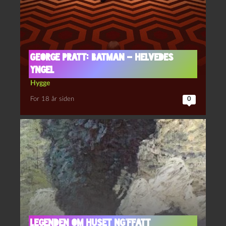
George Pratt: Batman – Helvedes
Yngel
Hygge
For 18 år siden
0
Legenden om Huset Ng’Ffatt