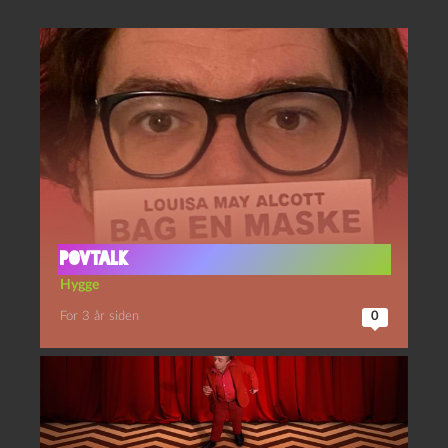
POVtalk
Hygge
For 3 år siden
0