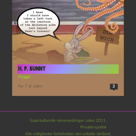
H. P. Bunny
Hygge
For 7 år siden
2
Superkulturelle mosevandringer siden 2011.
Privatlivspolitik
Alle rettigheder forbeholdes den enkelte skribent.