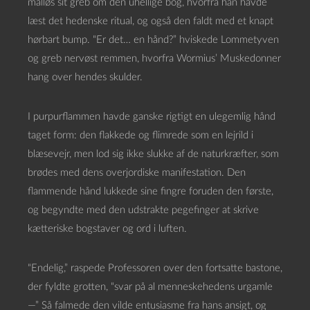
målløs sit greb om den uhellige bog, hvorfra han havde
læst det hedenske ritual, og også den faldt med et knapt
hørbart bump. “Er det… en hånd?” hviskede Lommetyven
og greb nervøst remmen, hvorfra Wormius’ Muskedonner
hang over hendes skulder.
I purpurflammen havde ganske rigtigt en ulegemlig hånd
taget form: den flakkede og flimrede som en lejrild i
blæsevejr, men lod sig ikke slukke af de naturkræfter, som
brødes med dens overjordiske manifestation. Den
flammende hånd lukkede sine fingre foruden den første,
og begyndte med den udstrakte pegefinger at skrive
kætteriske bogstaver og ord i luften.
“Endelig,” raspede Professoren over den fortsatte bastone,
der fyldte grotten, “svar på al menneskehedens urgamle
—” Så falmede den vilde entusiasme fra hans ansigt, og