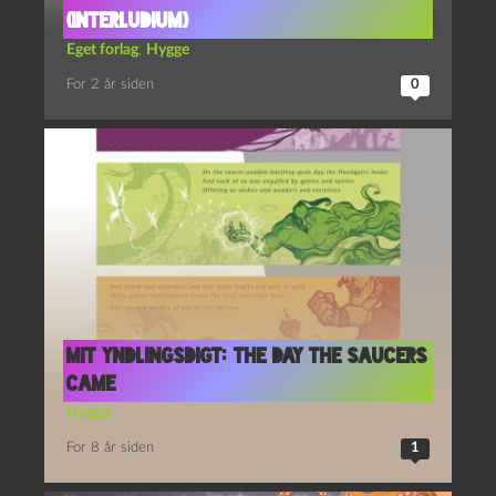
(interludium)
Eget forlag
,
Hygge
For 2 år siden
0
Mit yndlingsdigt: The day the saucers
came
Hygge
For 8 år siden
1