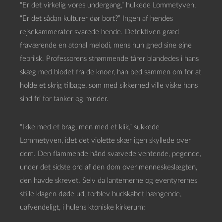
“Er det virkelig vores undergang,” hulkede Lommetyven.
“Er det sådan kulturer dør bort?” Ingen af hendes
rejsekammerater svarede hende. Detektiven græd
fraværende en atonal melodi, mens hun gned sine øjne
febrilsk. Professorens strømmende tårer blandedes i hans
skæg med blodet fra de knoer, han bed sammen om for at
holde et skrig tilbage, som med sikkerhed ville viske hans
sind fri for tanker og minder.
“Ikke med et brag, men med et klik,” sukkede
Lommetyven, idet det violette skær igen skyllede over
dem. Den flammende hånd svævede ventende, pegende,
under det sidste ord af den dom over menneskeslægten,
den havde skrevet. Selv da lanternerne og eventyrernes
stille klagen døde ud, forblev budskabet hængende,
uafvendeligt, i hulens ktoniske kirkerum: