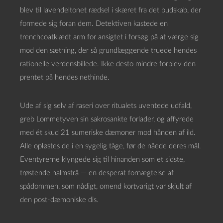
blev til lavendeltonet rædsel i skæret fra det budskab, der
formede sig foran dem. Detektiven kastede en
trenchcoatklædt arm for ansigtet i forsøg på at værge sig
mod den sætning, der så grundlæggende truede hendes
rationelle verdensbillede. Ikke desto mindre forblev den
prentet på hendes nethinde.
Ude af sig selv af raseri over ritualets uventede udfald,
greb Lommetyven sin sakrosankte forlader, og affyrede
med ét skud 21 sumeriske dæmoner mod hånden af ild.
Alle opløstes de i en sygelig tåge, før de nåede deres mål.
Eventyrerne klyngede sig til hinanden som et sidste,
trøstende halmstrå — en desperat fornægtelse af
spådommen, som nådigt, omend kortvarigt var skjult af
den post-dæmoniske dis.