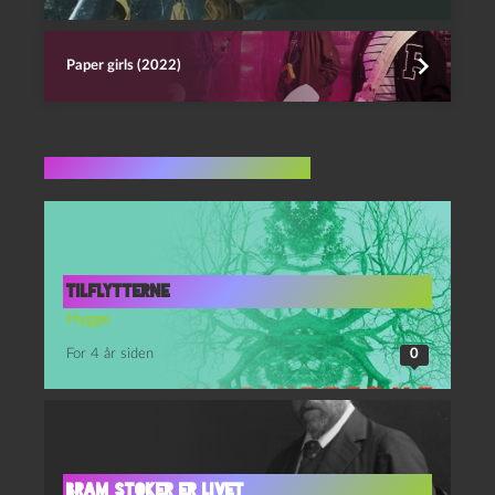
Paper girls (2022)
Flere indlæg i samme dur
Tilflytterne
Hygge
For 4 år siden
0
Bram Stoker er livet