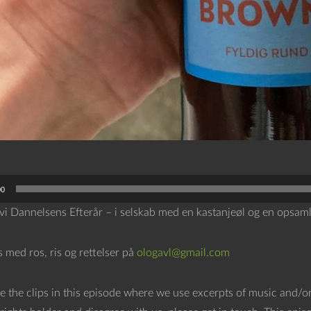
00
 vi Dannelsens Efterår – i selskab med en kastanjeøl og en opsam
os med ros, ris og rettelser på
ologavl@gmail.com
e the clips in this episode where we use excerpts of music and/or