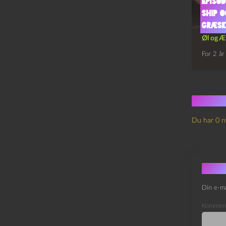
Episod
Ship 
Græs
Øl og Æ
For 2 år
Ingen
Du har 0 n
Skri
Din e-ma
Kommen