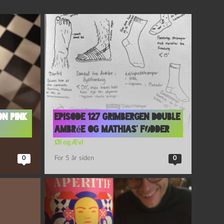
on Pink
Episode 127 Grimbergen Double
Ambrée og Mathias’ Fødder
Øl og Ævl
0
For 5 år siden
0