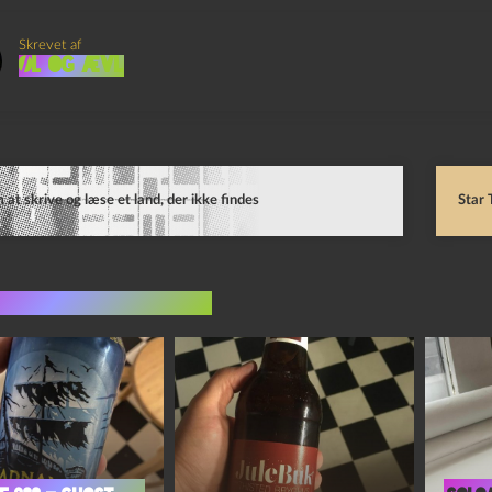
Skrevet af
Øl og Ævl
at skrive og læse et land, der ikke findes
Star 
indlæg i samme dur