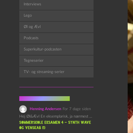
Interviews
Lego
Øl og Ævl
Podcasts
Superkultur-podcasten
Tegneserier
TV- og streaming-serier
Fra kommentarsporet
Henning Andersen
For 7 dage siden
Hej Øl&Ævl En eksemplarisk, ja nærmest yndefuld, afslutning på SOMMERSKOLEN.…
Sommerskole Eksamen 4 – Synth Wave
og Venskab (1)