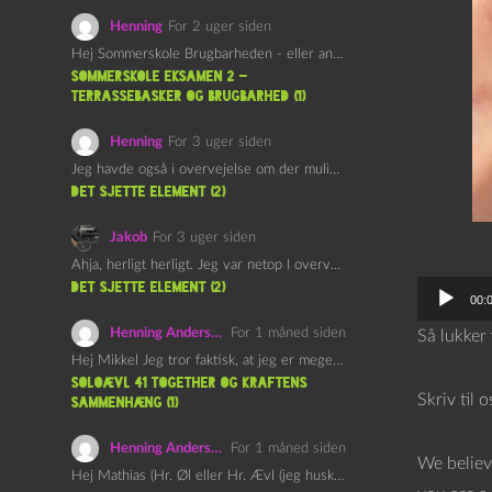
Henning
For 2 uger siden
Hej Sommerskole Brugbarheden - eller anvendeligheden - af "Øl&Ævl" er…
Sommerskole Eksamen 2 –
Terrassebasker og Brugbarhed (1)
Henning
For 3 uger siden
Jeg havde også i overvejelse om der muligvis kunne være…
det sjette element (2)
Jakob
For 3 uger siden
Ahja, herligt herligt. Jeg var netop I overvejelser om at…
det sjette element (2)
L
00:
y
Henning Andersen
For 1 måned siden
Så lukker
d
Hej Mikkel Jeg tror faktisk, at jeg er meget enig…
a
Soloævl 41 Together og Kraftens
Skriv til 
Sammenhæng (1)
f
s
Henning Andersen
For 1 måned siden
We believ
p
Hej Mathias (Hr. Øl eller Hr. Ævl (jeg husker ikke…