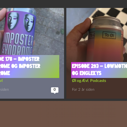
de 178 – Imposter
ome og Imposter
Episode 293 – Lowmoti
rome
og Englekys
vl
Øl og Ævl
,
Podcasts
 siden
0
For 2 år siden