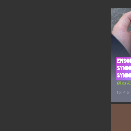
Episo
Syndr
Synd
Øl og Æ
For 4 år