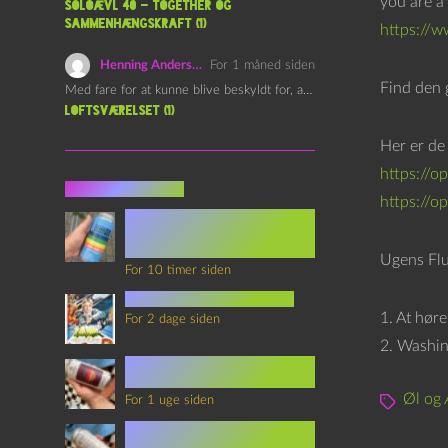
you are a 
Soloævl 40 – Together og
i
sammenhængskraft (1)
https://
l
Henning Andersen
For 1 måned siden
l
Find den 
Med fare for at kunne blive beskyldt for, at være…
e
Loftsværelset (1)
r
Her er de
https://
Seneste indlæg
https://o
Episode 360 – VHS Fast
Forward og
Notérgranater
Ugens Fl
For 10 timer siden
youtubes lyksaligheder
1. At høre
For 2 dage siden
2. Washin
Sommerskole Eksamen 4 –
Synth Wave og Venskab
Øl og 
For 1 uge siden
Sommerskole Eksamen 3 –
Synth Wave og Solipsisme