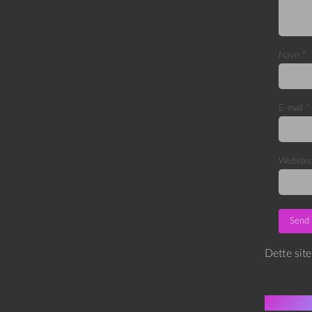
Navn
*
E-mail
*
Webste
Dette sit
Flere 