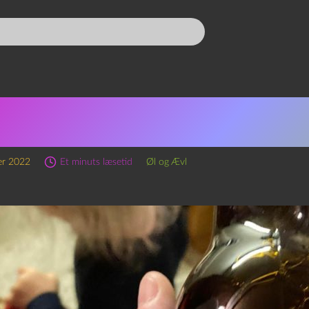
sode 199 – Kastanje Brown 
rag
er 2022
Et minuts læsetid
Øl og Ævl