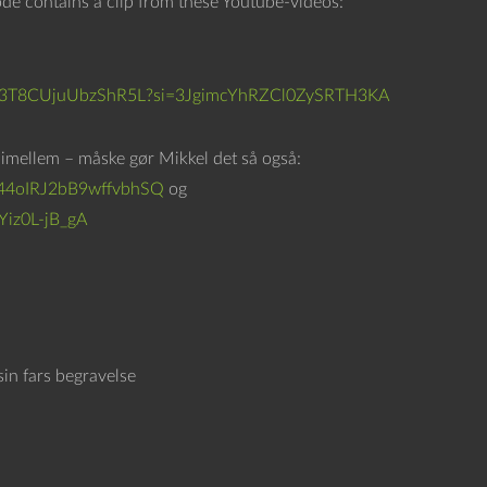
sode contains a clip from these Youtube-videos:
n
e
d
slbIN3T8CUjuUbzShR5L?si=3JgimcYhRZCl0ZySRTH3KA
p
i
imellem – måske gør Mikkel det så også:
l
44oIRJ2bB9wffvbhSQ
og
e
Yiz0L-jB_gA
t
a
s
t
e
in fars begravelse
r
n
e
f