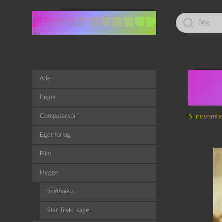
Led
efter:
Epi
Alle
Opd
Bøger
Computerspil
6. novemb
Eget forlag
Film
Hygge
Scifihaiku
Star Trek: Kager