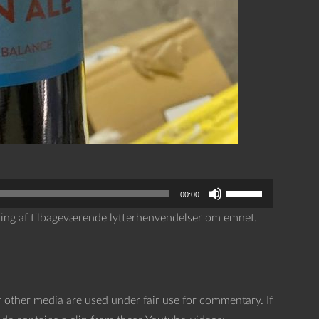
B
00:00
r
ling af tilbageværende lytterhenvendelser om emnet.
u
g
o
p
 other media are used under fair use for commentary. If
/