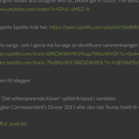
rights holder and disagree with us, please get in touch. This epi
www.youtube.com/watch?v=EPcV-uMED-A
gamle Spotify-liste her:
https://open.spotify.com/playlist/56
 to sange, som I gerne må forsøge at identificere sammenhængen 
open.spotify.com/track/6PEDWWH9k59uqp7W6vWYDF?si=0evk
pen.spotify.com/track/7lIyBKp2KX7ABDjDfo9EtL?si=hJjESNdlTzy
uen På Væggen
 “Det veltempererede klaver” spillet/knipset i samtiden
gton Correspondent’s Dinner 2011 eller den tale Trump holdt til s
Ævl
,
podcast