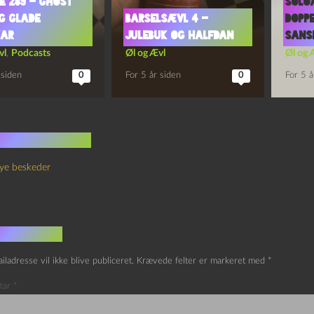
e 289 – Ghost
Solo
og Glade
Barselsævl 4 –
Dopp
kar
Julebuk og Halfdan
Sans
vl
,
Podcasts
Øl og Ævl
Øl og 
 siden
0
For 5 år siden
0
For 5 å
 kommentarer
ye beskeder
v et svar
iladresse vil ikke blive publiceret.
Krævede felter er markeret med
*
tar
*