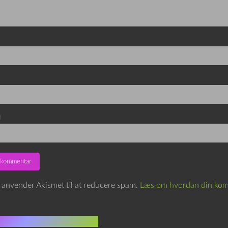
d
e anvender Akismet til at reducere spam.
Læs om hvordan din kom
indlæg i samme dur