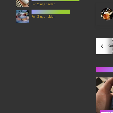
For 2 uger siden
mad i science fiction
For 3 uger siden
Om 
Flere 