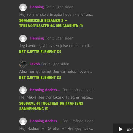
Henning
For 3 uger siden
Hej Sommerskole Brugbarheden - eller anvendeligheden - af "Øl&Ævl" er…
Sommerskole Eksamen 2 –
Terrassebasker og Brugbarhed (1)
Henning
For 3 uger siden
Jeg havde også i overvejelse om der muligvis kunne være…
det sjette element (2)
Jakob
For 3 uger siden
Ahja, herligt herligt. Jeg var netop I overvejelser om at…
det sjette element (2)
Henning Andersen
For 1 måned siden
Hej Mikkel Jeg tror faktisk, at jeg er meget enig…
Soloævl 41 Together og Kraftens
Sammenhæng (1)
Henning Andersen
For 1 måned siden
L
Hej Mathias (Hr. Øl eller Hr. Ævl (jeg husker ikke…
00: