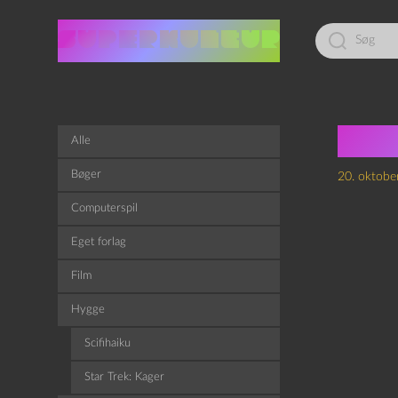
Led
efter:
Pils
Alle
Bøger
20. oktobe
Computerspil
Eget forlag
Film
Hygge
Scifihaiku
Star Trek: Kager