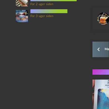
For 2 uger siden
mad i science fiction
For 3 uger siden
Mør
Flere 