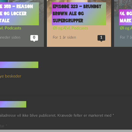
e 359 – Reason
Episode 323 – Brundby
ve og Locker
Brown Ale og
Øl og
Talk
Supergrupper
Mark
vl
,
Podcasts
Øl og Ævl
,
Podcasts
Øl og 
åneder siden
0
For 1 år siden
1
For 7 å
 kommentarer
ye beskeder
v et svar
iladresse vil ikke blive publiceret.
Krævede felter er markeret med
*
tar
*