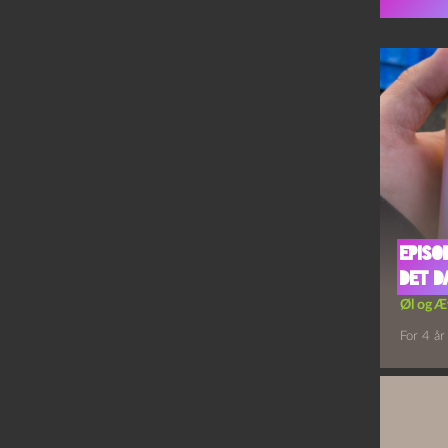
Flere 
Episo
Det 
Øl og Æ
For 4 år