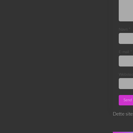
Navn
*
E-mail
*
Webste
Dette sit