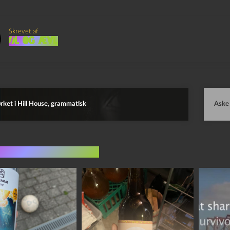
Skrevet af
Øl og Ævl
ket i Hill House, grammatisk
Aske 
indlæg i samme dur