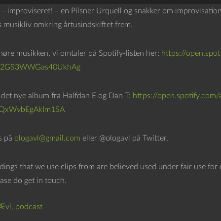
r – improviseret! – en Pilsner Urquell og snakker om improvisatio
s musikliv omkring årtusindskiftet frem.
øre musikken, vi omtaler på Spotify-listen her:
https://open.spo
cb2GS3WWGas40UkhAg
 det nye album fra Halfdan E og Dan T:
https://open.spotify.c
QxWvbEgAkIm1SA
os på
ologavl@gmail.com
eller @ologavl på Twitter.
dings that we use clips from are believed used under fair use for
ease do get in touch.
Ævl
,
podcast