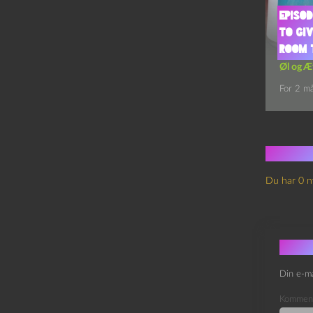
Episod
to Gi
Room 
Øl og Æ
For 2 m
Ingen
Du har 0 n
Skri
Din e-ma
Kommen