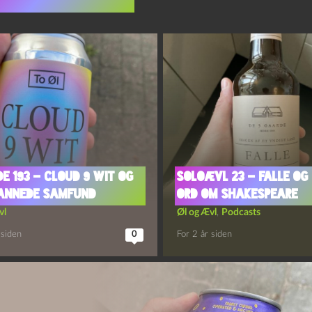
indlæg i samme dur
de 193 – Cloud 9 Wit og
Soloævl 23 – Falle og 
Dannede Samfund
ord om Shakespeare
vl
Øl og Ævl
,
Podcasts
 siden
0
For 2 år siden