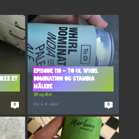
Episode 110 – To Øl Whirl
Ikke et
Domination og Stamina
Målere
Øl og Ævl
0
For 6 år siden
0