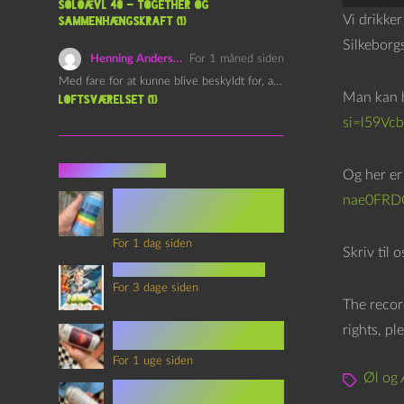
Soloævl 40 – Together og
y
Vi drikke
sammenhængskraft (1)
d
Silkeborg
a
Henning Andersen
For 1 måned siden
Med fare for at kunne blive beskyldt for, at være…
f
Man kan h
Loftsværelset (1)
s
si=l59V
p
i
Seneste indlæg
Og her er
l
Episode 360 – VHS Fast
nae0FRD
Forward og
l
Notérgranater
e
For 1 dag siden
Skriv til 
r
youtubes lyksaligheder
For 3 dage siden
The recor
Sommerskole Eksamen 4 –
rights, pl
Synth Wave og Venskab
For 1 uge siden
Øl og 
Sommerskole Eksamen 3 –
Synth Wave og Solipsisme