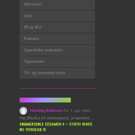
Interviews
Lego
Øl og Ævl
Podcasts
Superkultur-podcasten
Tegneserier
TV- og streaming-serier
Fra kommentarsporet
Henning Andersen
For 1 uge siden
Hej Øl&Ævl En eksemplarisk, ja nærmest yndefuld, afslutning på SOMMERSKOLEN.…
Sommerskole Eksamen 4 – Synth Wave
og Venskab (1)