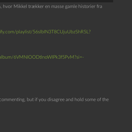
r
n, hvor Mikkel trækker en masse gamle historier fra
u
g
o
tify.com/playlist/56slbIN3T8CUjuUbzShR5L?
p
/
n
om/album/6VMNIOODtlnoWIPk3f5PvM?si=-
e
d
p
i
l
 commenting, but if you disagree and hold some of the
e
t
a
s