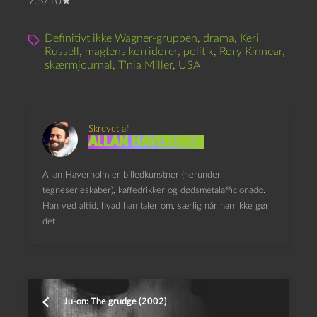
7.5/10★
Definitivt ikke Wagner-gruppen
,
drama
,
Keri
Russell
,
magtens korridorer
,
politik
,
Rory Kinnear
,
skærmjournal
,
T'nia Miller
,
USA
Skrevet af
Allan Haverholm
Allan Haverholm er billedkunstner (herunder
tegneserieskaber), kaffedrikker og dødsmetalafficionado.
Han ved altid, hvad han taler om, særlig når han ikke gør
det.
Ju-on: The grudge (2002)