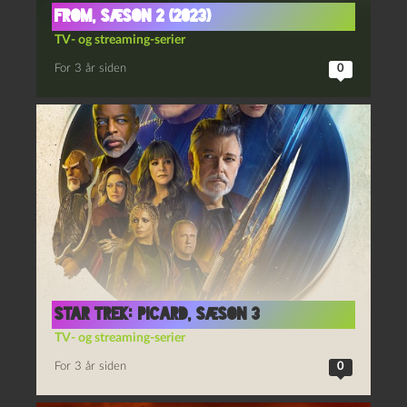
From, sæson 2 (2023)
TV- og streaming-serier
For 3 år siden
0
Star Trek: Picard, sæson 3
TV- og streaming-serier
For 3 år siden
0