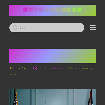
Led
efter:
The diplomat, sæson 1
(2023)
12. juni 2023
Et minuts læsetid
TV- og streaming-
serier