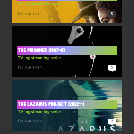
TV- og streaming-serier
For 3 år siden
0
The prisoner (1967-8)
TV- og streaming-serier
For 3 år siden
5
The Lazarus project (2022—)
TV- og streaming-serier
For 4 år siden
2