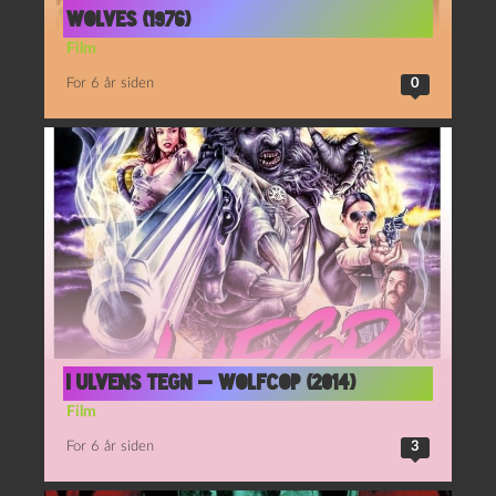
Wolves (1976)
Film
For 6 år siden
0
I ulvens tegn — WolfCop (2014)
Film
For 6 år siden
3