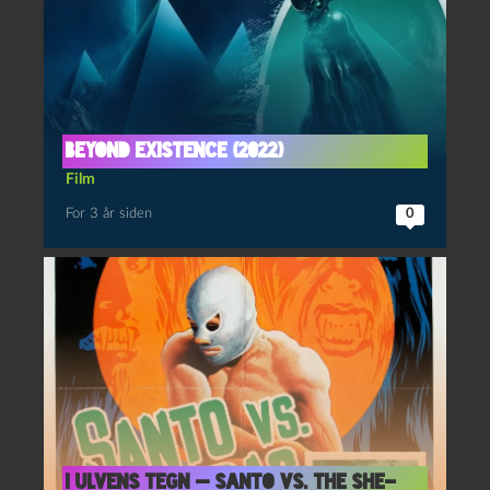
Beyond existence (2022)
Film
For 3 år siden
0
I ulvens tegn — Santo vs. the She-