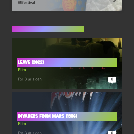
Ølfestival
Flere indlæg i samme dur
Leave (2022)
Film
For 3 år siden
0
Invaders from Mars (1986)
Film
For 3 år siden
0