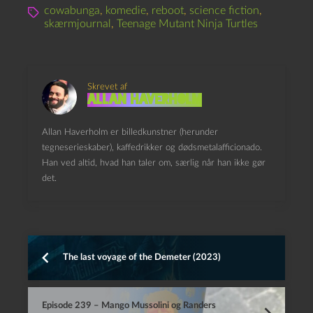
cowabunga
,
komedie
,
reboot
,
science fiction
,
skærmjournal
,
Teenage Mutant Ninja Turtles
Skrevet af
Allan Haverholm
Allan Haverholm er billedkunstner (herunder
tegneserieskaber), kaffedrikker og dødsmetalafficionado.
Han ved altid, hvad han taler om, særlig når han ikke gør
det.
The last voyage of the Demeter (2023)
Episode 239 – Mango Mussolini og Randers