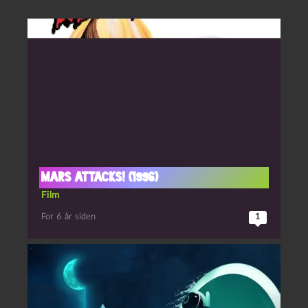
Mars Attacks! (1996)
Film
For 6 år siden
1