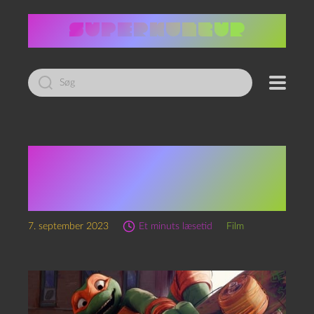
Led
efter:
Teenage mutant ninja
turtles: Mutant mayhem
(2023)
7. september 2023
Et minuts læsetid
Film