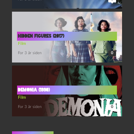
Hidden figures (2017)
Film
For 3 år siden
0
Demonia (1990)
Film
For 3 år siden
0