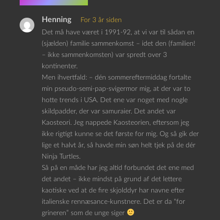
2 kommentarer
Henning
For 3 år siden
Det må have været i 1991-92, at vi var til sådan en
(sjælden) familie sammenkomst – idet den (familien!
– ikke sammenkomsten) var spredt over 3
kontinenter.
Men ihvertfald: – dén sommereftermiddag fortalte
min pseudo-semi-pap-svigermor mig, at der var to
hotte trends i USA. Det ene var noget med nogle
skildpadder, der var samuraier. Det andet var
Kaosteori. Jeg nappede Kaosteorien, eftersom jeg
ikke rigtigt kunne se det første for mig. Og så gik der
lige et halvt år, så havde min søn helt tjek på de dér
Ninja Turtles.
Så på en måde har jeg altid forbundet det ene med
det andet – ikke mindst på grund af det lettere
kaotiske ved at de fire skjolddyr har navne efter
italienske rennæsance-kunstnere. Det er da “for
grineren” som de unge siger