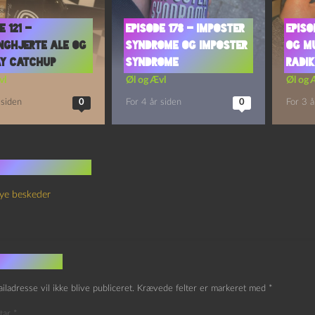
e 121 –
Episode 178 – Imposter
Episo
nghjerte Ale og
Syndrome og Imposter
og M
ay Catchup
Syndrome
Radik
vl
Øl og Ævl
Øl og 
 siden
0
For 4 år siden
0
For 3 å
 kommentarer
ye beskeder
v et svar
iladresse vil ikke blive publiceret.
Krævede felter er markeret med
*
tar
*