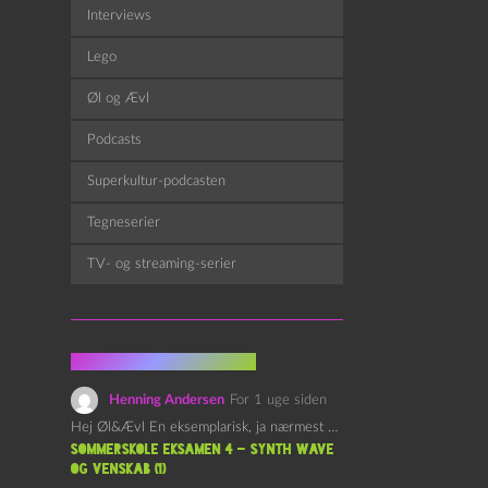
Interviews
Lego
Øl og Ævl
Podcasts
Superkultur-podcasten
Tegneserier
TV- og streaming-serier
Fra kommentarsporet
Henning Andersen
For 1 uge siden
Hej Øl&Ævl En eksemplarisk, ja nærmest yndefuld, afslutning på SOMMERSKOLEN.…
Sommerskole Eksamen 4 – Synth Wave
og Venskab (1)