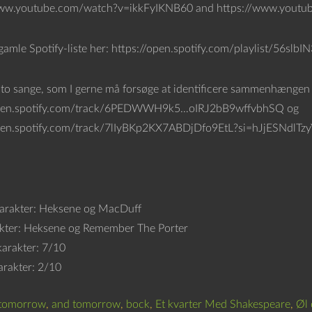
www.youtube.com/watch?v=ikkFyIKNB60 and https://www.youtu
gamle Spotify-liste her: https://open.spotify.com/playlist/
 to sange, som I gerne må forsøge at identificere sammenhængen 
open.spotify.com/track/6PEDWWH9k5…oIRJ2bB9wffvbhSQ og
pen.spotify.com/track/7lIyBKp2KX7ABDjDfo9EtL?si=hJjESNdlTzy
arakter: Heksene og MacDuff
kter: Heksene og Remember The Porter
karakter: 7/10
arakter: 2/10
 tomorrow
,
and tomorrow
,
bock
,
Et kvarter Med Shakespeare
,
Øl 