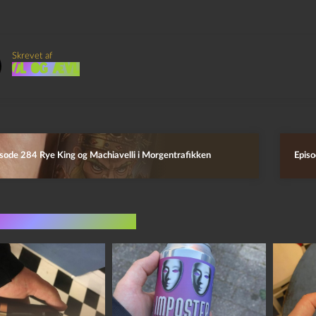
Skrevet af
Øl og Ævl
sode 284 Rye King og Machiavelli i Morgentrafikken
Episo
indlæg i samme dur