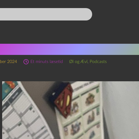
sode 283 – Morning Fresh o
ber 2024
Et minuts læsetid
Øl og Ævl
,
Podcasts