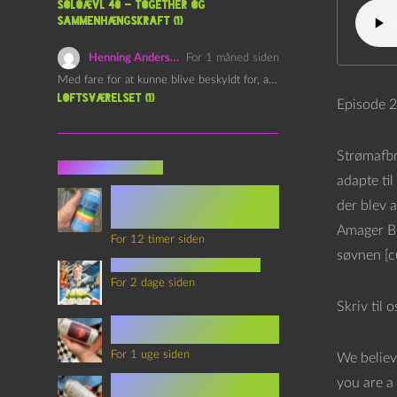
Soloævl 40 – Together og
sammenhængskraft (1)
Henning Andersen
For 1 måned siden
Med fare for at kunne blive beskyldt for, at være…
Loftsværelset (1)
Episode 2
Strømafbry
Seneste indlæg
adapte til
Episode 360 – VHS Fast
der blev 
Forward og
Notérgranater
Amager Br
For 12 timer siden
søvnen [c
youtubes lyksaligheder
For 2 dage siden
Skriv til 
Sommerskole Eksamen 4 –
Synth Wave og Venskab
For 1 uge siden
We believ
Sommerskole Eksamen 3 –
you are a 
Synth Wave og Solipsisme