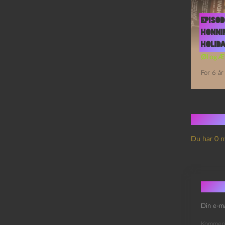
Episod
Honni
Holid
Øl og Æ
For 6 år
Ingen
Du har 0 n
Skri
Din e-ma
Kommen