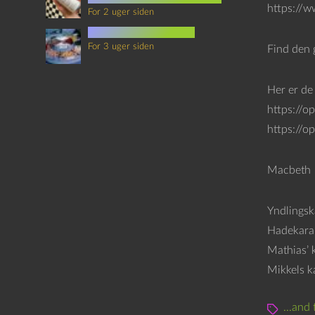
https://
For 2 uger siden
mad i science fiction
For 3 uger siden
Find den 
Her er de
https://
https://o
Macbeth
Yndlingsk
Hadekara
Mathias’ 
Mikkels k
...and