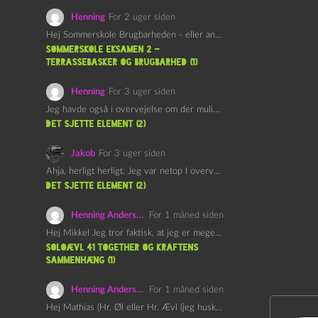
Henning
For 2 uger siden
Hej Sommerskole Brugbarheden - eller anvendeligheden - af "Øl&Ævl" er…
Sommerskole Eksamen 2 –
Terrassebasker og Brugbarhed (1)
Henning
For 3 uger siden
Jeg havde også i overvejelse om der muligvis kunne være…
det sjette element (2)
Jakob
For 3 uger siden
Ahja, herligt herligt. Jeg var netop I overvejelser om at…
det sjette element (2)
Henning Andersen
For 1 måned siden
Hej Mikkel Jeg tror faktisk, at jeg er meget enig…
Soloævl 41 Together og Kraftens
Sammenhæng (1)
Henning Andersen
For 1 måned siden
Hej Mathias (Hr. Øl eller Hr. Ævl (jeg husker ikke…