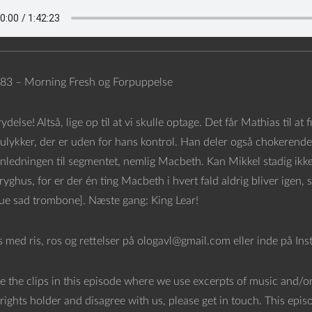
83 – Morning Fresh og Forpuppelse
delse! Altså, lige op til at vi skulle optage. Det får Mathias til at
 ulykker, der er uden for hans kontrol. Han deler også chokerende 
anledningen til segmentet, nemlig Macbeth. Kan Mikkel stadig ikke
yghus, for er der én ting Macbeth i hvert fald aldrig bliver igen,
ue sad trombone]. Næste gang: King Lear!
os med ris, ros og rettelser på ologavl@gmail.com eller inde på In
e the clips in this episode where we use excerpts of music and/or
rights holder and disagree with us, please get in touch. This epi