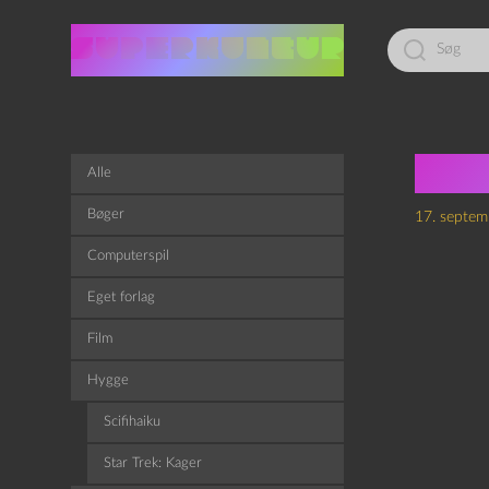
Led
efter:
Epi
Alle
Bøger
17. septem
Computerspil
Eget forlag
Film
Hygge
Scifihaiku
Star Trek: Kager