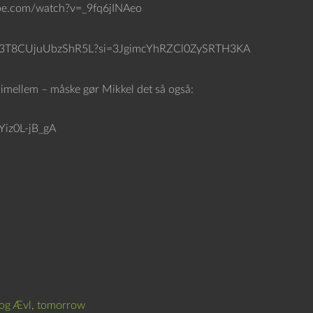
be.com/watch?v=_9fq6jINAeo
56slbIN3T8CUjuUbzShR5L?si=3JgimcYhRZCl0ZySRTH3KA
imellem – måske gør Mikkel det så også:
Yiz0L-jB_gA
og Ævl
,
tomorrow