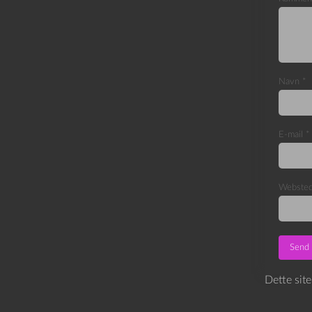
Navn
*
E-mail
*
Webste
Dette sit