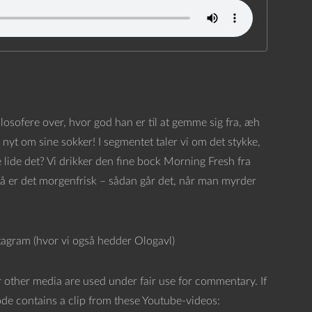
 filosofere over, hvor god han er til at gemme sig fra, æh
nyt om sine sokker! I segmentet taler vi om det stykke,
 lide det? Vi drikker den fine bock Morning Fresh fra
 så er det morgenfrisk – sådan går det, når man myrder
stagram (hvor vi også hedder Ologavl)
 other media are used under fair use for commentary. If
sode contains a clip from these Youtube-videos: