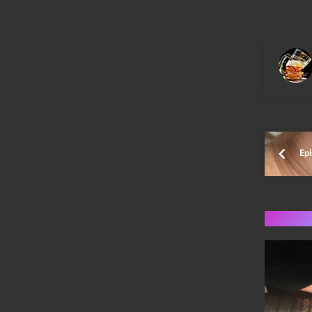
Epi
Flere 